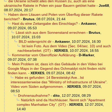
die Ukraine schiebt alles den Russen zu, auch als eine
ukrainische Rakete in Polen ein paar Bauern getötet hatte
-
Joe68
,
08.07.2024, 20:17
Haben denn Litauen und Polen vom Überflug dieser Rakete
berichtet?
-
Brutus
,
08.07.2024, 21:44
Hast du eine Zeitangabe des Einschlags?
-
Ankawor
,
09.07.2024, 05:53
Lässt sich aus dem Sonnenstand errechnen
-
Brutus
,
10.07.2024, 15:03
BILD widerspricht dir
-
Ankawor
,
10.07.2024, 16:30
Ist kein Foto. Aus dem Video (Sec. 04/sec. 10) und auch
nachbearbeitet. (OT)
-
XERXES
,
10.07.2024, 16:55
Kommentar vom Oberoffizier Aufklärung
-
D-Marker
,
09.07.2024, 07:38
Mein Problem ist, dass ich das Gebäude in den Video bei
Google Maps in der Gegend des Ochmatdyt nicht finden nicht
finden kann.
-
XERXES
,
09.07.2024, 08:42
Habe es gefunden: 14 Beresteiskyi Ave...Ist
interessanterweise das "Ministry of Infrastructure of Ukraine".
Video vom Süden aufgenommen.
-
XERXES
,
09.07.2024,
08:53
Drohnenaufnahme?
-
dito
,
12.07.2024, 08:29
Natürlich sind da Hochhäuser. Nennt sich "Apartment
complex Manhattan City". (OT)
-
XERXES
,
12.07.2024,
14:40