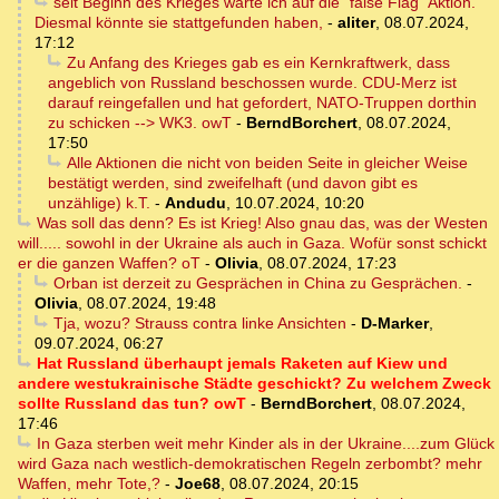
seit Beginn des Krieges warte ich auf die "false Flag" Aktion.
Diesmal könnte sie stattgefunden haben,
-
aliter
,
08.07.2024,
17:12
Zu Anfang des Krieges gab es ein Kernkraftwerk, dass
angeblich von Russland beschossen wurde. CDU-Merz ist
darauf reingefallen und hat gefordert, NATO-Truppen dorthin
zu schicken --> WK3. owT
-
BerndBorchert
,
08.07.2024,
17:50
Alle Aktionen die nicht von beiden Seite in gleicher Weise
bestätigt werden, sind zweifelhaft (und davon gibt es
unzählige) k.T.
-
Andudu
,
10.07.2024, 10:20
Was soll das denn? Es ist Krieg! Also gnau das, was der Westen
will..... sowohl in der Ukraine als auch in Gaza. Wofür sonst schickt
er die ganzen Waffen? oT
-
Olivia
,
08.07.2024, 17:23
Orban ist derzeit zu Gesprächen in China zu Gesprächen.
-
Olivia
,
08.07.2024, 19:48
Tja, wozu? Strauss contra linke Ansichten
-
D-Marker
,
09.07.2024, 06:27
Hat Russland überhaupt jemals Raketen auf Kiew und
andere westukrainische Städte geschickt? Zu welchem Zweck
sollte Russland das tun? owT
-
BerndBorchert
,
08.07.2024,
17:46
In Gaza sterben weit mehr Kinder als in der Ukraine....zum Glück
wird Gaza nach westlich-demokratischen Regeln zerbombt? mehr
Waffen, mehr Tote,?
-
Joe68
,
08.07.2024, 20:15