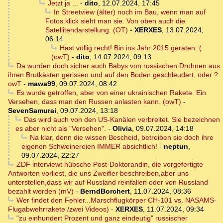
Jetzt ja ...
-
dito
,
12.07.2024, 17:45
In Streetview (älter) noch im Bau, wenn man auf
Fotos klick sieht man sie. Von oben auch die
Satellitendarstellung. (OT)
-
XERXES
,
13.07.2024,
06:14
Hast völlig recht! Bin ins Jahr 2015 geraten :(
(owT)
-
dito
,
14.07.2024, 09:13
Da wurden doch sicher auch Babys von russischen Drohnen aus
ihren Brutkästen gerissen und auf den Boden geschleudert, oder ?
owT
-
mawa99
,
09.07.2024, 08:42
Es wurde getroffen, aber von einer ukrainischen Rakete. Ein
Versehen, dass man den Russen anlasten kann. (owT)
-
SevenSamurai
,
09.07.2024, 13:18
Das wird auch von den US-Kanälen verbreitet. Sie bezeichnen
es aber nicht als "Versehen".
-
Olivia
,
09.07.2024, 14:18
Na klar, denn die wissen Bescheid, betreiben sie doch ihre
eigenen Schweinereien IMMER absichtlich!
-
neptun
,
09.07.2024, 22:27
ZDF interviewt hübsche Post-Doktorandin, die vorgefertigte
Antworten vorliest, die uns Zweifler beschreiben,aber uns
unterstellen,dass wir auf Russland reinfallen oder von Russland
bezahlt werden (mV)
-
BerndBorchert
,
11.07.2024, 08:36
Wer findet den Fehler...Marschflugkörper CH-101 vs. NASAMS-
Flugabwehrrakete /zwei Videos)
-
XERXES
,
11.07.2024, 09:34
"zu einhundert Prozent und ganz eindeutig" russischer