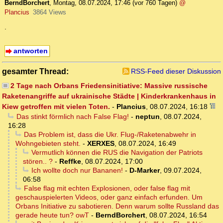
BerndBorchert
,
Montag, 08.07.2024, 17:46
(vor 760 Tagen)
@
Plancius
3864 Views
.
antworten
gesamter Thread:
RSS-Feed dieser Diskussion
2 Tage nach Orbans Friedensinitiative: Massive russische
Raketenangriffe auf ukrainische Städte | Kinderkrankenhaus in
Kiew getroffen mit vielen Toten.
-
Plancius
,
08.07.2024, 16:18
Das stinkt förmlich nach False Flag!
-
neptun
,
08.07.2024,
16:28
Das Problem ist, dass die Ukr. Flug-/Raketenabwehr in
Wohngebieten steht.
-
XERXES
,
08.07.2024, 16:49
Vermutlich können die RUS die Navigation der Patriots
stören.. ?
-
Reffke
,
08.07.2024, 17:00
Ich wollte doch nur Bananen!
-
D-Marker
,
09.07.2024,
06:58
False flag mit echten Explosionen, oder false flag mit
geschauspielerten Videos, oder ganz einfach erfunden. Um
Orbans Initiative zu sabotieren. Denn warum sollte Russland das
gerade heute tun? owT
-
BerndBorchert
,
08.07.2024, 16:54