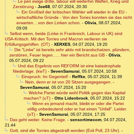
Le pen ewige dritte, labour will weiterhin Waffen, Krieg und
Zerstörung
-
Joe68
,
07.07.2024, 20:30
Ein Großteil der britischen Wähler will wieder in die EU -
wirtschaftliche Gründe - Von den Tories konnten sie das nicht
erwarten... von den Linken schon.
-
Olivia
,
08.07.2024,
09:09
Selbst wenn, beide (Linke in Frankreich, Labour in UK) sind
USA-Kritisch. Mit den Torries und Macron verlieren sie
Erfüllungsgehilfen. (OT)
-
XERXES
,
04.07.2024, 19:20
Die "Linke" ist bereits sehr aktiv mit brandschatzen, plündern,
zerstören, Feuer legen...... hier ein Bericht aus GB
-
Olivia
,
05.07.2024, 09:22
Und das Ergebnis von REFORM ist eine katastrophale
Niederlage. (kwT)
-
SevenSamurai
,
05.07.2024, 10:58
Einspruch: Im Gegenteil!
-
Reffke
,
05.07.2024, 11:39
Nein, denn er ist von 20 Sitzen ausgegangen.
-
SevenSamurai
,
05.07.2024, 15:20
Welche Partei würde wohl Politik gegen das Kapital
machen? (oT)
-
Otto Lidenbrock
,
05.07.2024, 15:22
Wenn es jemand macht, bleibt er oder die Partei
völlig unbedeutend oder er hat einen "Unfall". Leider.
(oT)
-
SevenSamurai
,
05.07.2024, 17:25
Das geht weiter. Keine Frage.
-
sensortimecom
,
04.07.2024,
21:44
Gott, sind die Torries abgestraft worden (Exit Poll, 23 Uhr).
-