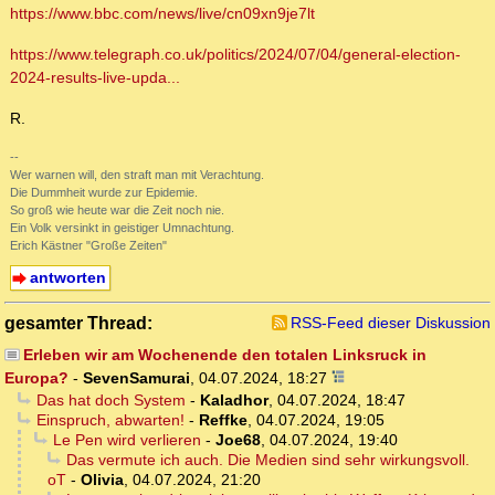
https://www.bbc.com/news/live/cn09xn9je7lt
https://www.telegraph.co.uk/politics/2024/07/04/general-election-
2024-results-live-upda...
R.
--
Wer warnen will, den straft man mit Verachtung.
Die Dummheit wurde zur Epidemie.
So groß wie heute war die Zeit noch nie.
Ein Volk versinkt in geistiger Umnachtung.
Erich Kästner "Große Zeiten"
antworten
gesamter Thread:
RSS-Feed dieser Diskussion
Erleben wir am Wochenende den totalen Linksruck in
Europa?
-
SevenSamurai
,
04.07.2024, 18:27
Das hat doch System
-
Kaladhor
,
04.07.2024, 18:47
Einspruch, abwarten!
-
Reffke
,
04.07.2024, 19:05
Le Pen wird verlieren
-
Joe68
,
04.07.2024, 19:40
Das vermute ich auch. Die Medien sind sehr wirkungsvoll.
oT
-
Olivia
,
04.07.2024, 21:20