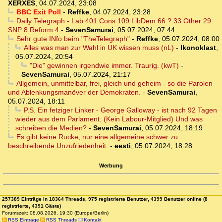
XERXES
,
04.07.2024, 23:08
BBC Exit Poll
-
Reffke
,
04.07.2024, 23:28
Daily Telegraph - Lab 401 Cons 109 LibDem 66 ? 33 Other 29
SNP 8 Reform 4
-
SevenSamurai
,
05.07.2024, 07:44
Sehr gute INfo beim "TheTelegraph"
-
Reffke
,
05.07.2024, 08:00
Alles was man zur Wahl in UK wissen muss (nL)
-
Ikonoklast
,
05.07.2024, 20:54
"Die" gewinnen irgendwie immer. Traurig. (kwT)
-
SevenSamurai
,
05.07.2024, 21:17
Allgemein, unmittelbar, frei, gleich und geheim - so die Parolen
und Ablenkungsmanöver der Demokraten.
-
SevenSamurai
,
05.07.2024, 18:11
P.S. Ein fetziger Linker - George Galloway - ist nach 92 Tagen
wieder aus dem Parlament. (Kein Labour-Mitglied) Und was
schreiben die Medien?
-
SevenSamurai
,
05.07.2024, 18:19
Es gibt keine Rucke, nur eine allgemeine schwer zu
beschreibende Unzufriedenheit.
-
eesti
,
05.07.2024, 18:28
Werbung
257389 Einträge in 18364 Threads, 975 registrierte Benutzer, 4399 Benutzer online (8
registrierte, 4391 Gäste)
Forumszeit: 08.08.2026, 19:30 (Europe/Berlin)
RSS Einträge
RSS Threads
Kontakt