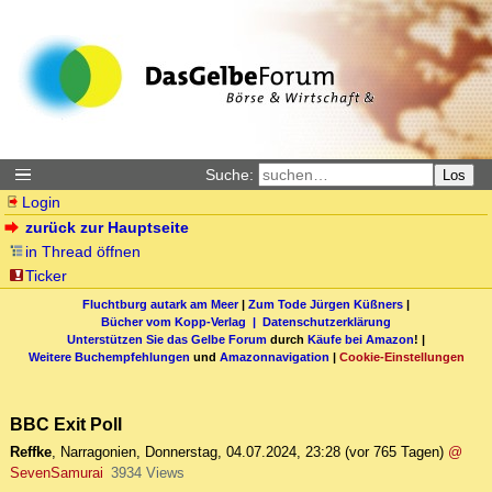
Suche:
Los
Login
zurück zur Hauptseite
in Thread öffnen
Ticker
Fluchtburg autark am Meer
|
Zum Tode Jürgen Küßners
|
Bücher vom Kopp-Verlag |
Datenschutzerklärung
Unterstützen Sie das Gelbe Forum
durch
Käufe bei Amazon
! |
Weitere Buchempfehlungen
und
Amazonnavigation
|
Cookie-Einstellungen
BBC Exit Poll
Reffke
,
Narragonien
,
Donnerstag, 04.07.2024, 23:28
(vor 765 Tagen)
@
SevenSamurai
3934 Views