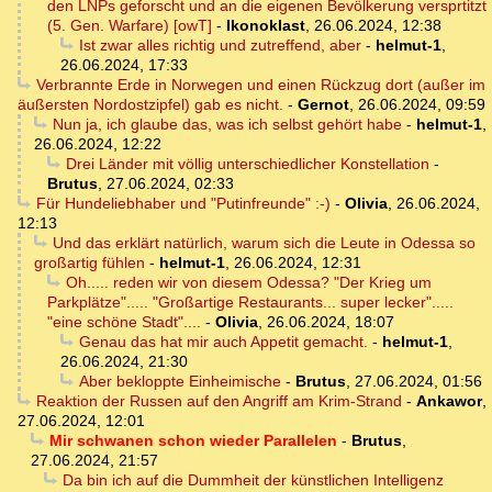
den LNPs geforscht und an die eigenen Bevölkerung versprtitzt
(5. Gen. Warfare) [owT]
-
Ikonoklast
,
26.06.2024, 12:38
Ist zwar alles richtig und zutreffend, aber
-
helmut-1
,
26.06.2024, 17:33
Verbrannte Erde in Norwegen und einen Rückzug dort (außer im
äußersten Nordostzipfel) gab es nicht.
-
Gernot
,
26.06.2024, 09:59
Nun ja, ich glaube das, was ich selbst gehört habe
-
helmut-1
,
26.06.2024, 12:22
Drei Länder mit völlig unterschiedlicher Konstellation
-
Brutus
,
27.06.2024, 02:33
Für Hundeliebhaber und "Putinfreunde" :-)
-
Olivia
,
26.06.2024,
12:13
Und das erklärt natürlich, warum sich die Leute in Odessa so
großartig fühlen
-
helmut-1
,
26.06.2024, 12:31
Oh..... reden wir von diesem Odessa? "Der Krieg um
Parkplätze"..... "Großartige Restaurants... super lecker".....
"eine schöne Stadt"....
-
Olivia
,
26.06.2024, 18:07
Genau das hat mir auch Appetit gemacht.
-
helmut-1
,
26.06.2024, 21:30
Aber bekloppte Einheimische
-
Brutus
,
27.06.2024, 01:56
Reaktion der Russen auf den Angriff am Krim-Strand
-
Ankawor
,
27.06.2024, 12:01
Mir schwanen schon wieder Parallelen
-
Brutus
,
27.06.2024, 21:57
Da bin ich auf die Dummheit der künstlichen Intelligenz