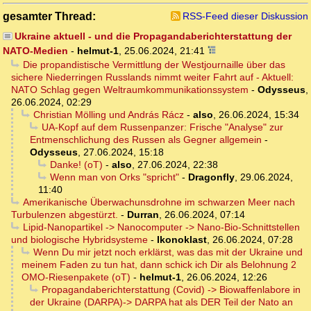
gesamter Thread:
RSS-Feed dieser Diskussion
Ukraine aktuell - und die Propagandaberichterstattung der
NATO-Medien
-
helmut-1
,
25.06.2024, 21:41
Die propandistische Vermittlung der Westjournaille über das
sichere Niederringen Russlands nimmt weiter Fahrt auf - Aktuell:
NATO Schlag gegen Weltraumkommunikationssystem
-
Odysseus
,
26.06.2024, 02:29
Christian Mölling und András Rácz
-
also
,
26.06.2024, 15:34
UA-Kopf auf dem Russenpanzer: Frische "Analyse" zur
Entmenschlichung des Russen als Gegner allgemein
-
Odysseus
,
27.06.2024, 15:18
Danke! (oT)
-
also
,
27.06.2024, 22:38
Wenn man von Orks "spricht"
-
Dragonfly
,
29.06.2024,
11:40
Amerikanische Überwachunsdrohne im schwarzen Meer nach
Turbulenzen abgestürzt.
-
Durran
,
26.06.2024, 07:14
Lipid-Nanopartikel -> Nanocomputer -> Nano-Bio-Schnittstellen
und biologische Hybridsysteme
-
Ikonoklast
,
26.06.2024, 07:28
Wenn Du mir jetzt noch erklärst, was das mit der Ukraine und
meinem Faden zu tun hat, dann schick ich Dir als Belohnung 2
OMO-Riesenpakete (oT)
-
helmut-1
,
26.06.2024, 12:26
Propagandaberichterstattung (Covid) -> Biowaffenlabore in
der Ukraine (DARPA)-> DARPA hat als DER Teil der Nato an