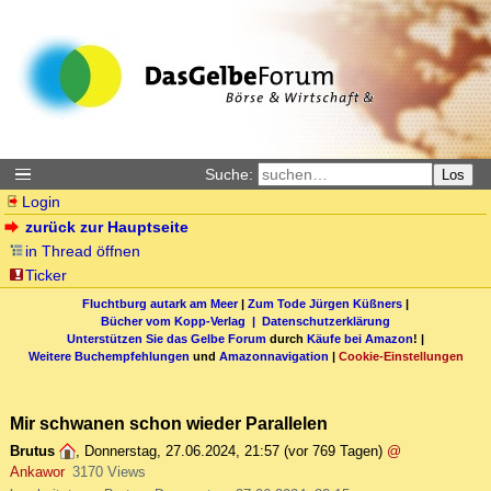
Suche:
Los
Login
zurück zur Hauptseite
in Thread öffnen
Ticker
Fluchtburg autark am Meer
|
Zum Tode Jürgen Küßners
|
Bücher vom Kopp-Verlag |
Datenschutzerklärung
Unterstützen Sie das Gelbe Forum
durch
Käufe bei Amazon
! |
Weitere Buchempfehlungen
und
Amazonnavigation
|
Cookie-Einstellungen
Mir schwanen schon wieder Parallelen
Brutus
,
Donnerstag, 27.06.2024, 21:57
(vor 769 Tagen)
@
Ankawor
3170 Views