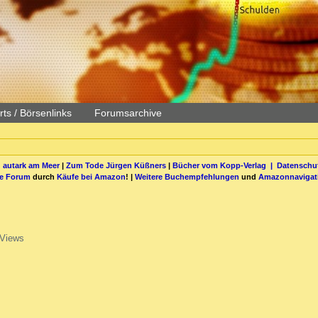
ts / Börsenlinks
Forumsarchive
 autark am Meer
|
Zum Tode Jürgen Küßners
|
Bücher vom Kopp-Verlag |
Datenschut
be Forum
durch
Käufe bei Amazon
! |
Weitere Buchempfehlungen
und
Amazonnavigat
 Views