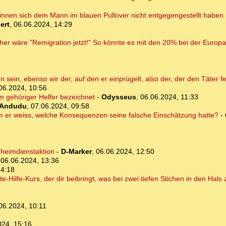
stinnen sich dem Mann im blauen Pullover nicht entgegengestellt haben
ert
,
06.06.2024, 14:29
icher wäre "Remigration jetzt!" So könnte es mit den 20% bei der Euro
n sein, ebenso wir der, auf den er einprügelt, also der, der den Täter f
06.2024, 10:56
m gehöriger Helfer bezeichnet
-
Odysseus
,
06.06.2024, 11:33
Andudu
,
07.06.2024, 09:58
 er weiss, welche Konsequenzen seine falsche Einschätzung hatte?
-
eheimdienstaktion
-
D-Marker
,
06.06.2024, 12:50
,
06.06.2024, 13:36
14:18
-Hilfe-Kurs, der dir beibringt, was bei zwei tiefen Stichen in den Hals z
06.2024, 10:11
024, 15:16