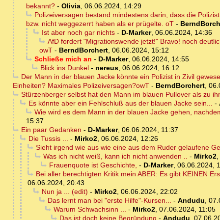
bekannt?
-
Olivia
,
06.06.2024, 14:29
Polizeiversagen bestand mindestens darin, dass die Polizi
bzw. nicht weggezerrt haben als er prügelte. oT
-
BerndBorch
Ist aber noch gar nichts
-
D-Marker
,
06.06.2024, 14:36
AfD fordert "Migrationswende jetzt!" Bravo! noch deutl
owT
-
BerndBorchert
,
06.06.2024, 15:12
Schließe mich an
-
D-Marker
,
06.06.2024, 14:55
Blick ins Dunkel
-
nereus
,
06.06.2024, 16:12
Der Mann in der blauen Jacke könnte ein Polizist in Zivil gewese
Einheiten? Maximales Polizeiversagen?owT
-
BerndBorchert
,
06.
Stürzenberger selbst hat den Mann im blauen Pullover als zu ih
Es könnte aber ein Fehlschluß aus der blauen Jacke sein...
-
Wie wird es dem Mann in der blauen Jacke gehen, nachdem
15:37
Ein paar Gedanken
-
D-Marker
,
06.06.2024, 11:37
Die Tussis ...
-
Mirko2
,
06.06.2024, 12:26
Sieht irgend wie aus wie eine aus dem Ruder gelaufene G
Was ich nicht weiß, kann ich nicht anwenden ..
-
Mirko2
Frauenquote ist Geschichte,
-
D-Marker
,
06.06.2024, 
Bei aller berechtigten Kritik mein ABER: Es gibt KEINEN Erste
06.06.2024, 20:43
Nun ja ... (edit)
-
Mirko2
,
06.06.2024, 22:02
Das lernt man bei "erste Hilfe"-Kursen...
-
Andudu
,
07.
Warum Schwachsinn ...
-
Mirko2
,
07.06.2024, 11:05
Das ist doch keine Begründung
-
Andudu
,
07.06.2