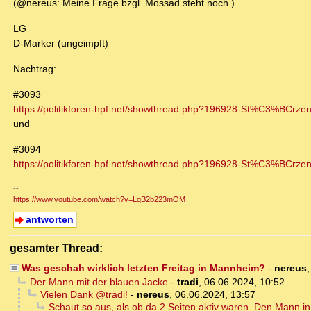
(@nereus: Meine Frage bzgl. Mossad steht noch.)
LG
D-Marker (ungeimpft)
Nachtrag:
#3093
https://politikforen-hpf.net/showthread.php?196928-St%C3%BCrzen
und
#3094
https://politikforen-hpf.net/showthread.php?196928-St%C3%BCrzen
--
https://www.youtube.com/watch?v=LqB2b223mOM
antworten
gesamter Thread:
Was geschah wirklich letzten Freitag in Mannheim?
-
nereus
Der Mann mit der blauen Jacke
-
tradi
,
06.06.2024, 10:52
Vielen Dank @tradi!
-
nereus
,
06.06.2024, 13:57
Schaut so aus, als ob da 2 Seiten aktiv waren. Den Mann i