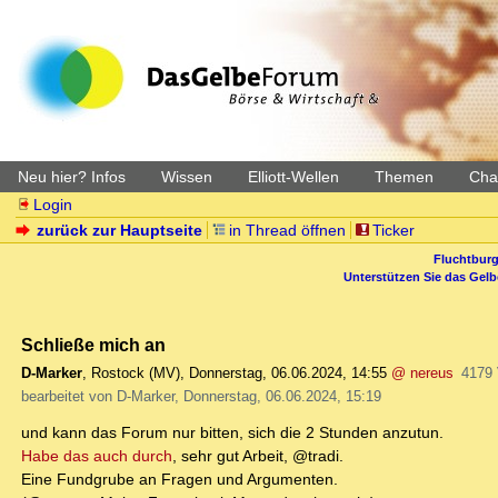
Neu hier? Infos
Wissen
Elliott-Wellen
Themen
Char
Login
zurück zur Hauptseite
in Thread öffnen
Ticker
Fluchtburg
Unterstützen Sie das Gel
Schließe mich an
D-Marker
,
Rostock (MV)
,
Donnerstag, 06.06.2024, 14:55
@ nereus
4179
bearbeitet von D-Marker, Donnerstag, 06.06.2024, 15:19
und kann das Forum nur bitten, sich die 2 Stunden anzutun.
Habe das auch durch
, sehr gut Arbeit, @tradi.
Eine Fundgrube an Fragen und Argumenten.