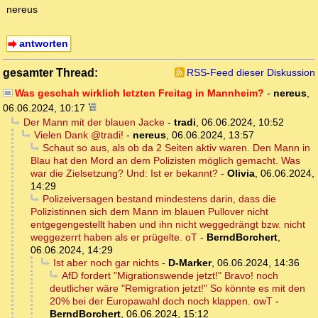
nereus
antworten
gesamter Thread:
RSS-Feed dieser Diskussion
Was geschah wirklich letzten Freitag in Mannheim?
-
nereus
,
06.06.2024, 10:17
Der Mann mit der blauen Jacke
-
tradi
,
06.06.2024, 10:52
Vielen Dank @tradi!
-
nereus
,
06.06.2024, 13:57
Schaut so aus, als ob da 2 Seiten aktiv waren. Den Mann in
Blau hat den Mord an dem Polizisten möglich gemacht. Was
war die Zielsetzung? Und: Ist er bekannt?
-
Olivia
,
06.06.2024,
14:29
Polizeiversagen bestand mindestens darin, dass die
Polizistinnen sich dem Mann im blauen Pullover nicht
entgegengestellt haben und ihn nicht weggedrängt bzw. nicht
weggezerrt haben als er prügelte. oT
-
BerndBorchert
,
06.06.2024, 14:29
Ist aber noch gar nichts
-
D-Marker
,
06.06.2024, 14:36
AfD fordert "Migrationswende jetzt!" Bravo! noch
deutlicher wäre "Remigration jetzt!" So könnte es mit den
20% bei der Europawahl doch noch klappen. owT
-
BerndBorchert
,
06.06.2024, 15:12