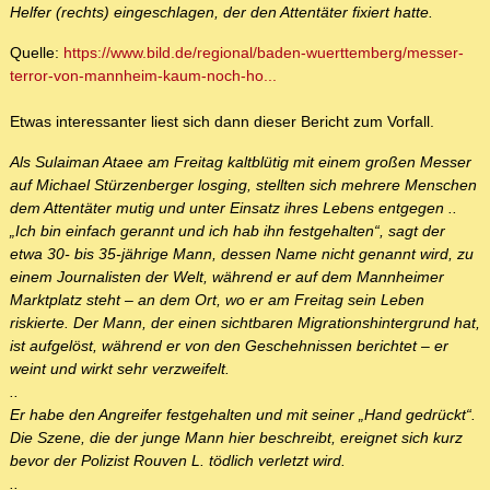
Helfer (rechts) eingeschlagen, der den Attentäter fixiert hatte.
Quelle:
https://www.bild.de/regional/baden-wuerttemberg/messer-
terror-von-mannheim-kaum-noch-ho...
Etwas interessanter liest sich dann dieser Bericht zum Vorfall.
Als Sulaiman Ataee am Freitag kaltblütig mit einem großen Messer
auf Michael Stürzenberger losging, stellten sich mehrere Menschen
dem Attentäter mutig und unter Einsatz ihres Lebens entgegen ..
„Ich bin einfach gerannt und ich hab ihn festgehalten“, sagt der
etwa 30- bis 35-jährige Mann, dessen Name nicht genannt wird, zu
einem Journalisten der Welt, während er auf dem Mannheimer
Marktplatz steht – an dem Ort, wo er am Freitag sein Leben
riskierte. Der Mann, der einen sichtbaren Migrationshintergrund hat,
ist aufgelöst, während er von den Geschehnissen berichtet – er
weint und wirkt sehr verzweifelt.
..
Er habe den Angreifer festgehalten und mit seiner „Hand gedrückt“.
Die Szene, die der junge Mann hier beschreibt, ereignet sich kurz
bevor der Polizist Rouven L. tödlich verletzt wird.
..