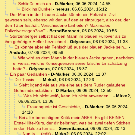
Schließe mich an
-
D-Marker
,
06.06.2024, 14:55
Blick ins Dunkel
-
nereus
,
06.06.2024, 16:12
Der Mann in der blauen Jacke könnte ein Polizist in Zivil
gewesen sein, ebenso wir der, auf den er einprügelt, also der, der
den Täter festhält. Verschiedene Einheiten? Maximales
Polizeiversagen?owT
-
BerndBorchert
,
06.06.2024, 10:56
Stürzenberger selbst hat den Mann im blauen Pullover als zu
ihm gehöriger Helfer bezeichnet
-
Odysseus
,
06.06.2024, 11:33
Es könnte aber ein Fehlschluß aus der blauen Jacke sein...
-
Andudu
,
07.06.2024, 09:58
Wie wird es dem Mann in der blauen Jacke gehen, nachdem
er weiss, welche Konsequenzen seine falsche Einschätzung
hatte?
-
Odysseus
,
07.06.2024, 15:37
Ein paar Gedanken
-
D-Marker
,
06.06.2024, 11:37
Die Tussis ...
-
Mirko2
,
06.06.2024, 12:26
Sieht irgend wie aus wie eine aus dem Ruder gelaufene
Geheimdienstaktion
-
D-Marker
,
06.06.2024, 12:50
Was ich nicht weiß, kann ich nicht anwenden ..
-
Mirko2
,
06.06.2024, 13:36
Frauenquote ist Geschichte,
-
D-Marker
,
06.06.2024,
14:18
Bei aller berechtigten Kritik mein ABER: Es gibt KEINEN
Erste-Hilfe-Kurs, der dir beibringt, was bei zwei tiefen Stichen
in den Hals zu tun ist.
-
SevenSamurai
,
06.06.2024, 20:43
Nun ja ... (edit)
-
Mirko2
,
06.06.2024, 22:02