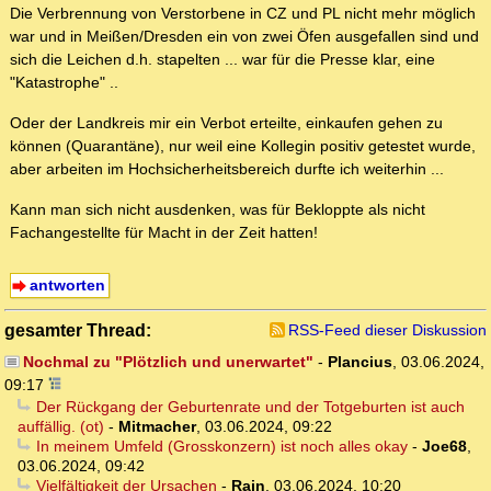
Die Verbrennung von Verstorbene in CZ und PL nicht mehr möglich
war und in Meißen/Dresden ein von zwei Öfen ausgefallen sind und
sich die Leichen d.h. stapelten ... war für die Presse klar, eine
"Katastrophe" ..
Oder der Landkreis mir ein Verbot erteilte, einkaufen gehen zu
können (Quarantäne), nur weil eine Kollegin positiv getestet wurde,
aber arbeiten im Hochsicherheitsbereich durfte ich weiterhin ...
Kann man sich nicht ausdenken, was für Bekloppte als nicht
Fachangestellte für Macht in der Zeit hatten!
antworten
gesamter Thread:
RSS-Feed dieser Diskussion
Nochmal zu "Plötzlich und unerwartet"
-
Plancius
,
03.06.2024,
09:17
Der Rückgang der Geburtenrate und der Totgeburten ist auch
auffällig. (ot)
-
Mitmacher
,
03.06.2024, 09:22
In meinem Umfeld (Grosskonzern) ist noch alles okay
-
Joe68
,
03.06.2024, 09:42
Vielfältigkeit der Ursachen
-
Rain
,
03.06.2024, 10:20