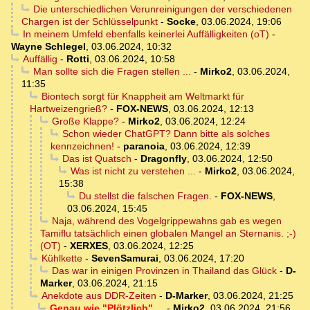
Die unterschiedlichen Verunreinigungen der verschiedenen
Chargen ist der Schlüsselpunkt
-
Socke
,
03.06.2024, 19:06
In meinem Umfeld ebenfalls keinerlei Auffälligkeiten (oT)
-
Wayne Schlegel
,
03.06.2024, 10:32
Auffällig
-
Rotti
,
03.06.2024, 10:58
Man sollte sich die Fragen stellen ...
-
Mirko2
,
03.06.2024,
11:35
Biontech sorgt für Knappheit am Weltmarkt für
Hartweizengrieß?
-
FOX-NEWS
,
03.06.2024, 12:13
Große Klappe?
-
Mirko2
,
03.06.2024, 12:24
Schon wieder ChatGPT? Dann bitte als solches
kennzeichnen!
-
paranoia
,
03.06.2024, 12:39
Das ist Quatsch
-
Dragonfly
,
03.06.2024, 12:50
Was ist nicht zu verstehen ...
-
Mirko2
,
03.06.2024,
15:38
Du stellst die falschen Fragen.
-
FOX-NEWS
,
03.06.2024, 15:45
Naja, während des Vogelgrippewahns gab es wegen
Tamiflu tatsächlich einen globalen Mangel an Sternanis. ;-)
(OT)
-
XERXES
,
03.06.2024, 12:25
Kühlkette
-
SevenSamurai
,
03.06.2024, 17:20
Das war in einigen Provinzen in Thailand das Glück
-
D-
Marker
,
03.06.2024, 21:15
Anekdote aus DDR-Zeiten
-
D-Marker
,
03.06.2024, 21:25
Genau wie "Plötzlich" ...
-
Mirko2
,
03.06.2024, 21:56