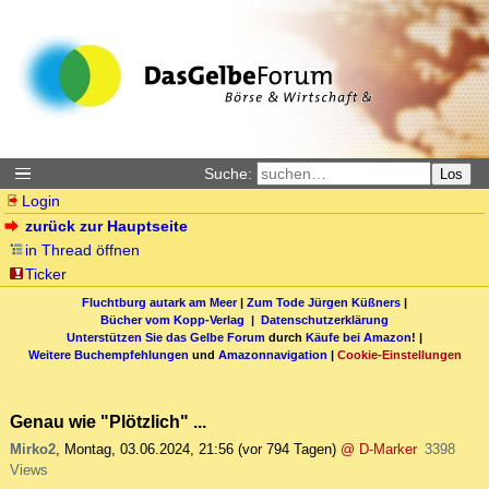
Suche:
Los
Login
zurück zur Hauptseite
in Thread öffnen
Ticker
Fluchtburg autark am Meer
|
Zum Tode Jürgen Küßners
|
Bücher vom Kopp-Verlag |
Datenschutzerklärung
Unterstützen Sie das Gelbe Forum
durch
Käufe bei Amazon
! |
Weitere Buchempfehlungen
und
Amazonnavigation
|
Cookie-Einstellungen
Genau wie "Plötzlich" ...
Mirko2
,
Montag, 03.06.2024, 21:56
(vor 794 Tagen)
@ D-Marker
3398
Views