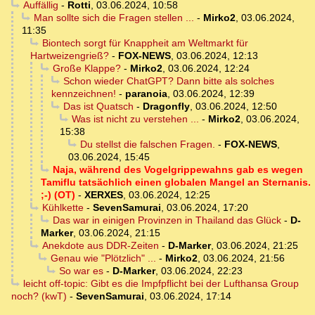
Auffällig
-
Rotti
,
03.06.2024, 10:58
Man sollte sich die Fragen stellen ...
-
Mirko2
,
03.06.2024,
11:35
Biontech sorgt für Knappheit am Weltmarkt für
Hartweizengrieß?
-
FOX-NEWS
,
03.06.2024, 12:13
Große Klappe?
-
Mirko2
,
03.06.2024, 12:24
Schon wieder ChatGPT? Dann bitte als solches
kennzeichnen!
-
paranoia
,
03.06.2024, 12:39
Das ist Quatsch
-
Dragonfly
,
03.06.2024, 12:50
Was ist nicht zu verstehen ...
-
Mirko2
,
03.06.2024,
15:38
Du stellst die falschen Fragen.
-
FOX-NEWS
,
03.06.2024, 15:45
Naja, während des Vogelgrippewahns gab es wegen
Tamiflu tatsächlich einen globalen Mangel an Sternanis.
;-) (OT)
-
XERXES
,
03.06.2024, 12:25
Kühlkette
-
SevenSamurai
,
03.06.2024, 17:20
Das war in einigen Provinzen in Thailand das Glück
-
D-
Marker
,
03.06.2024, 21:15
Anekdote aus DDR-Zeiten
-
D-Marker
,
03.06.2024, 21:25
Genau wie "Plötzlich" ...
-
Mirko2
,
03.06.2024, 21:56
So war es
-
D-Marker
,
03.06.2024, 22:23
leicht off-topic: Gibt es die Impfpflicht bei der Lufthansa Group
noch? (kwT)
-
SevenSamurai
,
03.06.2024, 17:14