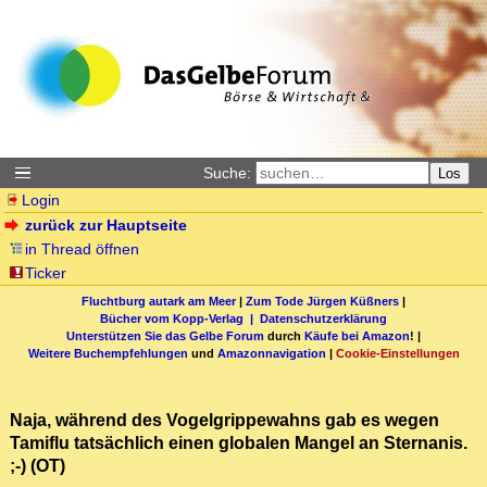
Suche:
Los
Login
zurück zur Hauptseite
in Thread öffnen
Ticker
Fluchtburg autark am Meer
|
Zum Tode Jürgen Küßners
|
Bücher vom Kopp-Verlag |
Datenschutzerklärung
Unterstützen Sie das Gelbe Forum
durch
Käufe bei Amazon
! |
Weitere Buchempfehlungen
und
Amazonnavigation
|
Cookie-Einstellungen
Naja, während des Vogelgrippewahns gab es wegen
Tamiflu tatsächlich einen globalen Mangel an Sternanis.
;-) (OT)