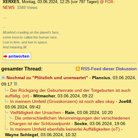
XERXES
,
Montag, 03.06.2024, 12:25
(vor 797 Tagen)
@ FOX-
NEWS
3349 Views
...
--
â€œAnd crawling on the planet's face,
some insects called the human race.
Lost in time, and lost in space.
And meaning.â€
antworten
gesamter Thread:
RSS-Feed dieser Diskussion
Nochmal zu "Plötzlich und unerwartet"
-
Plancius
,
03.06.2024,
09:17
Der Rückgang der Geburtenrate und der Totgeburten ist auch
auffällig. (ot)
-
Mitmacher
,
03.06.2024, 09:22
In meinem Umfeld (Grosskonzern) ist noch alles okay
-
Joe68
,
03.06.2024, 09:42
Vielfältigkeit der Ursachen
-
Rain
,
03.06.2024, 10:20
Die unterschiedlichen Verunreinigungen der verschiedenen
Chargen ist der Schlüsselpunkt
-
Socke
,
03.06.2024, 19:06
In meinem Umfeld ebenfalls keinerlei Auffälligkeiten (oT)
-
Wayne Schlegel
,
03.06.2024, 10:32