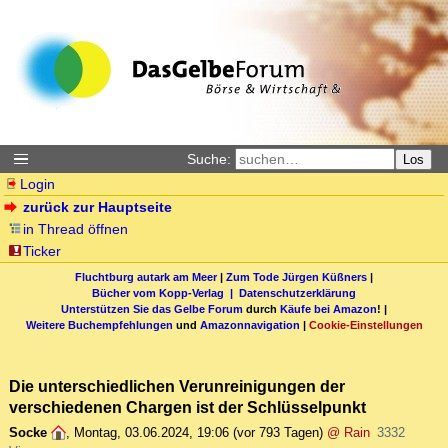
Suche:
Los
Login
zurück zur Hauptseite
in Thread öffnen
Ticker
Fluchtburg autark am Meer
|
Zum Tode Jürgen Küßners
|
Bücher vom Kopp-Verlag |
Datenschutzerklärung
Unterstützen Sie das Gelbe Forum
durch
Käufe bei Amazon
! |
Weitere Buchempfehlungen
und
Amazonnavigation
|
Cookie-Einstellungen
Die unterschiedlichen Verunreinigungen der
verschiedenen Chargen ist der Schlüsselpunkt
Socke
,
Montag, 03.06.2024, 19:06
(vor 793 Tagen)
@ Rain
3332