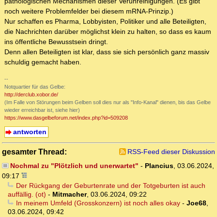
pathologischen Mechanismen dieser Verunreinigungen. (Es gibt
noch weitere Problemfelder bei diesem mRNA-Prinzip.)
Nur schaffen es Pharma, Lobbyisten, Politiker und alle Beteiligten,
die Nachrichten darüber möglichst klein zu halten, so dass es kaum
ins öffentliche Bewusstsein dringt.
Denn allen Beteiligten ist klar, dass sie sich persönlich ganz massiv
schuldig gemacht haben.
--
Notquartier für das Gelbe:
http://derclub.xobor.de/
(Im Falle von Störungen beim Gelben soll dies nur als "Info-Kanal" dienen, bis das Gelbe
wieder erreichbar ist, siehe hier)
https://www.dasgelbeforum.net/index.php?id=509208
antworten
gesamter Thread:
RSS-Feed dieser Diskussion
Nochmal zu "Plötzlich und unerwartet"
-
Plancius
,
03.06.2024,
09:17
Der Rückgang der Geburtenrate und der Totgeburten ist auch
auffällig. (ot)
-
Mitmacher
,
03.06.2024, 09:22
In meinem Umfeld (Grosskonzern) ist noch alles okay
-
Joe68
,
03.06.2024, 09:42