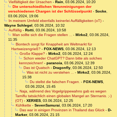
Vielfältigkeit der Ursachen
-
Rain
,
03.06.2024, 10:20
Die unterschiedlichen Verunreinigungen der
verschiedenen Chargen ist der Schlüsselpunkt
-
Socke
,
03.06.2024, 19:06
In meinem Umfeld ebenfalls keinerlei Auffälligkeiten (oT)
-
Wayne Schlegel
,
03.06.2024, 10:32
Auffällig
-
Rotti
,
03.06.2024, 10:58
Man sollte sich die Fragen stellen ...
-
Mirko2
,
03.06.2024,
11:35
Biontech sorgt für Knappheit am Weltmarkt für
Hartweizengrieß?
-
FOX-NEWS
,
03.06.2024, 12:13
Große Klappe?
-
Mirko2
,
03.06.2024, 12:24
Schon wieder ChatGPT? Dann bitte als solches
kennzeichnen!
-
paranoia
,
03.06.2024, 12:39
Das ist Quatsch
-
Dragonfly
,
03.06.2024, 12:50
Was ist nicht zu verstehen ...
-
Mirko2
,
03.06.2024,
15:38
Du stellst die falschen Fragen.
-
FOX-NEWS
,
03.06.2024, 15:45
Naja, während des Vogelgrippewahns gab es wegen
Tamiflu tatsächlich einen globalen Mangel an Sternanis. ;-)
(OT)
-
XERXES
,
03.06.2024, 12:25
Kühlkette
-
SevenSamurai
,
03.06.2024, 17:20
Das war in einigen Provinzen in Thailand das Glück
-
D-
Marker
,
03.06.2024, 21:15