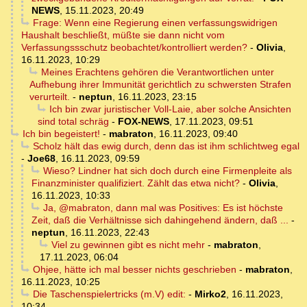
NEWS
,
15.11.2023, 20:49
Frage: Wenn eine Regierung einen verfassungswidrigen
Haushalt beschließt, müßte sie dann nicht vom
Verfassungssschutz beobachtet/kontrolliert werden?
-
Olivia
,
16.11.2023, 10:29
Meines Erachtens gehören die Verantwortlichen unter
Aufhebung ihrer Immunität gerichtlich zu schwersten Strafen
verurteilt.
-
neptun
,
16.11.2023, 23:15
Ich bin zwar juristischer Voll-Laie, aber solche Ansichten
sind total schräg
-
FOX-NEWS
,
17.11.2023, 09:51
Ich bin begeistert!
-
mabraton
,
16.11.2023, 09:40
Scholz hält das ewig durch, denn das ist ihm schlichtweg egal
-
Joe68
,
16.11.2023, 09:59
Wieso? Lindner hat sich doch durch eine Firmenpleite als
Finanzminister qualifiziert. Zählt das etwa nicht?
-
Olivia
,
16.11.2023, 10:33
Ja, @mabraton, dann mal was Positives: Es ist höchste
Zeit, daß die Verhältnisse sich dahingehend ändern, daß ...
-
neptun
,
16.11.2023, 22:43
Viel zu gewinnen gibt es nicht mehr
-
mabraton
,
17.11.2023, 06:04
Ohjee, hätte ich mal besser nichts geschrieben
-
mabraton
,
16.11.2023, 10:25
Die Taschenspielertricks (m.V) edit:
-
Mirko2
,
16.11.2023,
10:34