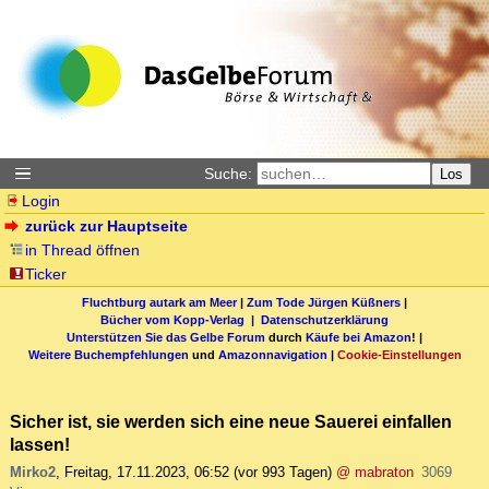
Suche:
Los
Login
zurück zur Hauptseite
in Thread öffnen
Ticker
Fluchtburg autark am Meer
|
Zum Tode Jürgen Küßners
|
Bücher vom Kopp-Verlag |
Datenschutzerklärung
Unterstützen Sie das Gelbe Forum
durch
Käufe bei Amazon
! |
Weitere Buchempfehlungen
und
Amazonnavigation
|
Cookie-Einstellungen
Sicher ist, sie werden sich eine neue Sauerei einfallen
lassen!
Mirko2
,
Freitag, 17.11.2023, 06:52
(vor 993 Tagen)
@ mabraton
3069