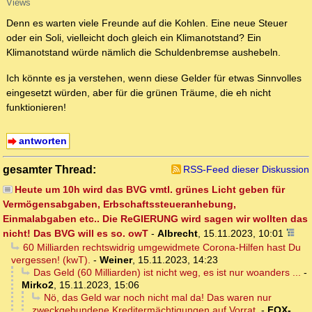
Views
Denn es warten viele Freunde auf die Kohlen. Eine neue Steuer
oder ein Soli, vielleicht doch gleich ein Klimanotstand? Ein
Klimanotstand würde nämlich die Schuldenbremse aushebeln.
Ich könnte es ja verstehen, wenn diese Gelder für etwas Sinnvolles
eingesetzt würden, aber für die grünen Träume, die eh nicht
funktionieren!
antworten
gesamter Thread:
RSS-Feed dieser Diskussion
Heute um 10h wird das BVG vmtl. grünes Licht geben für
Vermögensabgaben, Erbschaftssteueranhebung,
Einmalabgaben etc.. Die ReGIERUNG wird sagen wir wollten das
nicht! Das BVG will es so. owT
-
Albrecht
,
15.11.2023, 10:01
60 Milliarden rechtswidrig umgewidmete Corona-Hilfen hast Du
vergessen! (kwT).
-
Weiner
,
15.11.2023, 14:23
Das Geld (60 Milliarden) ist nicht weg, es ist nur woanders ...
-
Mirko2
,
15.11.2023, 15:06
Nö, das Geld war noch nicht mal da! Das waren nur
zweckgebundene Kreditermächtigungen auf Vorrat.
-
FOX-