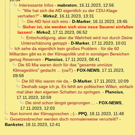
Interessante Infos
-
mabraton
,
16.11.2023, 12:56
"Wie hat sich die AfD eigentlich zu der CDU-Klage
verhalten?"
-
Mirko2
,
16.11.2023, 13:31
Die AfD feixt sich eins
-
D-Marker
,
16.11.2023, 19:45
Sicher ist, sie werden sich eine neue Sauerei einfallen
lassen!
-
Mirko2
,
17.11.2023, 06:52
Entschuldigung, aber die Wahrheit wird nur durch Deine
Unterschätzung getoppt
-
D-Marker
,
17.11.2023, 10:01
Ich sehe da eigentlich kein großes Problem - für die 60
Milliarden gibt es in der Klimapolitik und in sonstigen Bereichen
genug Reserven
-
Plancius
,
17.11.2023, 08:41
Die 60 Mia waren doch für das "gesamte unnütze
Klimagedöns" gedacht ... (owT)
-
FOX-NEWS
,
17.11.2023,
09:58
Die 60 Mio waren nie da,
-
D-Marker
,
17.11.2023, 10:09
Deshalb sage ich ja. Es fehlt am politischen Willen, einfach
mal über den eigenen Schatten zu springen.
-
Plancius
,
17.11.2023, 10:59
Die sind schon längst gesprungen ...
-
FOX-NEWS
,
17.11.2023, 12:03
Nun kommt der Klimagroschen ;-)
-
PPQ
,
18.11.2023, 11:48
Gesetzesbrecher werden doch normalerweise verurteilt?
-
Bankster
,
18.11.2023, 12:41