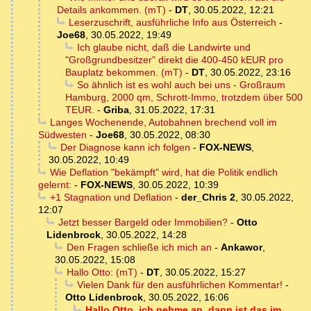
Details ankommen. (mT)
-
DT
,
30.05.2022, 12:21
Leserzuschrift, ausführliche Info aus Österreich
-
Joe68
,
30.05.2022, 19:49
Ich glaube nicht, daß die Landwirte und
"Großgrundbesitzer" direkt die 400-450 kEUR pro
Bauplatz bekommen. (mT)
-
DT
,
30.05.2022, 23:16
So ähnlich ist es wohl auch bei uns - Großraum
Hamburg, 2000 qm, Schrott-Immo, trotzdem über 500
TEUR.
-
Griba
,
31.05.2022, 17:31
Langes Wochenende, Autobahnen brechend voll im
Südwesten
-
Joe68
,
30.05.2022, 08:30
Der Diagnose kann ich folgen
-
FOX-NEWS
,
30.05.2022, 10:49
Wie Deflation "bekämpft" wird, hat die Politik endlich
gelernt:
-
FOX-NEWS
,
30.05.2022, 10:39
+1 Stagnation und Deflation
-
der_Chris 2
,
30.05.2022,
12:07
Jetzt besser Bargeld oder Immobilien?
-
Otto
Lidenbrock
,
30.05.2022, 14:28
Den Fragen schließe ich mich an
-
Ankawor
,
30.05.2022, 15:08
Hallo Otto: (mT)
-
DT
,
30.05.2022, 15:27
Vielen Dank für den ausführlichen Kommentar!
-
Otto Lidenbrock
,
30.05.2022, 16:06
Hallo Otto, ich nehme an, dann ist das im