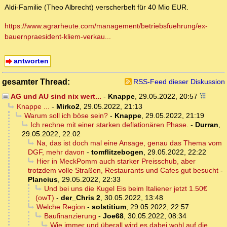
Aldi-Familie (Theo Albrecht) verscherbelt für 40 Mio EUR.
https://www.agrarheute.com/management/betriebsfuehrung/ex-
bauernpraesident-kliem-verkau...
antworten
gesamter Thread:
RSS-Feed dieser Diskussion
AG und AU sind nix wert...
-
Knappe
,
29.05.2022, 20:57
Knappe ...
-
Mirko2
,
29.05.2022, 21:13
Warum soll ich böse sein?
-
Knappe
,
29.05.2022, 21:19
Ich rechne mit einer starken deflationären Phase.
-
Durran
,
29.05.2022, 22:02
Na, das ist doch mal eine Ansage, genau das Thema vom
DGF, mehr davon
-
tomflitzebogen
,
29.05.2022, 22:22
Hier in MeckPomm auch starker Preisschub, aber
trotzdem volle Straßen, Restaurants und Cafes gut besucht
-
Plancius
,
29.05.2022, 22:33
Und bei uns die Kugel Eis beim Italiener jetzt 1.50€
(owT)
-
der_Chris 2
,
30.05.2022, 13:48
Welche Region
-
solstitium
,
29.05.2022, 22:57
Baufinanzierung
-
Joe68
,
30.05.2022, 08:34
Wie immer und überall wird es dabei wohl auf die