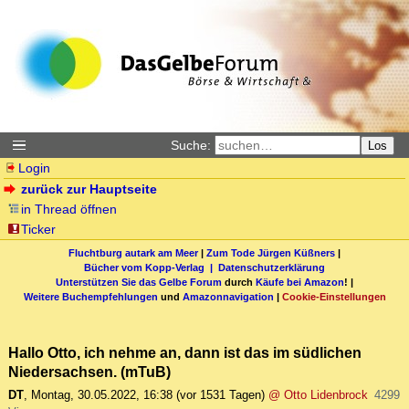
Suche:
Los
Login
zurück zur Hauptseite
in Thread öffnen
Ticker
Fluchtburg autark am Meer
|
Zum Tode Jürgen Küßners
|
Bücher vom Kopp-Verlag |
Datenschutzerklärung
Unterstützen Sie das Gelbe Forum
durch
Käufe bei Amazon
! |
Weitere Buchempfehlungen
und
Amazonnavigation
|
Cookie-Einstellungen
Hallo Otto, ich nehme an, dann ist das im südlichen
Niedersachsen. (mTuB)
DT
,
Montag, 30.05.2022, 16:38
(vor 1531 Tagen)
@ Otto Lidenbrock
4299