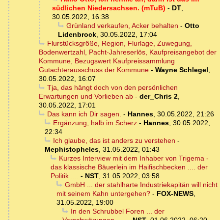
südlichen Niedersachsen. (mTuB)
-
DT
,
30.05.2022, 16:38
Grünland verkaufen, Acker behalten
-
Otto
Lidenbrock
,
30.05.2022, 17:04
Flurstücksgröße, Region, Flurlage, Zuwegung,
Bodenwertzahl, Pacht-Jahreserlös, Kaufpreisangebot der
Kommune, Bezugswert Kaufpreissammlung
Gutachterausschuss der Kommune
-
Wayne Schlegel
,
30.05.2022, 16:07
Tja, das hängt doch von den persönlichen
Erwartungen und Vorlieben ab
-
der_Chris 2
,
30.05.2022, 17:01
Das kann ich Dir sagen.
-
Hannes
,
30.05.2022, 21:26
Ergänzung, halb im Scherz
-
Hannes
,
30.05.2022,
22:34
Ich glaube, das ist anders zu verstehen
-
Mephistopheles
,
31.05.2022, 01:43
Kurzes Interview mit dem Inhaber von Trigema -
das klassische Bäuerlein im Haifischbecken .... der
Politik ....
-
NST
,
31.05.2022, 03:58
GmbH ... der stahlharte Industriekapitän will nicht
mit seinem Kahn untergehen?
-
FOX-NEWS
,
31.05.2022, 19:00
In den Schrubbel Foren ... der