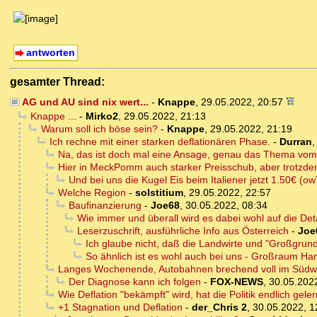
antworten
gesamter Thread:
AG und AU sind nix wert...
-
Knappe
,
29.05.2022, 20:57
Knappe ...
-
Mirko2
,
29.05.2022, 21:13
Warum soll ich böse sein?
-
Knappe
,
29.05.2022, 21:19
Ich rechne mit einer starken deflationären Phase.
-
Durran
Na, das ist doch mal eine Ansage, genau das Thema vo
Hier in MeckPomm auch starker Preisschub, aber trotzde
Und bei uns die Kugel Eis beim Italiener jetzt 1.50€ (ow
Welche Region
-
solstitium
,
29.05.2022, 22:57
Baufinanzierung
-
Joe68
,
30.05.2022, 08:34
Wie immer und überall wird es dabei wohl auf die De
Leserzuschrift, ausführliche Info aus Österreich
-
Joe
Ich glaube nicht, daß die Landwirte und "Großgrun
So ähnlich ist es wohl auch bei uns - Großraum H
Langes Wochenende, Autobahnen brechend voll im Südw
Der Diagnose kann ich folgen
-
FOX-NEWS
,
30.05.202
Wie Deflation "bekämpft" wird, hat die Politik endlich geler
+1 Stagnation und Deflation
-
der_Chris 2
,
30.05.2022, 1