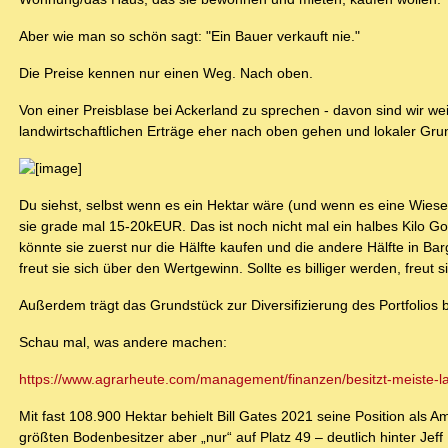
Aber wie man so schön sagt: "Ein Bauer verkauft nie."
Die Preise kennen nur einen Weg. Nach oben.
Von einer Preisblase bei Ackerland zu sprechen - davon sind wir weit
landwirtschaftlichen Erträge eher nach oben gehen und lokaler Gru
Du siehst, selbst wenn es ein Hektar wäre (und wenn es eine Wiese
sie grade mal 15-20kEUR. Das ist noch nicht mal ein halbes Kilo Gol
könnte sie zuerst nur die Hälfte kaufen und die andere Hälfte in Ba
freut sie sich über den Wertgewinn. Sollte es billiger werden, freut s
Außerdem trägt das Grundstück zur Diversifizierung des Portfolios b
Schau mal, was andere machen:
https://www.agrarheute.com/management/finanzen/besitzt-meiste-lan
Mit fast 108.900 Hektar behielt Bill Gates 2021 seine Position als 
größten Bodenbesitzer aber „nur“ auf Platz 49 – deutlich hinter Jeff