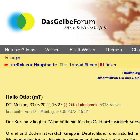
Neu hier? Infos
Wissen
Elliott-Wellen
Themen
Char
Login
zurück zur Hauptseite
in Thread öffnen
Ticker
Fluchtburg
Unterstützen Sie das Gel
Hallo Otto: (mT)
DT
,
Montag, 30.05.2022, 15:27
@ Otto Lidenbrock
5318 Views
bearbeitet von DT, Montag, 30.05.2022, 15:34
Der Kernsatz liegt in: "Also hätte sie für das Geld nicht wirklich Ver
Grund und Boden ist wirklich knapp in Deutschland, und natürlich
Wohnung/das Haus, das sie bewohnen und mieten, kaufen wollen.