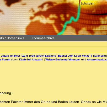
ts / Börsenlinks
Forumsarchive
 autark am Meer
|
Zum Tode Jürgen Küßners
|
Bücher vom Kopp-Verlag |
Datenschut
be Forum
durch
Käufe bei Amazon
! |
Weitere Buchempfehlungen
und
Amazonnavigat
wendung."
 möchten Pächter immer den Grund und Boden kaufen. Genau so wie Mie