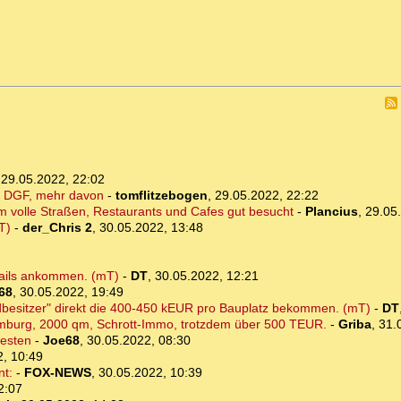
,
29.05.2022, 22:02
m DGF, mehr davon
-
tomflitzebogen
,
29.05.2022, 22:22
m volle Straßen, Restaurants und Cafes gut besucht
-
Plancius
,
29.05
T)
-
der_Chris 2
,
30.05.2022, 13:48
tails ankommen. (mT)
-
DT
,
30.05.2022, 12:21
68
,
30.05.2022, 19:49
dbesitzer" direkt die 400-450 kEUR pro Bauplatz bekommen. (mT)
-
DT
amburg, 2000 qm, Schrott-Immo, trotzdem über 500 TEUR.
-
Griba
,
31.
esten
-
Joe68
,
30.05.2022, 08:30
2, 10:49
nt:
-
FOX-NEWS
,
30.05.2022, 10:39
2:07