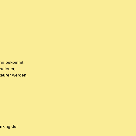
dann bekommt
zu teuer,
 teurer werden,
anking der