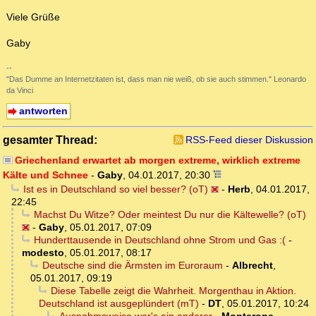
Viele Grüße
Gaby
--
"Das Dumme an Internetzitaten ist, dass man nie weiß, ob sie auch stimmen." Leonardo
da Vinci
antworten
gesamter Thread:
RSS-Feed dieser Diskussion
Griechenland erwartet ab morgen extreme, wirklich extreme
Kälte und Schnee
-
Gaby
,
04.01.2017, 20:30
Ist es in Deutschland so viel besser? (oT)
-
Herb
,
04.01.2017,
22:45
Machst Du Witze? Oder meintest Du nur die Kältewelle? (oT)
-
Gaby
,
05.01.2017, 07:09
Hunderttausende in Deutschland ohne Strom und Gas :(
-
modesto
,
05.01.2017, 08:17
Deutsche sind die Ärmsten im Euroraum
-
Albrecht
,
05.01.2017, 09:19
Diese Tabelle zeigt die Wahrheit. Morgenthau in Aktion.
Deutschland ist ausgeplündert (mT)
-
DT
,
05.01.2017, 10:24