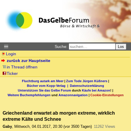
Suche:
Los
Login
zurück zur Hauptseite
in Thread öffnen
Ticker
Fluchtburg autark am Meer
|
Zum Tode Jürgen Küßners
|
Bücher vom Kopp-Verlag |
Datenschutzerklärung
Unterstützen Sie das Gelbe Forum
durch
Käufe bei Amazon
! |
Weitere Buchempfehlungen
und
Amazonnavigation
|
Cookie-Einstellungen
Griechenland erwartet ab morgen extreme, wirklich
extreme Kälte und Schnee
Gaby
,
Mittwoch, 04.01.2017, 20:30
(vor 3500 Tagen)
11262 Views