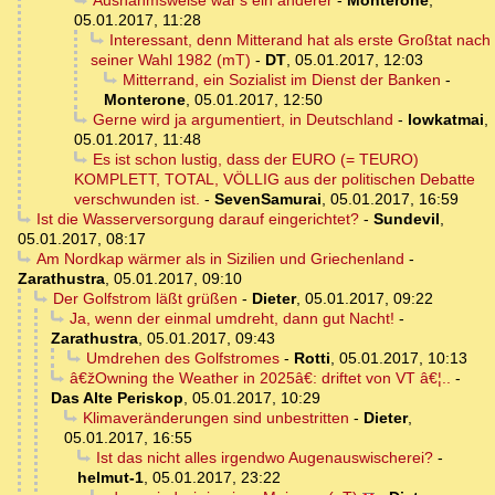
Ausnahmsweise war's ein anderer
-
Monterone
,
05.01.2017, 11:28
Interessant, denn Mitterand hat als erste Großtat nach
seiner Wahl 1982 (mT)
-
DT
,
05.01.2017, 12:03
Mitterrand, ein Sozialist im Dienst der Banken
-
Monterone
,
05.01.2017, 12:50
Gerne wird ja argumentiert, in Deutschland
-
lowkatmai
,
05.01.2017, 11:48
Es ist schon lustig, dass der EURO (= TEURO)
KOMPLETT, TOTAL, VÖLLIG aus der politischen Debatte
verschwunden ist.
-
SevenSamurai
,
05.01.2017, 16:59
Ist die Wasserversorgung darauf eingerichtet?
-
Sundevil
,
05.01.2017, 08:17
Am Nordkap wärmer als in Sizilien und Griechenland
-
Zarathustra
,
05.01.2017, 09:10
Der Golfstrom läßt grüßen
-
Dieter
,
05.01.2017, 09:22
Ja, wenn der einmal umdreht, dann gut Nacht!
-
Zarathustra
,
05.01.2017, 09:43
Umdrehen des Golfstromes
-
Rotti
,
05.01.2017, 10:13
â€žOwning the Weather in 2025â€: driftet von VT â€¦..
-
Das Alte Periskop
,
05.01.2017, 10:29
Klimaveränderungen sind unbestritten
-
Dieter
,
05.01.2017, 16:55
Ist das nicht alles irgendwo Augenauswischerei?
-
helmut-1
,
05.01.2017, 23:22