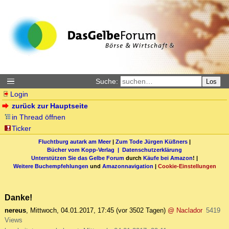
Suche:
Los
Login
zurück zur Hauptseite
in Thread öffnen
Ticker
Fluchtburg autark am Meer
|
Zum Tode Jürgen Küßners
|
Bücher vom Kopp-Verlag |
Datenschutzerklärung
Unterstützen Sie das Gelbe Forum
durch
Käufe bei Amazon
! |
Weitere Buchempfehlungen
und
Amazonnavigation
|
Cookie-Einstellungen
Danke!
nereus
,
Mittwoch, 04.01.2017, 17:45
(vor 3502 Tagen)
@ Naclador
5419
Views