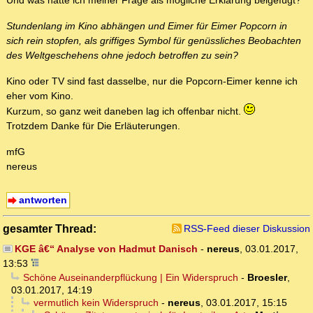
Und was hatte ich meiner Frage als mögliche Erklärung beigefügt?
Stundenlang im Kino abhängen und Eimer für Eimer Popcorn in
sich rein stopfen, als griffiges Symbol für genüssliches Beobachten
des Weltgeschehens ohne jedoch betroffen zu sein?
Kino oder TV sind fast dasselbe, nur die Popcorn-Eimer kenne ich
eher vom Kino.
Kurzum, so ganz weit daneben lag ich offenbar nicht.
Trotzdem Danke für Die Erläuterungen.
mfG
nereus
antworten
gesamter Thread:
RSS-Feed dieser Diskussion
KGE â€“ Analyse von Hadmut Danisch
-
nereus
,
03.01.2017,
13:53
Schöne Auseinanderpflückung | Ein Widerspruch
-
Broesler
,
03.01.2017, 14:19
vermutlich kein Widerspruch
-
nereus
,
03.01.2017, 15:15