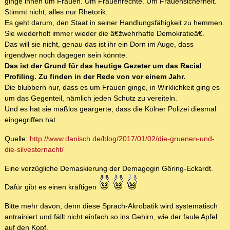
ginge ihnen um Frauen. Um Frauenrechte. Um Frauensicherheit.
Stimmt nicht, alles nur Rhetorik.
Es geht darum, den Staat in seiner Handlungsfähigkeit zu hemmen.
Sie wiederholt immer wieder die â€žwehrhafte Demokratieâ€.
Das will sie nicht, genau das ist ihr ein Dorn im Auge, dass
irgendwer noch dagegen sein könnte.
Das ist der Grund für das heutige Gezeter um das Racial
Profiling. Zu finden in der Rede von vor einem Jahr.
Die blubbern nur, dass es um Frauen ginge, in Wirklichkeit ging es
um das Gegenteil, nämlich jeden Schutz zu vereiteln.
Und es hat sie maßlos geärgerte, dass die Kölner Polizei diesmal
eingegriffen hat.
Quelle:
http://www.danisch.de/blog/2017/01/02/die-gruenen-und-
die-silvesternacht/
Eine vorzügliche Demaskierung der Demagogin Göring-Eckardt.
Dafür gibt es einen kräftigen
Bitte mehr davon, denn diese Sprach-Akrobatik wird systematisch
antrainiert und fällt nicht einfach so ins Gehirn, wie der faule Apfel
auf den Kopf.