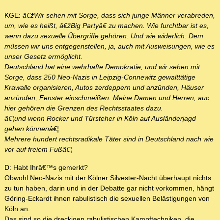
KGE:
â€žWir sehen mit Sorge, dass sich junge Männer verabreden,
um, wie es heißt, â€žBig Partyâ€ zu machen. Wie furchtbar ist es,
wenn dazu sexuelle Übergriffe gehören. Und wie widerlich. Dem
müssen wir uns entgegenstellen, ja, auch mit Ausweisungen, wie es
unser Gesetz ermöglicht.
Deutschland hat eine wehrhafte Demokratie, und wir sehen mit
Sorge, dass 250 Neo-Nazis in Leipzig-Connewitz gewalttätige
Krawalle organisieren, Autos zerdeppern und anzünden, Häuser
anzünden, Fenster einschmeißen. Meine Damen und Herren, auc
hier gehören die Grenzen des Rechtsstaates dazu.
â€¦und wenn Rocker und Türsteher in Köln auf Ausländerjagd
gehen könnenâ€¦
Mehrere hundert rechtsradikale Täter sind in Deutschland nach wie
vor auf freiem Fußâ€¦
D: Habt Ihrâ€™s gemerkt?
Obwohl Neo-Nazis mit der Kölner Silvester-Nacht überhaupt nichts
zu tun haben, darin und in der Debatte gar nicht vorkommen, hängt
Göring-Eckardt ihnen rabulistisch die sexuellen Belästigungen von
Köln an.
Das sind so die dreckigen rabulistischen Kampftechniken, die