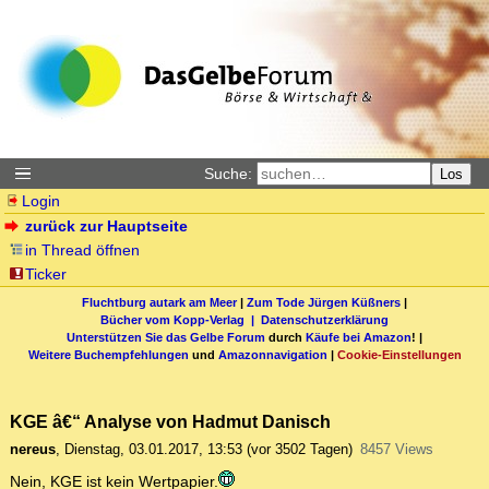
Suche:
Los
Login
zurück zur Hauptseite
in Thread öffnen
Ticker
Fluchtburg autark am Meer
|
Zum Tode Jürgen Küßners
|
Bücher vom Kopp-Verlag |
Datenschutzerklärung
Unterstützen Sie das Gelbe Forum
durch
Käufe bei Amazon
! |
Weitere Buchempfehlungen
und
Amazonnavigation
|
Cookie-Einstellungen
KGE â€“ Analyse von Hadmut Danisch
nereus
,
Dienstag, 03.01.2017, 13:53
(vor 3502 Tagen)
8457 Views
Nein, KGE ist kein Wertpapier.