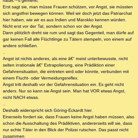
hatâ€™s gemerkt.
Erst sagt sie, man müsse Frauen schützen, vor Angst, sie müssten
sich angstfrei bewegen können. Weil wir doch jetzt das Patriarchat
hier haben, wie wir es aus Indien und Marokko kennen würden.
Nicht erst vor der Tat, sondern schon vor der Angst.
Dann plötzlich dreht sie rum und sagt das Gegenteil, man dürfe auf
gar keinen Fall alle Flüchtlinge zu Tätern stempeln, von einem auf
andere schließen.
..
Angst ist nichts anderes, als eine â€“ meist unterbewusste, nicht
selten irrationale â€“ Extrapolierung, eine Prädiktion einer
Gefahrensituation, die eintreten wird oder könnte, verbunden mit
einem Flucht- oder Vermeidungsreflex.
Angst tritt deshalb vor der Gefahrensituation ein. Es geht nicht
anders. Nur so kann sie Angst sein. Man hat VOR etwas Angst,
nicht NACH etwas.
..
Deshalb widerspricht sich Göring-Eckardt hier.
Einerseits fordert sie, dass Frauen keine Angst haben müssen, also
schon die Ausschaltung des Prädiktiven, andererseits will sie, dass
nur echte Täter in den Blick der Polizei rutschen. Das passt nicht
zusammen.