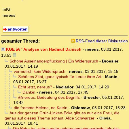
mfG
nereus
antworten
gesamter Thread:
RSS-Feed dieser Diskussion
KGE â€“ Analyse von Hadmut Danisch
-
nereus
,
03.01.2017,
13:53
Schöne Auseinanderpflückung | Ein Widerspruch
-
Broesler
,
03.01.2017, 14:19
vermutlich kein Widerspruch
-
nereus
,
03.01.2017, 15:15
Schönes Zitat, ganz typisch für Leute ihrer Art
-
Martin
,
03.01.2017, 16:27
Echt jetzt, nereus?
-
Naclador
,
04.01.2017, 14:20
Danke!
-
nereus
,
04.01.2017, 17:45
@nereus: Bedeutung des Begriffs
-
Broesler
,
05.01.2017,
13:42
die fromme Helene, ne Katrin
-
Oblomow
,
03.01.2017, 15:28
Aus der ganzen Grün-Linken-Ecke gibt es nur eine Frau, die
genau auf dieses Thema schaut: Alice Schwarzer!
-
Olivia
,
03.01.2017, 18:41
Die Petry hat schon mehr unternommen/gearbeitet als die