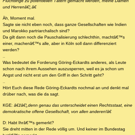
Flüchtlinge zu potentiellen Tätern gemacht werden, meine Damen
und Herrenâ€¦.â€
Äh, Moment mal.
Sagte sie nicht eben noch, dass ganze Gesellschaften wie Indien
und Marokko partriarchalisch sind?
Da gilt dann noch die Pauschalisierung schlechthin, machtâ€™s
einer, machenâ€™s alle, aber in Köln soll dann differenziert
werden?
..
Was bedeutet die Forderung Göring-Eckardts anderes, als Leute
schon nach ihrem Aussehen auszusperren, weil es ja schon um
Angst und nicht erst um den Griff in den Schritt geht?
..
Hört Euch diese Rede Göring-Eckardts nochmal an und denkt mal
drüber nach, was die da sagt.
KGE:
â€žâ€¦,denn genau das unterscheidet einen Rechtsstaat, eine
demokratische offene Gesellschaft, von allen anderen!â€
D: Habt Ihrâ€™s gemerkt?
Sie dreht mitten in der Rede völlig um. Und keiner im Bundestag