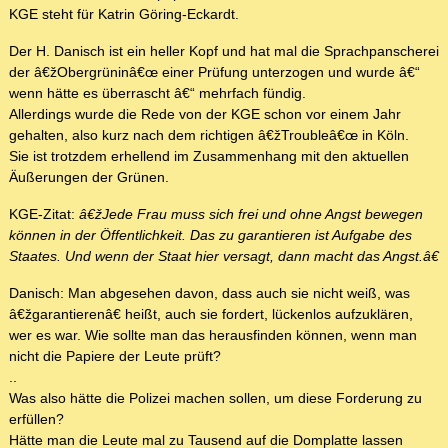
KGE steht für Katrin Göring-Eckardt.
Der H. Danisch ist ein heller Kopf und hat mal die Sprachpanscherei
der â€žObergrüninâ€œ einer Prüfung unterzogen und wurde â€“
wenn hätte es überrascht â€“ mehrfach fündig.
Allerdings wurde die Rede von der KGE schon vor einem Jahr
gehalten, also kurz nach dem richtigen â€žTroubleâ€œ in Köln.
Sie ist trotzdem erhellend im Zusammenhang mit den aktuellen
Äußerungen der Grünen.
KGE-Zitat:
â€žJede Frau muss sich frei und ohne Angst bewegen
können in der Öffentlichkeit. Das zu garantieren ist Aufgabe des
Staates. Und wenn der Staat hier versagt, dann macht das Angst.â€
Danisch: Man abgesehen davon, dass auch sie nicht weiß, was
â€žgarantierenâ€ heißt, auch sie fordert, lückenlos aufzuklären,
wer es war. Wie sollte man das herausfinden können, wenn man
nicht die Papiere der Leute prüft?
..
Was also hätte die Polizei machen sollen, um diese Forderung zu
erfüllen?
Hätte man die Leute mal zu Tausend auf die Domplatte lassen