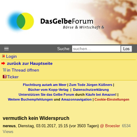
Suche:
Los
Login
zurück zur Hauptseite
in Thread öffnen
Ticker
Fluchtburg autark am Meer
|
Zum Tode Jürgen Küßners
|
Bücher vom Kopp-Verlag |
Datenschutzerklärung
Unterstützen Sie das Gelbe Forum
durch
Käufe bei Amazon
! |
Weitere Buchempfehlungen
und
Amazonnavigation
|
Cookie-Einstellungen
vermutlich kein Widerspruch
nereus
,
Dienstag, 03.01.2017, 15:15
(vor 3503 Tagen)
@ Broesler
6534
Views