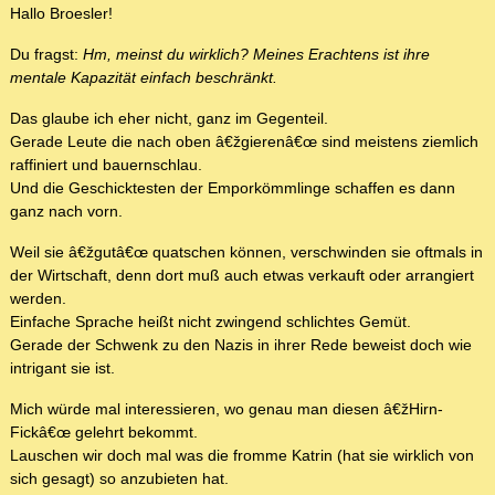
Hallo Broesler!
Du fragst:
Hm, meinst du wirklich? Meines Erachtens ist ihre
mentale Kapazität einfach beschränkt.
Das glaube ich eher nicht, ganz im Gegenteil.
Gerade Leute die nach oben â€žgierenâ€œ sind meistens ziemlich
raffiniert und bauernschlau.
Und die Geschicktesten der Emporkömmlinge schaffen es dann
ganz nach vorn.
Weil sie â€žgutâ€œ quatschen können, verschwinden sie oftmals in
der Wirtschaft, denn dort muß auch etwas verkauft oder arrangiert
werden.
Einfache Sprache heißt nicht zwingend schlichtes Gemüt.
Gerade der Schwenk zu den Nazis in ihrer Rede beweist doch wie
intrigant sie ist.
Mich würde mal interessieren, wo genau man diesen â€žHirn-
Fickâ€œ gelehrt bekommt.
Lauschen wir doch mal was die fromme Katrin (hat sie wirklich von
sich gesagt) so anzubieten hat.