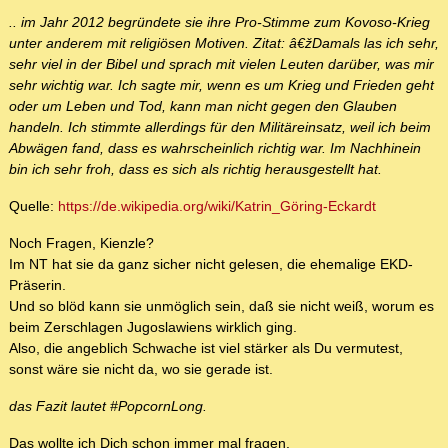
.. im Jahr 2012 begründete sie ihre Pro-Stimme zum Kovoso-Krieg
unter anderem mit religiösen Motiven. Zitat: â€žDamals las ich sehr,
sehr viel in der Bibel und sprach mit vielen Leuten darüber, was mir
sehr wichtig war. Ich sagte mir, wenn es um Krieg und Frieden geht
oder um Leben und Tod, kann man nicht gegen den Glauben
handeln. Ich stimmte allerdings für den Militäreinsatz, weil ich beim
Abwägen fand, dass es wahrscheinlich richtig war. Im Nachhinein
bin ich sehr froh, dass es sich als richtig herausgestellt hat.
Quelle:
https://de.wikipedia.org/wiki/Katrin_Göring-Eckardt
Noch Fragen, Kienzle?
Im NT hat sie da ganz sicher nicht gelesen, die ehemalige EKD-
Präserin.
Und so blöd kann sie unmöglich sein, daß sie nicht weiß, worum es
beim Zerschlagen Jugoslawiens wirklich ging.
Also, die angeblich Schwache ist viel stärker als Du vermutest,
sonst wäre sie nicht da, wo sie gerade ist.
das Fazit lautet #PopcornLong.
Das wollte ich Dich schon immer mal fragen.