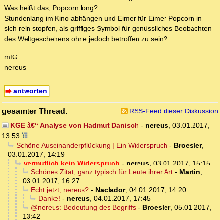
Was heißt das, Popcorn long?
Stundenlang im Kino abhängen und Eimer für Eimer Popcorn in
sich rein stopfen, als griffiges Symbol für genüssliches Beobachten
des Weltgeschehens ohne jedoch betroffen zu sein?
mfG
nereus
antworten
gesamter Thread:
RSS-Feed dieser Diskussion
KGE â€“ Analyse von Hadmut Danisch
-
nereus
,
03.01.2017,
13:53
Schöne Auseinanderpflückung | Ein Widerspruch
-
Broesler
,
03.01.2017, 14:19
vermutlich kein Widerspruch
-
nereus
,
03.01.2017, 15:15
Schönes Zitat, ganz typisch für Leute ihrer Art
-
Martin
,
03.01.2017, 16:27
Echt jetzt, nereus?
-
Naclador
,
04.01.2017, 14:20
Danke!
-
nereus
,
04.01.2017, 17:45
@nereus: Bedeutung des Begriffs
-
Broesler
,
05.01.2017,
13:42