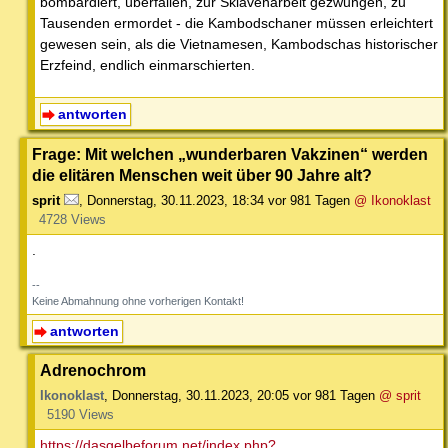
bombardiert, überfallen, zur Sklavenarbeit gezwungen, zu
Tausenden ermordet - die Kambodschaner müssen erleichtert
gewesen sein, als die Vietnamesen, Kambodschas historischer
Erzfeind, endlich einmarschierten.
antworten
Frage: Mit welchen „wunderbaren Vakzinen“ werden
die elitären Menschen weit über 90 Jahre alt?
sprit
,
Donnerstag, 30.11.2023, 18:34
vor 981 Tagen
@ Ikonoklast
4728 Views
.
--
Keine Abmahnung ohne vorherigen Kontakt!
antworten
Adrenochrom
Ikonoklast
,
Donnerstag, 30.11.2023, 20:05
vor 981 Tagen
@ sprit
5190 Views
https://dasgelbeforum.net/index.php?