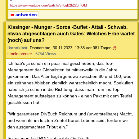
--
https://www.youtube.com/watch?v=LqB2b223mOM
antworten
Kissinger - Munger - Soros -Buffet - Attali - Schwab,
etwas abgeschlagen auch Gates: Welches Erbe wartet
(noch) auf uns?
Ikonoklast
,
Donnerstag, 30.11.2023, 13:38
vor 981 Tagen
@
stocksorcerer
5754 Views
Ich hab's ja schon ein paar mal geschrieben, das Top-
Management der Globalisten ist mittlerweile in die Jahre
gekommen. Das Alter liegt irgendwo zwischen 80 und 100, was
ein zeitnahes Ableben ziemlich wahrscheinlich macht. Spekuliert
habe ich ja schon in die Richtung, dass man - um ins Top-
Management aufsteigen zu können - einen Pakt mit dem Teufel
geschlossen hat:
"Wir garantieren Dir/Euch Reichtum und (unvorstellbare) Macht,
und wenn ihr im letzten Zentel Eures Lebens seid, fordern wir
den ausgemachten Tribut ein."
Sozusagen fast POD = Payable On Death