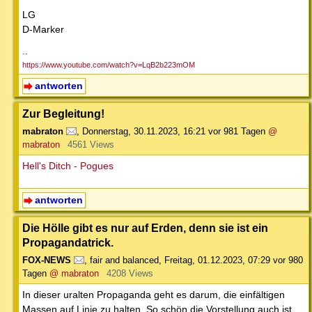
LG
D-Marker
--
https://www.youtube.com/watch?v=LqB2b223mOM
antworten
Zur Begleitung!
mabraton
,
Donnerstag, 30.11.2023, 16:21
vor 981 Tagen
@
mabraton
4561 Views
Hell's Ditch - Pogues
antworten
Die Hölle gibt es nur auf Erden, denn sie ist ein
Propagandatrick.
FOX-NEWS
,
fair and balanced
,
Freitag, 01.12.2023, 07:29
vor 980
Tagen
@ mabraton
4208 Views
In dieser uralten Propaganda geht es darum, die einfältigen
Massen auf Linie zu halten. So schön die Vorstellung auch ist,