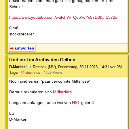
erklärt haben, kann man gar nicht genug danken für ihren
Scheid!
https://www.youtube.com/watch?v=QooYeYc57D8&t=1572s
Gruß
stocksorcerer
antworten
Und erst im Archiv des Gelben...
D-Marker
,
Rostock (MV)
,
Donnerstag, 30.11.2023, 14:31
vor 981
Tagen
@ Geminus
4859 Views
Noch sind es ein "paar verwöhnte Mittellose".
Daraus rekrutieren sich
Milliardäre
.
Langsam anfangen, auch wie von
NST
gelernt.
LG
D-Marker