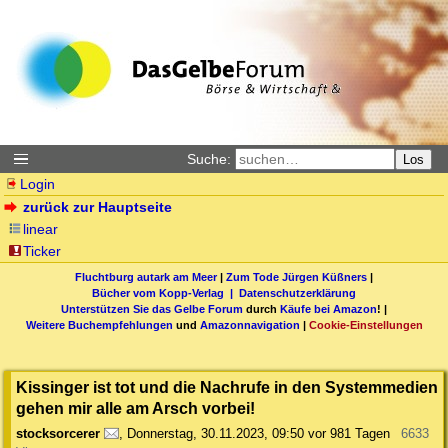
Suche:
Los
Login
zurück zur Hauptseite
linear
Ticker
Fluchtburg autark am Meer
|
Zum Tode Jürgen Küßners
|
Bücher vom Kopp-Verlag |
Datenschutzerklärung
Unterstützen Sie das Gelbe Forum
durch
Käufe bei Amazon
! |
Weitere Buchempfehlungen
und
Amazonnavigation
|
Cookie-Einstellungen
Kissinger ist tot und die Nachrufe in den Systemmedien
gehen mir alle am Arsch vorbei!
stocksorcerer
,
Donnerstag, 30.11.2023, 09:50
vor 981 Tagen
6633