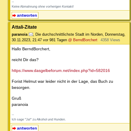
--
Keine Abmahnung ohne vorherigen Kontakt!
antworten
Attali-Zitate
paranoia
,
Die durchschnittlichste Stadt im Norden
,
Donnerstag,
30.11.2023, 21:47
vor 981 Tagen
@ BerndBorchert
4358 Views
Hallo BerndBorchert,
reicht Dir das?
https://www.dasgelbeforum.net/index.php?id=582016
Forist Helmut war leider nicht in der Lage, das Buch zu
besorgen.
Gruß
paranoia
--
Ich sage "Ja!" zu Alkohol und Hunden.
antworten