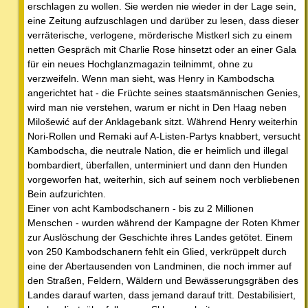
erschlagen zu wollen. Sie werden nie wieder in der Lage sein,
eine Zeitung aufzuschlagen und darüber zu lesen, dass dieser
verräterische, verlogene, mörderische Mistkerl sich zu einem
netten Gespräch mit Charlie Rose hinsetzt oder an einer Gala
für ein neues Hochglanzmagazin teilnimmt, ohne zu
verzweifeln. Wenn man sieht, was Henry in Kambodscha
angerichtet hat - die Früchte seines staatsmännischen Genies,
wird man nie verstehen, warum er nicht in Den Haag neben
Milošewić auf der Anklagebank sitzt. Während Henry weiterhin
Nori-Rollen und Remaki auf A-Listen-Partys knabbert, versucht
Kambodscha, die neutrale Nation, die er heimlich und illegal
bombardiert, überfallen, unterminiert und dann den Hunden
vorgeworfen hat, weiterhin, sich auf seinem noch verbliebenen
Bein aufzurichten.
Einer von acht Kambodschanern - bis zu 2 Millionen
Menschen - wurden während der Kampagne der Roten Khmer
zur Auslöschung der Geschichte ihres Landes getötet. Einem
von 250 Kambodschanern fehlt ein Glied, verkrüppelt durch
eine der Abertausenden von Landminen, die noch immer auf
den Straßen, Feldern, Wäldern und Bewässerungsgräben des
Landes darauf warten, dass jemand darauf tritt. Destabilisiert,