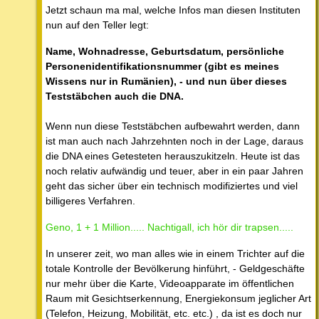
Jetzt schaun ma mal, welche Infos man diesen Instituten
nun auf den Teller legt:
Name, Wohnadresse, Geburtsdatum, persönliche
Personenidentifikationsnummer (gibt es meines
Wissens nur in Rumänien), - und nun über dieses
Teststäbchen auch die DNA.
Wenn nun diese Teststäbchen aufbewahrt werden, dann
ist man auch nach Jahrzehnten noch in der Lage, daraus
die DNA eines Getesteten herauszukitzeln. Heute ist das
noch relativ aufwändig und teuer, aber in ein paar Jahren
geht das sicher über ein technisch modifiziertes und viel
billigeres Verfahren.
Geno, 1 + 1 Million..... Nachtigall, ich hör dir trapsen.....
In unserer zeit, wo man alles wie in einem Trichter auf die
totale Kontrolle der Bevölkerung hinführt, - Geldgeschäfte
nur mehr über die Karte, Videoapparate im öffentlichen
Raum mit Gesichtserkennung, Energiekonsum jeglicher Art
(Telefon, Heizung, Mobilität, etc. etc.) , da ist es doch nur