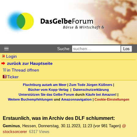
Suche:
Los
Login
zurück zur Hauptseite
in Thread öffnen
Ticker
Fluchtburg autark am Meer
|
Zum Tode Jürgen Küßners
|
Bücher vom Kopp-Verlag |
Datenschutzerklärung
Unterstützen Sie das Gelbe Forum
durch
Käufe bei Amazon
! |
Weitere Buchempfehlungen
und
Amazonnavigation
|
Cookie-Einstellungen
Erstaunlich, was im Archiv des DLF schlummert:
Geminus
,
Hessen
,
Donnerstag, 30.11.2023, 11:23
(vor 981 Tagen)
@
stocksorcerer
6317 Views