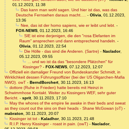
01.12.2023, 11:38
Das kann man wohl sagen. Und hier ist das, was das
Deutsche Fernsehen daraus macht.....
-
Olivia
,
01.12.2023,
13:36
Nee, das ist der homo sapiens, wie er leibt und lebt.
-
FOX-NEWS
,
01.12.2023, 16:46
SIE ist eine derjenigen, die den "rosa Elefanten im
Raum" ansprechen und dann entsprechend handeln.
-
Olivia
,
01.12.2023, 22:54
Die Hölle - das sind die Anderen. (Sartre)
-
Naclador
,
05.12.2023, 09:55
... und wo ist da das "besondere Plätzchen" für
Kissinger?
-
FOX-NEWS
,
07.12.2023, 12:07
Offiziell ein damaliger Freund von Bundeskanzler Schmidt, in
Wirklichkeit dessen Führungsoffizier (bei der US Oligarchen-Mafia
NWO). owT
-
BerndBorchert
,
30.11.2023, 16:13
dottore (Ruhe in Frieden) hatte bereits mit Heinzi in
Schwimmhose Kontakt. Weiter zu Kissingers WEF, sehr guter
Bericht.
-
sprit
,
30.11.2023, 17:10
May the whores of the empire lie awake in their beds and sweat
as they count out the sins on their heads - Shane McGowan (oT)
-
mabraton
,
30.11.2023, 20:07
Kissinger ist tot
-
Kaladhor
,
30.11.2023, 21:48
R.I.P. Henry Kissinger - roast in pain. (owT)
-
Naclador
,