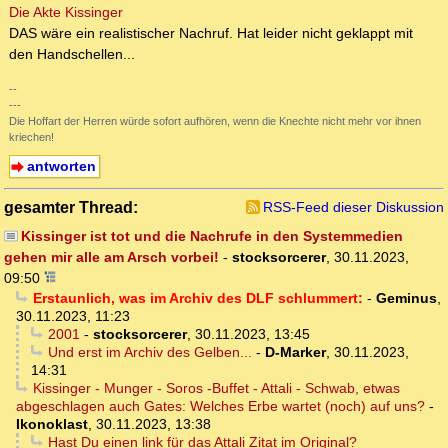
Die Akte Kissinger
DAS wäre ein realistischer Nachruf. Hat leider nicht geklappt mit
den Handschellen...
--
---
Die Hoffart der Herren würde sofort aufhören, wenn die Knechte nicht mehr vor ihnen
kriechen!
antworten
gesamter Thread:
RSS-Feed dieser Diskussion
Kissinger ist tot und die Nachrufe in den Systemmedien
gehen mir alle am Arsch vorbei!
-
stocksorcerer
,
30.11.2023,
09:50
Erstaunlich, was im Archiv des DLF schlummert:
-
Geminus
,
30.11.2023, 11:23
2001
-
stocksorcerer
,
30.11.2023, 13:45
Und erst im Archiv des Gelben...
-
D-Marker
,
30.11.2023,
14:31
Kissinger - Munger - Soros -Buffet - Attali - Schwab, etwas
abgeschlagen auch Gates: Welches Erbe wartet (noch) auf uns?
-
Ikonoklast
,
30.11.2023, 13:38
Hast Du einen link für das Attali Zitat im Original?