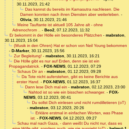
30.11.2023, 21:42
Das kannst du bereits im Kamasutra nachlesen. Die
Damen konnten nach ihren Diensten aber weiterleben.
-
Olivia
,
30.11.2023, 21:46
Meine Tauftante ist aktuell 105 Jahre alt - ohne
Adrenochrom ..
-
Beo2
,
07.12.2023, 11:32
Er bekommt in der Hölle ein besonderes Plätzchen
-
mabraton
,
30.11.2023, 15:04
(Musik in den Ohren) Hat er schon von Neil Young bekommen
-
D-Marker
,
30.11.2023, 15:56
Zur Begleitung!
-
mabraton
,
30.11.2023, 16:21
Die Hölle gibt es nur auf Erden, denn sie ist ein
Propagandatrick.
-
FOX-NEWS
,
01.12.2023, 07:29
Schaus Dir an
-
mabraton
,
01.12.2023, 09:28
Da Tote nicht auferstehen, gibt es keine Berichte aus
erster Hand.
-
FOX-NEWS
,
01.12.2023, 16:37
Dann lese Dich mal ein
-
mabraton
,
02.12.2023, 23:00
Nahtod ist so wie ein bisschen schwanger.
-
FOX-
NEWS
,
03.12.2023, 00:41
Du sollst Dich einlesen und nicht rumdilletieren (oT)
-
mabraton
,
03.12.2023, 20:26
Erkläre erstmal in einfachen Worten, was Phase
ist.
-
FOX-NEWS
,
04.12.2023, 09:27
Schau mal nach Gaza, - dann weißt Du nicht nur, dass es
eine Hölle gibt, sondern auch, wie sie aussieht (oT)
-
helmut-1
,