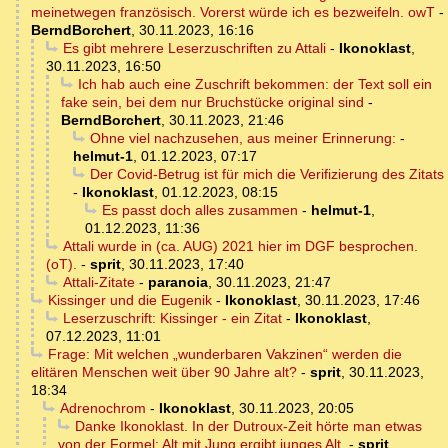
meinetwegen französisch. Vorerst würde ich es bezweifeln. owT
-
BerndBorchert
,
30.11.2023, 16:16
Es gibt mehrere Leserzuschriften zu Attali
-
Ikonoklast
,
30.11.2023, 16:50
Ich hab auch eine Zuschrift bekommen: der Text soll ein
fake sein, bei dem nur Bruchstücke original sind
-
BerndBorchert
,
30.11.2023, 21:46
Ohne viel nachzusehen, aus meiner Erinnerung:
-
helmut-1
,
01.12.2023, 07:17
Der Covid-Betrug ist für mich die Verifizierung des Zitats
-
Ikonoklast
,
01.12.2023, 08:15
Es passt doch alles zusammen
-
helmut-1
,
01.12.2023, 11:36
Attali wurde in (ca. AUG) 2021 hier im DGF besprochen.
(oT).
-
sprit
,
30.11.2023, 17:40
Attali-Zitate
-
paranoia
,
30.11.2023, 21:47
Kissinger und die Eugenik
-
Ikonoklast
,
30.11.2023, 17:46
Leserzuschrift: Kissinger - ein Zitat
-
Ikonoklast
,
07.12.2023, 11:01
Frage: Mit welchen „wunderbaren Vakzinen“ werden die
elitären Menschen weit über 90 Jahre alt?
-
sprit
,
30.11.2023,
18:34
Adrenochrom
-
Ikonoklast
,
30.11.2023, 20:05
Danke Ikonoklast. In der Dutroux-Zeit hörte man etwas
von der Formel: Alt mit Jung ergibt junges Alt.
-
sprit
,