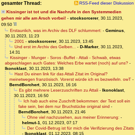
gesamter Thread:
RSS-Feed dieser Diskussion
Kissinger ist tot und die Nachrufe in den Systemmedien
gehen mir alle am Arsch vorbei!
-
stocksorcerer
,
30.11.2023,
09:50
Erstaunlich, was im Archiv des DLF schlummert:
-
Geminus
,
30.11.2023, 11:23
2001
-
stocksorcerer
,
30.11.2023, 13:45
Und erst im Archiv des Gelben...
-
D-Marker
,
30.11.2023,
14:31
Kissinger - Munger - Soros -Buffet - Attali - Schwab, etwas
abgeschlagen auch Gates: Welches Erbe wartet (noch) auf uns?
-
Ikonoklast
,
30.11.2023, 13:38
Hast Du einen link für das Attali Zitat im Original?
meinetwegen französisch. Vorerst würde ich es bezweifeln. owT
-
BerndBorchert
,
30.11.2023, 16:16
Es gibt mehrere Leserzuschriften zu Attali
-
Ikonoklast
,
30.11.2023, 16:50
Ich hab auch eine Zuschrift bekommen: der Text soll ein
fake sein, bei dem nur Bruchstücke original sind
-
BerndBorchert
,
30.11.2023, 21:46
Ohne viel nachzusehen, aus meiner Erinnerung:
-
helmut-1
,
01.12.2023, 07:17
Der Covid-Betrug ist für mich die Verifizierung des Zitats
-
Ikonoklast
,
01.12.2023, 08:15