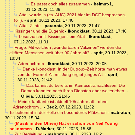
Es passt doch alles zusammen
-
helmut-1
,
01.12.2023, 11:36
Attali wurde in (ca. AUG) 2021 hier im DGF besprochen.
(oT).
-
sprit
,
30.11.2023, 17:40
Attali-Zitate
-
paranoia
,
30.11.2023, 21:47
Kissinger und die Eugenik
-
Ikonoklast
,
30.11.2023, 17:46
Leserzuschrift: Kissinger - ein Zitat
-
Ikonoklast
,
07.12.2023, 11:01
Frage: Mit welchen „wunderbaren Vakzinen“ werden die
elitären Menschen weit über 90 Jahre alt?
-
sprit
,
30.11.2023,
18:34
Adrenochrom
-
Ikonoklast
,
30.11.2023, 20:05
Danke Ikonoklast. In der Dutroux-Zeit hörte man etwas
von der Formel: Alt mit Jung ergibt junges Alt.
-
sprit
,
30.11.2023, 21:42
Das kannst du bereits im Kamasutra nachlesen. Die
Damen konnten nach ihren Diensten aber weiterleben.
-
Olivia
,
30.11.2023, 21:46
Meine Tauftante ist aktuell 105 Jahre alt - ohne
Adrenochrom ..
-
Beo2
,
07.12.2023, 11:32
Er bekommt in der Hölle ein besonderes Plätzchen
-
mabraton
,
30.11.2023, 15:04
(Musik in den Ohren) Hat er schon von Neil Young
bekommen
-
D-Marker
,
30.11.2023, 15:56
Zur Begleitung!
-
mabraton
,
30.11.2023, 16:21