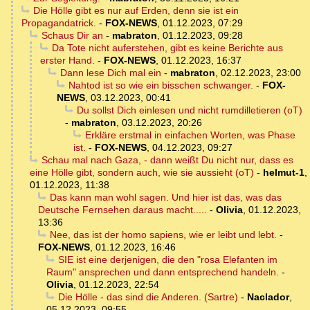
Die Hölle gibt es nur auf Erden, denn sie ist ein
Propagandatrick.
-
FOX-NEWS
,
01.12.2023, 07:29
Schaus Dir an
-
mabraton
,
01.12.2023, 09:28
Da Tote nicht auferstehen, gibt es keine Berichte aus
erster Hand.
-
FOX-NEWS
,
01.12.2023, 16:37
Dann lese Dich mal ein
-
mabraton
,
02.12.2023, 23:00
Nahtod ist so wie ein bisschen schwanger.
-
FOX-
NEWS
,
03.12.2023, 00:41
Du sollst Dich einlesen und nicht rumdilletieren (oT)
-
mabraton
,
03.12.2023, 20:26
Erkläre erstmal in einfachen Worten, was Phase
ist.
-
FOX-NEWS
,
04.12.2023, 09:27
Schau mal nach Gaza, - dann weißt Du nicht nur, dass es
eine Hölle gibt, sondern auch, wie sie aussieht (oT)
-
helmut-1
,
01.12.2023, 11:38
Das kann man wohl sagen. Und hier ist das, was das
Deutsche Fernsehen daraus macht.....
-
Olivia
,
01.12.2023,
13:36
Nee, das ist der homo sapiens, wie er leibt und lebt.
-
FOX-NEWS
,
01.12.2023, 16:46
SIE ist eine derjenigen, die den "rosa Elefanten im
Raum" ansprechen und dann entsprechend handeln.
-
Olivia
,
01.12.2023, 22:54
Die Hölle - das sind die Anderen. (Sartre)
-
Naclador
,
05.12.2023, 09:55