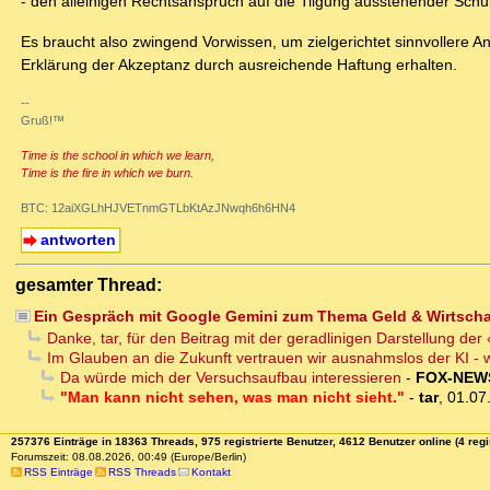
- den alleinigen Rechtsanspruch auf die Tilgung ausstehender Sch
Es braucht also zwingend Vorwissen, um zielgerichtet sinnvollere A
Erklärung der Akzeptanz durch ausreichende Haftung erhalten.
--
Gruß!™
Time is the school in which we learn,
Time is the fire in which we burn.
BTC: 12aiXGLhHJVETnmGTLbKtAzJNwqh6h6HN4
antworten
gesamter Thread:
Ein Gespräch mit Google Gemini zum Thema Geld & Wirtsch
Danke, tar, für den Beitrag mit der geradlinigen Darstellung de
Im Glauben an die Zukunft vertrauen wir ausnahmslos der KI - w
Da würde mich der Versuchsaufbau interessieren
-
FOX-NEW
"Man kann nicht sehen, was man nicht sieht."
-
tar
,
01.07
257376 Einträge in 18363 Threads, 975 registrierte Benutzer, 4612 Benutzer online (4 regi
Forumszeit: 08.08.2026, 00:49 (Europe/Berlin)
RSS Einträge
RSS Threads
Kontakt