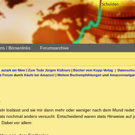
ts / Börsenlinks
Forumsarchive
 autark am Meer
|
Zum Tode Jürgen Küßners
|
Bücher vom Kopp-Verlag |
Datenschut
be Forum
durch
Käufe bei Amazon
! |
Weitere Buchempfehlungen
und
Amazonnavigat
s
skeln loslässt und sie mir dann mehr oder weniger nach dem Mund redet b
hats nochmal anders versucht. Entscheidend waren stets Hinweise auf ju
. Dabei vor allem: