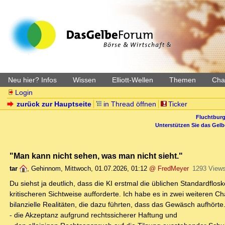
Neu hier? Infos
Wissen
Elliott-Wellen
Themen
Char
Login
zurück zur Hauptseite
in Thread öffnen
Ticker
Fluchtburg
Unterstützen Sie das Gel
"Man kann nicht sehen, was man nicht sieht."
tar
,
Gehinnom
,
Mittwoch, 01.07.2026, 01:12
@ FredMeyer
1293 View
Du siehst ja deutlich, dass die KI erstmal die üblichen Standardflo
kritischeren Sichtweise aufforderte. Ich habe es in zwei weiteren C
bilanzielle Realitäten, die dazu führten, dass das Gewäsch aufhörte
- die Akzeptanz aufgrund rechtssicherer Haftung und