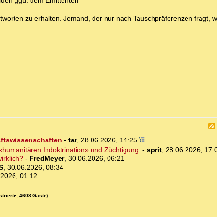
ulden ggü. dem Emittenten
ntworten zu erhalten. Jemand, der nur nach Tauschpräferenzen fragt, w
aftswissenschaften
-
tar
,
28.06.2026, 14:25
r «humanitären Indoktrination» und Züchtigung.
-
sprit
,
28.06.2026, 17:
irklich?
-
FredMeyer
,
30.06.2026, 06:21
S
,
30.06.2026, 08:34
.2026, 01:12
strierte, 4608 Gäste)