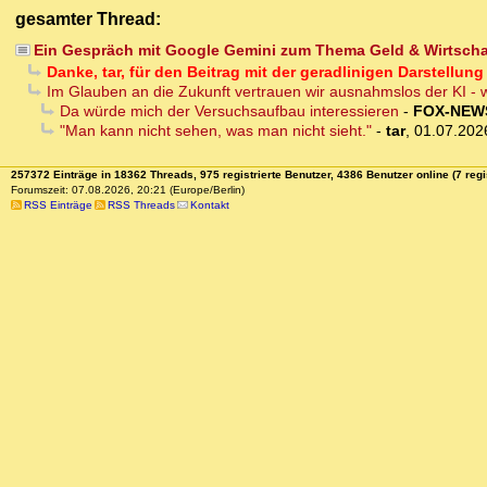
gesamter Thread:
Ein Gespräch mit Google Gemini zum Thema Geld & Wirtsch
Danke, tar, für den Beitrag mit der geradlinigen Darstellu
Im Glauben an die Zukunft vertrauen wir ausnahmslos der KI - w
Da würde mich der Versuchsaufbau interessieren
-
FOX-NEW
"Man kann nicht sehen, was man nicht sieht."
-
tar
,
01.07.202
257372 Einträge in 18362 Threads, 975 registrierte Benutzer, 4386 Benutzer online (7 regi
Forumszeit: 07.08.2026, 20:21 (Europe/Berlin)
RSS Einträge
RSS Threads
Kontakt