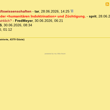
aftswissenschaften
-
tar
,
28.06.2026, 14:25
ng der «humanitären Indoktrination» und Züchtigung.
-
sprit
,
28.06.
irklich?
-
FredMeyer
,
30.06.2026, 06:21
S
,
30.06.2026, 08:34
6, 01:12
strierte, 4379 Gäste)
powered by my little forum