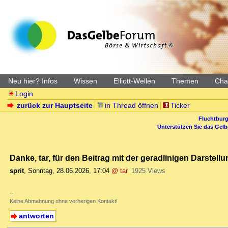
Neu hier? Infos
Wissen
Elliott-Wellen
Themen
Char
Login
zurück zur Hauptseite
in Thread öffnen
Ticker
Fluchtburg
Unterstützen Sie das Gel
Danke, tar, für den Beitrag mit der geradlinigen Darstel
sprit
,
Sonntag, 28.06.2026, 17:04
@ tar
1925 Views
--
Keine Abmahnung ohne vorherigen Kontakt!
antworten