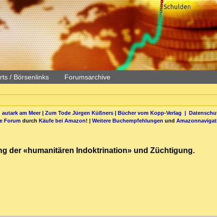
ts / Börsenlinks
Forumsarchive
 autark am Meer
|
Zum Tode Jürgen Küßners
|
Bücher vom Kopp-Verlag |
Datenschut
be Forum
durch
Käufe bei Amazon
! |
Weitere Buchempfehlungen
und
Amazonnavigat
lung der «humanitären Indoktrination» und Züchtigung.