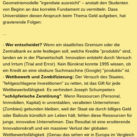
Geometriemodelle "irgendwie ausreicht" – anstatt den Studenten
von Beginn an das korrekte Fundament zu vermitteln. Dass
Universitäten diesen Anspruch beim Thema Geld aufgeben, hat
gravierende Folgen:
...
-
Wer entscheidet?
Wenn ein staatliches Gremium oder die
Zentralbank ex ante festlegen soll, welche Kredite "produktiv" sind,
landen wir in der Planwirtschaft. Innovation entsteht durch Versuch
und Irrtum (Trial and Error). Kein Bürokrat konnte 1995 wissen, ob
ein Kredit an eine obskure Suchmaschine (Google) "produktiv" ist.
-
Wettbewerb und Zombifizierung:
Der Versuch des Staates,
"fehlgeschlagene Investitionen" zu retten, ist das Gift für jede
Wettbewerbsfähigkeit. Es verhindert Joseph Schumpeters
"schöpferische Zerstörung"
. Wenn Ressourcen (Personal,
Immobilien, Kapital) in unrentablen, veralteten Unternehmen
(Zombies) gebunden bleiben, weil der Staat sie durch billiges Geld
oder Bailouts künstlich am Leben hält, fehlen diese Ressourcen für
junge, innovative Unternehmen. Das Resultat ist eine erodierende
Innovationskraft und ein massiver Verlust der globalen
Wettbewerbsfähigkeit. (Genau das sehen wir in Europa im Vergleich