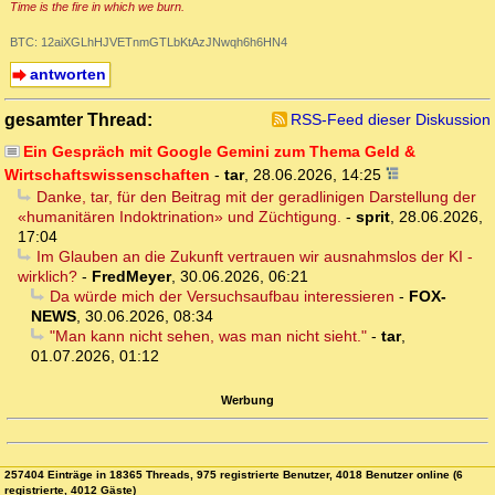
Time is the fire in which we burn.
BTC: 12aiXGLhHJVETnmGTLbKtAzJNwqh6h6HN4
antworten
gesamter Thread:
RSS-Feed dieser Diskussion
Ein Gespräch mit Google Gemini zum Thema Geld &
Wirtschaftswissenschaften
-
tar
,
28.06.2026, 14:25
Danke, tar, für den Beitrag mit der geradlinigen Darstellung der
«humanitären Indoktrination» und Züchtigung.
-
sprit
,
28.06.2026,
17:04
Im Glauben an die Zukunft vertrauen wir ausnahmslos der KI -
wirklich?
-
FredMeyer
,
30.06.2026, 06:21
Da würde mich der Versuchsaufbau interessieren
-
FOX-
NEWS
,
30.06.2026, 08:34
"Man kann nicht sehen, was man nicht sieht."
-
tar
,
01.07.2026, 01:12
Werbung
257404 Einträge in 18365 Threads, 975 registrierte Benutzer, 4018 Benutzer online (6
registrierte, 4012 Gäste)