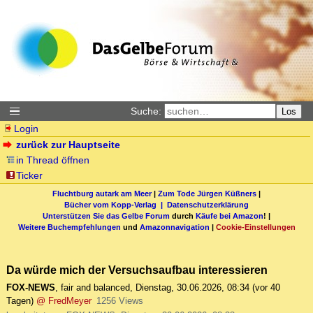
Suche:
Los
Login
zurück zur Hauptseite
in Thread öffnen
Ticker
Fluchtburg autark am Meer
|
Zum Tode Jürgen Küßners
|
Bücher vom Kopp-Verlag |
Datenschutzerklärung
Unterstützen Sie das Gelbe Forum
durch
Käufe bei Amazon
! |
Weitere Buchempfehlungen
und
Amazonnavigation
|
Cookie-Einstellungen
Da würde mich der Versuchsaufbau interessieren
FOX-NEWS
,
fair and balanced
,
Dienstag, 30.06.2026, 08:34
(vor 40
Tagen)
@ FredMeyer
1256 Views