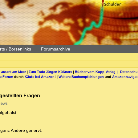
ts / Börsenlinks
Forumsarchive
 autark am Meer
|
Zum Tode Jürgen Küßners
|
Bücher vom Kopp-Verlag |
Datenschut
be Forum
durch
Käufe bei Amazon
! |
Weitere Buchempfehlungen
und
Amazonnavigat
gestellten Fragen
iews
fgehalst.
 ganz Andere genervt.