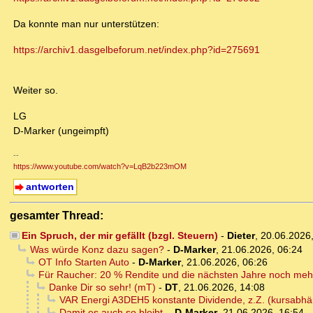
Da konnte man nur unterstützen:
https://archiv1.dasgelbeforum.net/index.php?id=275691
Weiter so.
LG
D-Marker (ungeimpft)
--
https://www.youtube.com/watch?v=LqB2b223mOM
antworten
gesamter Thread:
Ein Spruch, der mir gefällt (bzgl. Steuern)
-
Dieter
,
20.06.2026
Was würde Konz dazu sagen?
-
D-Marker
,
21.06.2026, 06:24
OT Info Starten Auto
-
D-Marker
,
21.06.2026, 06:26
Für Raucher: 20 % Rendite und die nächsten Jahre noch meh
Danke Dir so sehr! (mT)
-
DT
,
21.06.2026, 14:08
VAR Energi A3DEH5 konstante Dividende, z.Z. (kursabh
Damit es auch so bleibt,
-
D-Marker
,
21.06.2026, 16:54