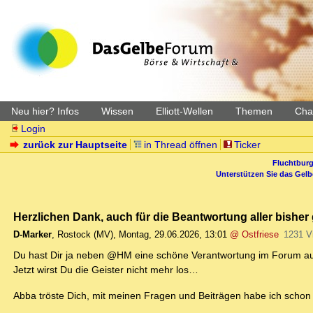
Neu hier? Infos
Wissen
Elliott-Wellen
Themen
Char
Login
zurück zur Hauptseite
in Thread öffnen
Ticker
Fluchtburg
Unterstützen Sie das Gel
Herzlichen Dank, auch für die Beantwortung aller bisher 
D-Marker
,
Rostock (MV)
,
Montag, 29.06.2026, 13:01
@ Ostfriese
1231 V
Du hast Dir ja neben @HM eine schöne Verantwortung im Forum au
Jetzt wirst Du die Geister nicht mehr los…
Abba tröste Dich, mit meinen Fragen und Beiträgen habe ich schon