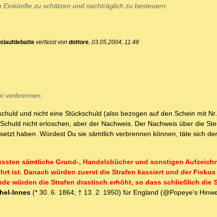
en Einkünfte zu schätzen und nachträglich zu besteuern.
islaufdebatte
verfasst von
dottore
, 03.05.2004, 11:48
rei verbrennen.
schuld und nicht eine Stückschuld (also bezogen auf den Schein mit Nr.
 Schuld nicht erloschen, aber der Nachweis. Der Nachweis über die St
setzt haben. Würdest Du sie sämtlich verbrennen können, täte sich de
müssten sämtliche Grund-, Handelsbücher und sonstigen Aufzeic
hrt ist. Danach würden zuerst die Strafen kassiert und der Fisku
 würden die Strafen drastisch erhöht, so dass schließlich die S
chel-Innes
(* 30. 6. 1864; † 13. 2. 1950) für England (@Popeye's Hinwe