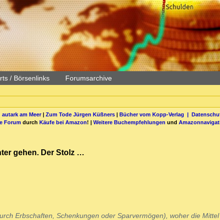
ts / Börsenlinks
Forumsarchive
 autark am Meer
|
Zum Tode Jürgen Küßners
|
Bücher vom Kopp-Verlag |
Datenschut
be Forum
durch
Käufe bei Amazon
! |
Weitere Buchempfehlungen
und
Amazonnavigat
ter gehen. Der Stolz …
. durch Erbschaften, Schenkungen oder Sparvermögen), woher die Mittel