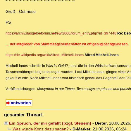
~ ~ ~ ~ ~ ~ ~ ~ ~ ~ ~ ~ ~ ~ ~ ~ ~ ~ ~ ~
Gruß - Ostfriese
PS
https://archiv.dasgelbeforum.net/ewf2000/forum_entry.php?id=397448
Re: Debi
… der Mitglieder von Stammesgesellschaften ist oft genug nachgewiesen.
https://de.wikipedia.org/wiki/Alfred_Mitchell-Innes
Alfred Mitchell-Innes
Mitchell-Innes schreibt in
Was ist Geld?
, dass die in den Wirtschaftswissensch
Tatsachenüberprüfung unterzogen wurden. Laut Mitchell-Innes gingen viele Ver
gekauft wurde. Nach Mitchell-Innes war historisch genau das Gegenteil der Fall 
Veröffentlichungen:
Martyrdom in our Times: Two essays on prisons and punis
antworten
gesamter Thread:
Ein Spruch, der mir gefällt (bzgl. Steuern)
-
Dieter
,
20.06.2026
Was würde Konz dazu sagen?
-
D-Marker
,
21.06.2026, 06:24