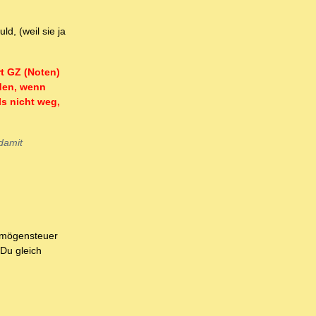
d, (weil sie ja
rt GZ (Noten)
den, wenn
s nicht weg,
damit
ermögensteuer
 Du gleich