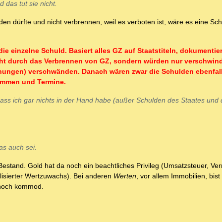
 das tut sie nicht.
dürfte und nicht verbrennen, weil es verboten ist, wäre es eine Schul
die einzelne Schuld. Basiert alles GZ auf Staatstiteln, dokumentie
icht durch das Verbrennen von GZ, sondern würden nur verschwin
chungen) verschwänden. Danach wären zwar die Schulden ebenfall
Summen und Termine.
ass ich gar nichts in der Hand habe (außer Schulden des Staates und 
as auch sei.
estand. Gold hat da noch ein beachtliches Privileg (Umsatzsteuer, V
lisierter Wertzuwachs). Bei anderen
Werten
, vor allem Immobilien, bist
 noch kommod.