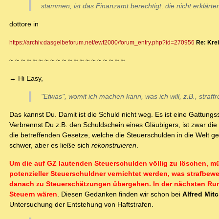
stammen, ist das Finanzamt berechtigt, die nicht erklärt
dottore in
https://archiv.dasgelbeforum.net/ewf2000/forum_entry.php?id=270956
Re: Kre
~ ~ ~ ~ ~ ~ ~ ~ ~ ~ ~ ~ ~ ~ ~ ~ ~ ~ ~ ~
→ Hi Easy,
"Etwas", womit ich machen kann, was ich will, z.B., straff
Das kannst Du. Damit ist die Schuld nicht weg. Es ist eine Gattungs
Verbrennst Du z.B. den Schuldschein eines Gläubigers, ist zwar die
die betreffenden Gesetze, welche die Steuerschulden in die Welt ge
schwer, aber es ließe sich
rekonstruieren
.
Um die auf GZ lautenden Steuerschulden völlig zu löschen, 
potenzieller Steuerschuldner vernichtet werden, was strafbewe
danach zu Steuerschätzungen übergehen. In der nächsten Runde
Steuern wären
. Diesen Gedanken finden wir schon bei
Alfred Mit
Untersuchung der Entstehung von Haftstrafen.