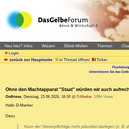
Neu hier? Infos
Wissen
Elliott-Wellen
Themen
Char
Login
zurück zur Hauptseite
in Thread öffnen
Ticker
Fluchtburg
Unterstützen Sie das Gel
Ohne den Machtapparat "Staat" würden wir auch aufrech
Ostfriese
,
Dienstag, 23.06.2026, 16:50
@ D-Marker
1994 Views
Hallo D-Marker
Dazu
Kann der Steuerpflichtige nicht plausibel darlegen (z. B