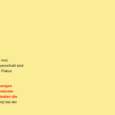
 xxx).
euerschuld sind
r Fiskus
hnungen
s müsste
trafen die
is) bei der