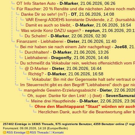
OT Info Starten Auto
-
D-Marker
,
21.06.2026, 06:26
Für Raucher: 20 % Rendite und die nächsten Jahre noch meh
Danke Dir so sehr! (mT)
-
DT
,
21.06.2026, 14:08
VAR Energi A3DEH5 konstante Dividende, z.Z. (kursabh
Damit es auch so bleibt,
-
D-Marker
,
21.06.2026, 16:54
Was würde Konz DAZU sagen?
-
neptun
,
21.06.2026, 20:1
Du Schelm!
-
D-Marker
,
22.06.2026, 02:30
Finanzamt - Liebhaberei
-
Dieter
,
21.06.2026, 11:40
Bei mir haben sie nach einem Jahr nachgefragt
-
Joe68
,
21
Durchhalten!
-
D-Marker
,
21.06.2026, 13:26
Liebhaberei
-
Dragonfly
,
21.06.2026, 14:46
Du schmeißt da Vokabular rein, welches offensichtlich vom
@ D-Marker
-
Dieter
,
21.06.2026, 16:44
Richtig?
-
D-Marker
,
21.06.2026, 16:58
Vokabular: Bin mit der Gegenseite halt sehr vertraut 
Im Steuerrecht gibt es den Begriff "Liebhaberei" doch gar ni
mangelnde Gewinn-Erzielungsabsicht
-
Dieter
,
22.06.2026
Oh, super. Danke für den Link! :-) (kwt)
-
SevenSamurai
Meine drei Hauptfeinde
-
D-Marker
,
22.06.2026, 23:3
Ohne den Machtapparat "Staat" würden wir auch 
Herzlichen Dank, auch für die Beantwortung aller b
257402 Einträge in 18365 Threads, 975 registrierte Benutzer, 4359 Benutzer online (7 regi
Forumszeit: 09.08.2026, 14:18 (Europe/Berlin)
RSS Einträge
RSS Threads
Kontakt