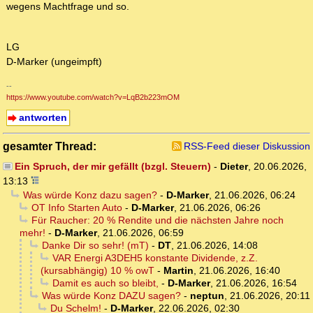
wegens Machtfrage und so.
LG
D-Marker (ungeimpft)
--
https://www.youtube.com/watch?v=LqB2b223mOM
antworten
gesamter Thread:
RSS-Feed dieser Diskussion
Ein Spruch, der mir gefällt (bzgl. Steuern)
-
Dieter
,
20.06.2026,
13:13
Was würde Konz dazu sagen?
-
D-Marker
,
21.06.2026, 06:24
OT Info Starten Auto
-
D-Marker
,
21.06.2026, 06:26
Für Raucher: 20 % Rendite und die nächsten Jahre noch
mehr!
-
D-Marker
,
21.06.2026, 06:59
Danke Dir so sehr! (mT)
-
DT
,
21.06.2026, 14:08
VAR Energi A3DEH5 konstante Dividende, z.Z.
(kursabhängig) 10 % owT
-
Martin
,
21.06.2026, 16:40
Damit es auch so bleibt,
-
D-Marker
,
21.06.2026, 16:54
Was würde Konz DAZU sagen?
-
neptun
,
21.06.2026, 20:11
Du Schelm!
-
D-Marker
,
22.06.2026, 02:30