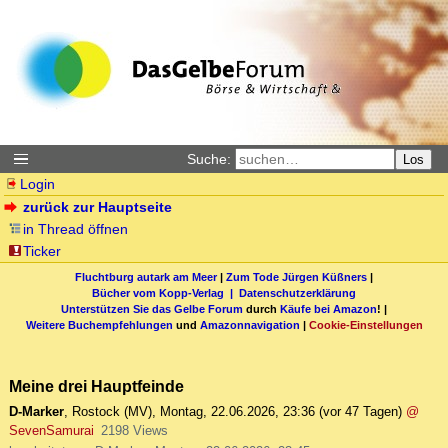
Suche:
Los
Login
zurück zur Hauptseite
in Thread öffnen
Ticker
Fluchtburg autark am Meer
|
Zum Tode Jürgen Küßners
|
Bücher vom Kopp-Verlag |
Datenschutzerklärung
Unterstützen Sie das Gelbe Forum
durch
Käufe bei Amazon
! |
Weitere Buchempfehlungen
und
Amazonnavigation
|
Cookie-Einstellungen
Meine drei Hauptfeinde
D-Marker
,
Rostock (MV)
,
Montag, 22.06.2026, 23:36
(vor 47 Tagen)
@
SevenSamurai
2198 Views