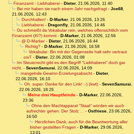
Finanzamt - Liebhaberei
-
Dieter
,
21.06.2026, 11:40
Bei mir haben sie nach einem Jahr nachgefragt
-
Joe68
,
21.06.2026, 12:43
Durchhalten!
-
D-Marker
,
21.06.2026, 13:26
Liebhaberei
-
Dragonfly
,
21.06.2026, 14:46
Du schmeißt da Vokabular rein, welches offensichtlich vom
Finanzamt (KI?) kommt
-
D-Marker
,
21.06.2026, 12:56
@ D-Marker
-
Dieter
,
21.06.2026, 16:44
Richtig?
-
D-Marker
,
21.06.2026, 16:58
Vokabular: Bin mit der Gegenseite halt sehr vertraut
owT
-
Dieter
,
22.06.2026, 01:08
Im Steuerrecht gibt es den Begriff "Liebhaberei" doch gar
nicht.
-
SevenSamurai
,
22.06.2026, 14:09
mangelnde Gewinn-Erzielungsabsicht
-
Dieter
,
22.06.2026, 16:10
Oh, super. Danke für den Link! :-) (kwt)
-
SevenSamurai
,
22.06.2026, 18:25
Meine drei Hauptfeinde
-
D-Marker
,
22.06.2026,
23:36
Ohne den Machtapparat "Staat" würden wir auch
aufrechter gehen. Der Stolz …
-
Ostfriese
,
23.06.2026,
16:50
Herzlichen Dank, auch für die Beantwortung aller
bisher gestellten Fragen
-
D-Marker
,
29.06.2026,
13:01