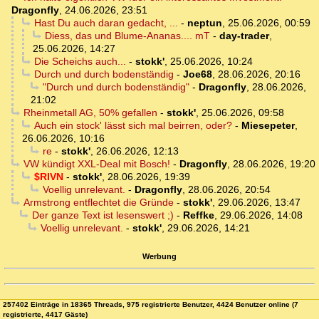
Dragonfly
,
24.06.2026, 23:51
Hast Du auch daran gedacht, ...
-
neptun
,
25.06.2026, 00:59
Diess, das und Blume-Ananas.... mT
-
day-trader
,
25.06.2026, 14:27
Die Scheichs auch...
-
stokk'
,
25.06.2026, 10:24
Durch und durch bodenständig
-
Joe68
,
28.06.2026, 20:16
"Durch und durch bodenständig"
-
Dragonfly
,
28.06.2026,
21:02
Rheinmetall AG, 50% gefallen
-
stokk'
,
25.06.2026, 09:58
Auch ein stock' lässt sich mal beirren, oder?
-
Miesepeter
,
26.06.2026, 10:16
re
-
stokk'
,
26.06.2026, 12:13
VW kündigt XXL-Deal mit Bosch!
-
Dragonfly
,
28.06.2026, 19:20
$RIVN
-
stokk'
,
28.06.2026, 19:39
Voellig unrelevant.
-
Dragonfly
,
28.06.2026, 20:54
Armstrong entflechtet die Gründe
-
stokk'
,
29.06.2026, 13:47
Der ganze Text ist lesenswert ;)
-
Reffke
,
29.06.2026, 14:08
Voellig unrelevant.
-
stokk'
,
29.06.2026, 14:21
Werbung
257402 Einträge in 18365 Threads, 975 registrierte Benutzer, 4424 Benutzer online (7
registrierte, 4417 Gäste)