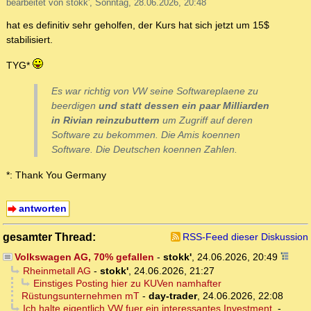
bearbeitet von stokk', Sonntag, 28.06.2026, 20:48
hat es definitiv sehr geholfen, der Kurs hat sich jetzt um 15$
stabilisiert.
TYG*
Es war richtig von VW seine Softwareplaene zu
beerdigen
und statt dessen ein paar Milliarden
in Rivian reinzubuttern
um Zugriff auf deren
Software zu bekommen. Die Amis koennen
Software. Die Deutschen koennen Zahlen.
*: Thank You Germany
antworten
gesamter Thread:
RSS-Feed dieser Diskussion
Volkswagen AG, 70% gefallen
-
stokk'
,
24.06.2026, 20:49
Rheinmetall AG
-
stokk'
,
24.06.2026, 21:27
Einstiges Posting hier zu KUVen namhafter
Rüstungsunternehmen mT
-
day-trader
,
24.06.2026, 22:08
Ich halte eigentlich VW fuer ein interessantes Investment.
-