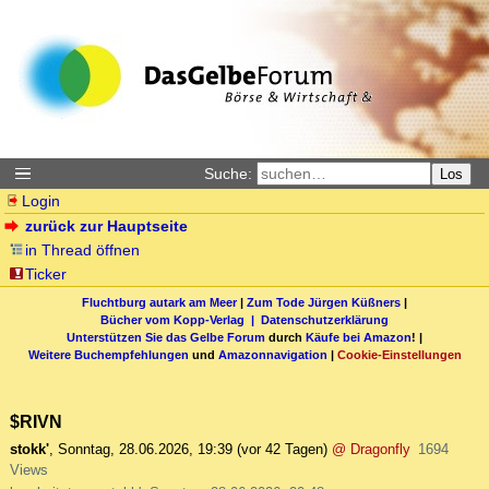
Suche:
Los
Login
zurück zur Hauptseite
in Thread öffnen
Ticker
Fluchtburg autark am Meer
|
Zum Tode Jürgen Küßners
|
Bücher vom Kopp-Verlag |
Datenschutzerklärung
Unterstützen Sie das Gelbe Forum
durch
Käufe bei Amazon
! |
Weitere Buchempfehlungen
und
Amazonnavigation
|
Cookie-Einstellungen
$RIVN
stokk'
,
Sonntag, 28.06.2026, 19:39
(vor 42 Tagen)
@ Dragonfly
1694
Views