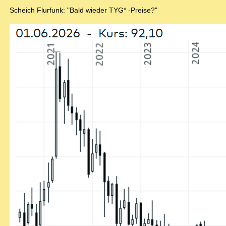
Scheich Flurfunk: "Bald wieder TYG* -Preise?"