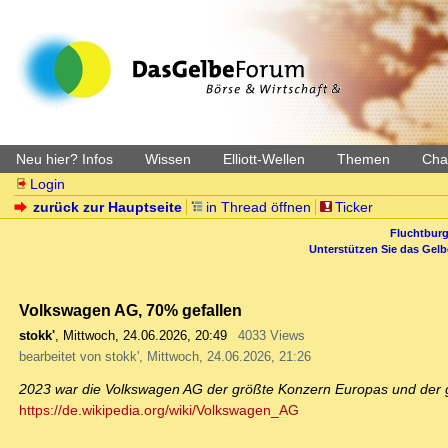
Neu hier? Infos
Wissen
Elliott-Wellen
Themen
Char
Login
zurück zur Hauptseite
in Thread öffnen
Ticker
Fluchtburg
Unterstützen Sie das Gel
Volkswagen AG, 70% gefallen
stokk'
,
Mittwoch, 24.06.2026, 20:49
4033 Views
bearbeitet von stokk', Mittwoch, 24.06.2026, 21:26
2023 war die Volkswagen AG der größte Konzern Europas und der g
https://de.wikipedia.org/wiki/Volkswagen_AG