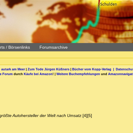
ts / Börsenlinks
Forumsarchive
 autark am Meer
|
Zum Tode Jürgen Küßners
|
Bücher vom Kopp-Verlag |
Datenschut
be Forum
durch
Käufe bei Amazon
! |
Weitere Buchempfehlungen
und
Amazonnavigat
rößte Autohersteller der Welt nach Umsatz
.[4][5]