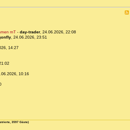
ehmen mT
-
day-trader
,
24.06.2026, 22:08
gonfly
,
24.06.2026, 23:51
026, 14:27
21:02
.06.2026, 10:16
0
strierte, 3597 Gäste)