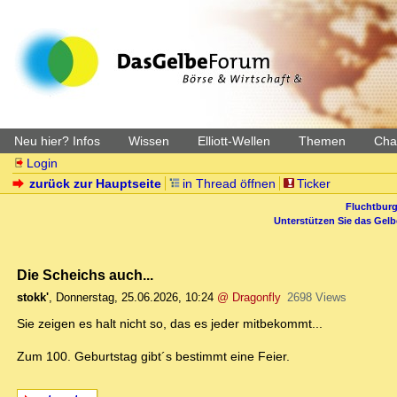
Neu hier? Infos
Wissen
Elliott-Wellen
Themen
Char
Login
zurück zur Hauptseite
in Thread öffnen
Ticker
Fluchtburg
Unterstützen Sie das Gel
Die Scheichs auch...
stokk'
,
Donnerstag, 25.06.2026, 10:24
@ Dragonfly
2698 Views
Sie zeigen es halt nicht so, das es jeder mitbekommt...
Zum 100. Geburtstag gibt´s bestimmt eine Feier.