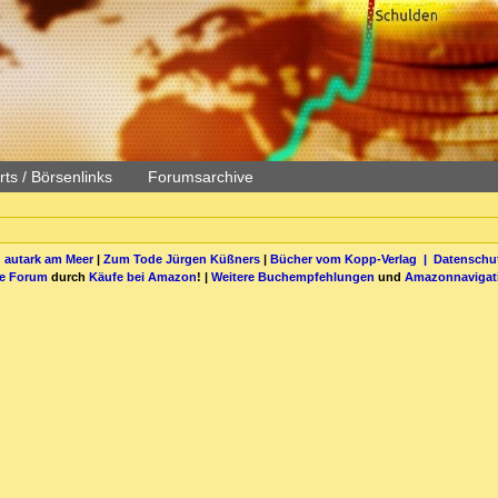
ts / Börsenlinks
Forumsarchive
 autark am Meer
|
Zum Tode Jürgen Küßners
|
Bücher vom Kopp-Verlag |
Datenschut
be Forum
durch
Käufe bei Amazon
! |
Weitere Buchempfehlungen
und
Amazonnavigat