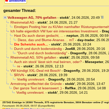
antworten
gesamter Thread:
Volkswagen AG, 70% gefallen
-
stokk'
,
24.06.2026, 20:49
Rheinmetall AG
-
stokk'
,
24.06.2026, 21:27
Einstiges Posting hier zu KUVen namhafter Rüstungsuntern
Ich halte eigentlich VW fuer ein interessantes Investment.
-
Dra
Hast Du auch daran gedacht, ...
-
neptun
,
25.06.2026, 00:59
Diess, das und Blume-Ananas.... mT
-
day-trader
,
25.06.2
Die Scheichs auch...
-
stokk'
,
25.06.2026, 10:24
Durch und durch bodenständig
-
Joe68
,
28.06.2026, 20:16
"Durch und durch bodenständig"
-
Dragonfly
,
28.06.2026, 
Rheinmetall AG, 50% gefallen
-
stokk'
,
25.06.2026, 09:58
Auch ein stock' lässt sich mal beirren, oder?
-
Miesepeter
,
26
re
-
stokk'
,
26.06.2026, 12:13
VW kündigt XXL-Deal mit Bosch!
-
Dragonfly
,
28.06.2026, 19:2
$RIVN
-
stokk'
,
28.06.2026, 19:39
Voellig unrelevant.
-
Dragonfly
,
28.06.2026, 20:54
Armstrong entflechtet die Gründe
-
stokk'
,
29.06.2026, 13:47
Der ganze Text ist lesenswert ;)
-
Reffke
,
29.06.2026, 14:08
Voellig unrelevant.
-
stokk'
,
29.06.2026, 14:21
257342 Einträge in 18360 Threads, 975 registrierte Benutzer, 3604 Benutzer online (7 regi
Forumszeit: 06.08.2026, 09:57 (Europe/Berlin)