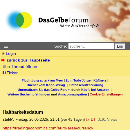
Suche:
Los
Login
zurück zur Hauptseite
in Thread öffnen
Ticker
Fluchtburg autark am Meer
|
Zum Tode Jürgen Küßners
|
Bücher vom Kopp-Verlag |
Datenschutzerklärung
Unterstützen Sie das Gelbe Forum
durch
Käufe bei Amazon
! |
Weitere Buchempfehlungen
und
Amazonnavigation
|
Cookie-Einstellungen
Haltbarkeitsdatum
stokk'
,
Freitag, 26.06.2026, 21:51
(vor 43 Tagen)
@ DT
3191 Views
https://tradingeconomics.com/euro-area/currency