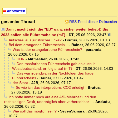
antworten
gesamter Thread:
RSS-Feed dieser Diskussion
Damit macht sich die "EU" ganz sicher weiter beliebt: Bis
2033 sollen alle Führerscheine (mT)
-
DT
,
25.06.2026, 23:47
Aufschrei aus juristischer Ecke?
-
Brutus
,
26.06.2026, 01:13
Bei dem orangenen Führerschein ..
-
Rainer
,
26.06.2026, 02:27
Was ist der orangefarbene Führerschein?
-
paranoia
,
26.06.2026, 07:15
DDR
-
Mitmacher
,
26.06.2026, 07:43
Den rosafarbenen Führerschein gab es auch in
Westdeutschland, er folgte auf (mT)
-
DT
,
26.06.2026, 14:03
Das war irgendwann der Nachfolger des frauen
Führerscheins
-
Rainer
,
27.06.2026, 01:47
der Staat
-
JJB
,
26.06.2026, 07:17
So wie ich das interpretiere, CO2 erledigt
-
Brutus
,
27.06.2026, 13:19
Ich hoffe immer noch auf eine AfD-Mehrheit und den
rechtzeitigen Dexit, unerträglich aber vorhersehbar...
-
Andudu
,
26.06.2026, 08:32
Wie soll das möglich sein?
-
SevenSamurai
,
26.06.2026,
10:57