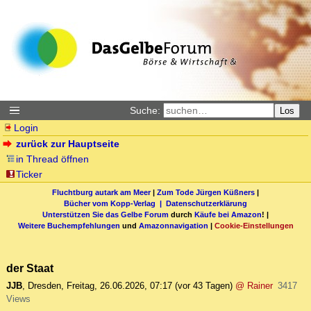
Suche:
Los
Login
zurück zur Hauptseite
in Thread öffnen
Ticker
Fluchtburg autark am Meer
|
Zum Tode Jürgen Küßners
|
Bücher vom Kopp-Verlag |
Datenschutzerklärung
Unterstützen Sie das Gelbe Forum
durch
Käufe bei Amazon
! |
Weitere Buchempfehlungen
und
Amazonnavigation
|
Cookie-Einstellungen
der Staat
JJB
,
Dresden
,
Freitag, 26.06.2026, 07:17
(vor 43 Tagen)
@ Rainer
3417
Views