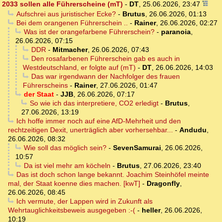
2033 sollen alle Führerscheine (mT)
-
DT
,
25.06.2026, 23:47
Aufschrei aus juristischer Ecke?
-
Brutus
,
26.06.2026, 01:13
Bei dem orangenen Führerschein ..
-
Rainer
,
26.06.2026, 02:27
Was ist der orangefarbene Führerschein?
-
paranoia
,
26.06.2026, 07:15
DDR
-
Mitmacher
,
26.06.2026, 07:43
Den rosafarbenen Führerschein gab es auch in
Westdeutschland, er folgte auf (mT)
-
DT
,
26.06.2026, 14:03
Das war irgendwann der Nachfolger des frauen
Führerscheins
-
Rainer
,
27.06.2026, 01:47
der Staat
-
JJB
,
26.06.2026, 07:17
So wie ich das interpretiere, CO2 erledigt
-
Brutus
,
27.06.2026, 13:19
Ich hoffe immer noch auf eine AfD-Mehrheit und den
rechtzeitigen Dexit, unerträglich aber vorhersehbar...
-
Andudu
,
26.06.2026, 08:32
Wie soll das möglich sein?
-
SevenSamurai
,
26.06.2026,
10:57
Da ist viel mehr am köcheln
-
Brutus
,
27.06.2026, 23:40
Das ist doch schon lange bekannt. Joachim Steinhöfel meinte
mal, der Staat koenne dies machen. [kwT]
-
Dragonfly
,
26.06.2026, 08:45
Ich vermute, der Lappen wird in Zukunft als
Wehrtauglichkeitsbeweis ausgegeben :-(
-
heller
,
26.06.2026,
10:19