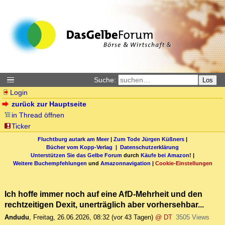
Suche:
Los
Login
zurück zur Hauptseite
in Thread öffnen
Ticker
Fluchtburg autark am Meer
|
Zum Tode Jürgen Küßners
|
Bücher vom Kopp-Verlag |
Datenschutzerklärung
Unterstützen Sie das Gelbe Forum
durch
Käufe bei Amazon
! |
Weitere Buchempfehlungen
und
Amazonnavigation
|
Cookie-Einstellungen
Ich hoffe immer noch auf eine AfD-Mehrheit und den
rechtzeitigen Dexit, unerträglich aber vorhersehbar...
Andudu
,
Freitag, 26.06.2026, 08:32
(vor 43 Tagen)
@ DT
3505 Views