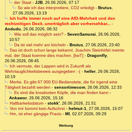
der Staat
-
JJB
,
26.06.2026, 07:17
So wie ich das interpretiere, CO2 erledigt
-
Brutus
,
27.06.2026, 13:19
Ich hoffe immer noch auf eine AfD-Mehrheit und den
rechtzeitigen Dexit, unerträglich aber vorhersehbar...
-
Andudu
,
26.06.2026, 08:32
Wie soll das möglich sein?
-
SevenSamurai
,
26.06.2026,
10:57
Da ist viel mehr am köcheln
-
Brutus
,
27.06.2026, 23:40
Das ist doch schon lange bekannt. Joachim Steinhöfel meinte
mal, der Staat koenne dies machen. [kwT]
-
Dragonfly
,
26.06.2026, 08:45
Ich vermute, der Lappen wird in Zukunft als
Wehrtauglichkeitsbeweis ausgegeben :-(
-
heller
,
26.06.2026,
10:19
Merke. Es gibt 67 000 EU-Bedienstete, die für irgend eine
Tätigkeit bezahlt werden
-
sensortimecom
,
26.06.2026, 12:33
Es sind die kreativsten Köpfe, die man finden kann
-
Ankawor
,
26.06.2026, 15:16
Haltbarkeitsdatum
-
stokk'
,
26.06.2026, 21:51
Von mir kommt kein Aufschrei
-
helmut-1
,
27.06.2026, 15:07
Hm, ist eher gängige Praxis
-
MI
,
02.07.2026, 09:29
Werbung