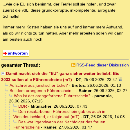
...wie die EU sich benimmt, der Teufel soll sie holen, und zwar
zuerst die vdL, diese grundkorrupte, inkompetente, arrogante
Schnalle!
Immer mehr Kosten halsen sie uns auf und immer mehr Aufwand,
als ob wir nichts zu tun hätten. Aber mehr arbeiten sollen wir dann
am besten auch noch!
antworten
gesamter Thread:
RSS-Feed dieser Diskussion
Damit macht sich die "EU" ganz sicher weiter beliebt: Bis
2033 sollen alle Führerscheine (mT)
-
DT
,
25.06.2026, 23:47
Aufschrei aus juristischer Ecke?
-
Brutus
,
26.06.2026, 01:13
Bei dem orangenen Führerschein ..
-
Rainer
,
26.06.2026, 02:27
Was ist der orangefarbene Führerschein?
-
paranoia
,
26.06.2026, 07:15
DDR
-
Mitmacher
,
26.06.2026, 07:43
Den rosafarbenen Führerschein gab es auch in
Westdeutschland, er folgte auf (mT)
-
DT
,
26.06.2026, 14:03
Das war irgendwann der Nachfolger des frauen
Führerscheins
-
Rainer
,
27.06.2026, 01:47