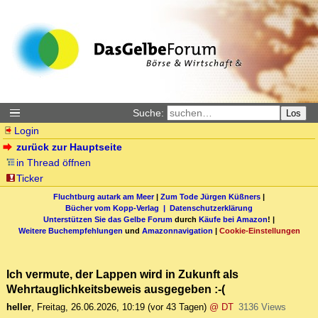
Suche:
Los
Login
zurück zur Hauptseite
in Thread öffnen
Ticker
Fluchtburg autark am Meer
|
Zum Tode Jürgen Küßners
|
Bücher vom Kopp-Verlag |
Datenschutzerklärung
Unterstützen Sie das Gelbe Forum
durch
Käufe bei Amazon
! |
Weitere Buchempfehlungen
und
Amazonnavigation
|
Cookie-Einstellungen
Ich vermute, der Lappen wird in Zukunft als
Wehrtauglichkeitsbeweis ausgegeben :-(
heller
,
Freitag, 26.06.2026, 10:19
(vor 43 Tagen)
@ DT
3136 Views