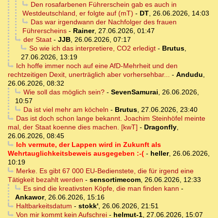
Den rosafarbenen Führerschein gab es auch in
Westdeutschland, er folgte auf (mT)
-
DT
,
26.06.2026, 14:03
Das war irgendwann der Nachfolger des frauen
Führerscheins
-
Rainer
,
27.06.2026, 01:47
der Staat
-
JJB
,
26.06.2026, 07:17
So wie ich das interpretiere, CO2 erledigt
-
Brutus
,
27.06.2026, 13:19
Ich hoffe immer noch auf eine AfD-Mehrheit und den
rechtzeitigen Dexit, unerträglich aber vorhersehbar...
-
Andudu
,
26.06.2026, 08:32
Wie soll das möglich sein?
-
SevenSamurai
,
26.06.2026,
10:57
Da ist viel mehr am köcheln
-
Brutus
,
27.06.2026, 23:40
Das ist doch schon lange bekannt. Joachim Steinhöfel meinte
mal, der Staat koenne dies machen. [kwT]
-
Dragonfly
,
26.06.2026, 08:45
Ich vermute, der Lappen wird in Zukunft als
Wehrtauglichkeitsbeweis ausgegeben :-(
-
heller
,
26.06.2026,
10:19
Merke. Es gibt 67 000 EU-Bedienstete, die für irgend eine
Tätigkeit bezahlt werden
-
sensortimecom
,
26.06.2026, 12:33
Es sind die kreativsten Köpfe, die man finden kann
-
Ankawor
,
26.06.2026, 15:16
Haltbarkeitsdatum
-
stokk'
,
26.06.2026, 21:51
Von mir kommt kein Aufschrei
-
helmut-1
,
27.06.2026, 15:07