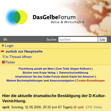
Suche:
Los
Login
zurück zur Hauptseite
in Thread öffnen
Ticker
Fluchtburg autark am Meer
|
Zum Tode Jürgen Küßners
|
Bücher vom Kopp-Verlag |
Datenschutzerklärung
Unterstützen Sie das Gelbe Forum
durch
Käufe bei Amazon
! |
Weitere Buchempfehlungen
und
Amazonnavigation
|
Cookie-Einstellungen
Hier die aktuelle dramatische Bestätigung der D-Kultur-
Vernichtung.
sprit
,
Sonntag, 31.05.2026, 20:15
(vor 67 Tagen)
@ sprit
1701 Views