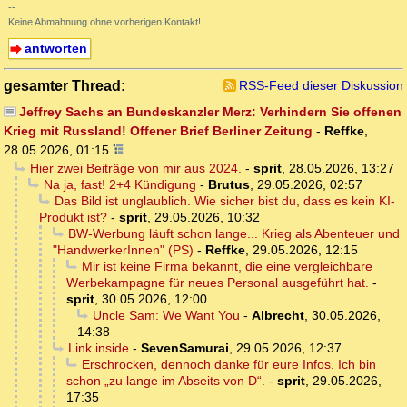
--
Keine Abmahnung ohne vorherigen Kontakt!
antworten
gesamter Thread:
RSS-Feed dieser Diskussion
Jeffrey Sachs an Bundeskanzler Merz: Verhindern Sie offenen
Krieg mit Russland! Offener Brief Berliner Zeitung
-
Reffke
,
28.05.2026, 01:15
Hier zwei Beiträge von mir aus 2024.
-
sprit
,
28.05.2026, 13:27
Na ja, fast! 2+4 Kündigung
-
Brutus
,
29.05.2026, 02:57
Das Bild ist unglaublich. Wie sicher bist du, dass es kein KI-
Produkt ist?
-
sprit
,
29.05.2026, 10:32
BW-Werbung läuft schon lange... Krieg als Abenteuer und
"HandwerkerInnen" (PS)
-
Reffke
,
29.05.2026, 12:15
Mir ist keine Firma bekannt, die eine vergleichbare
Werbekampagne für neues Personal ausgeführt hat.
-
sprit
,
30.05.2026, 12:00
Uncle Sam: We Want You
-
Albrecht
,
30.05.2026,
14:38
Link inside
-
SevenSamurai
,
29.05.2026, 12:37
Erschrocken, dennoch danke für eure Infos. Ich bin
schon „zu lange im Abseits von D“.
-
sprit
,
29.05.2026,
17:35