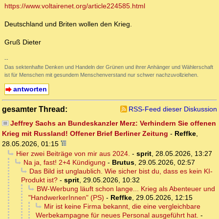
https://www.voltairenet.org/article224585.html
Deutschland und Briten wollen den Krieg.
Gruß Dieter
--
Das sektenhafte Denken und Handeln der Grünen und ihrer Anhänger und Wählerschaft
ist für Menschen mit gesundem Menschenverstand nur schwer nachzuvollziehen.
antworten
gesamter Thread:
RSS-Feed dieser Diskussion
Jeffrey Sachs an Bundeskanzler Merz: Verhindern Sie offenen
Krieg mit Russland! Offener Brief Berliner Zeitung
-
Reffke
,
28.05.2026, 01:15
Hier zwei Beiträge von mir aus 2024.
-
sprit
,
28.05.2026, 13:27
Na ja, fast! 2+4 Kündigung
-
Brutus
,
29.05.2026, 02:57
Das Bild ist unglaublich. Wie sicher bist du, dass es kein KI-
Produkt ist?
-
sprit
,
29.05.2026, 10:32
BW-Werbung läuft schon lange... Krieg als Abenteuer und
"HandwerkerInnen" (PS)
-
Reffke
,
29.05.2026, 12:15
Mir ist keine Firma bekannt, die eine vergleichbare
Werbekampagne für neues Personal ausgeführt hat.
-