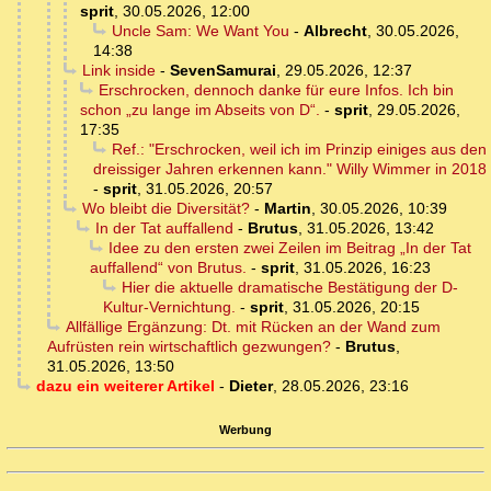
sprit
,
30.05.2026, 12:00
Uncle Sam: We Want You
-
Albrecht
,
30.05.2026,
14:38
Link inside
-
SevenSamurai
,
29.05.2026, 12:37
Erschrocken, dennoch danke für eure Infos. Ich bin
schon „zu lange im Abseits von D“.
-
sprit
,
29.05.2026,
17:35
Ref.: "Erschrocken, weil ich im Prinzip einiges aus den
dreissiger Jahren erkennen kann." Willy Wimmer in 2018
-
sprit
,
31.05.2026, 20:57
Wo bleibt die Diversität?
-
Martin
,
30.05.2026, 10:39
In der Tat auffallend
-
Brutus
,
31.05.2026, 13:42
Idee zu den ersten zwei Zeilen im Beitrag „In der Tat
auffallend“ von Brutus.
-
sprit
,
31.05.2026, 16:23
Hier die aktuelle dramatische Bestätigung der D-
Kultur-Vernichtung.
-
sprit
,
31.05.2026, 20:15
Allfällige Ergänzung: Dt. mit Rücken an der Wand zum
Aufrüsten rein wirtschaftlich gezwungen?
-
Brutus
,
31.05.2026, 13:50
dazu ein weiterer Artikel
-
Dieter
,
28.05.2026, 23:16
Werbung