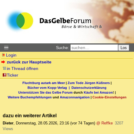
Suche:
Los
Login
zurück zur Hauptseite
in Thread öffnen
Ticker
Fluchtburg autark am Meer
|
Zum Tode Jürgen Küßners
|
Bücher vom Kopp-Verlag |
Datenschutzerklärung
Unterstützen Sie das Gelbe Forum
durch
Käufe bei Amazon
! |
Weitere Buchempfehlungen
und
Amazonnavigation
|
Cookie-Einstellungen
dazu ein weiterer Artikel
Dieter
,
Donnerstag, 28.05.2026, 23:16
(vor 74 Tagen)
@ Reffke
3207
Views