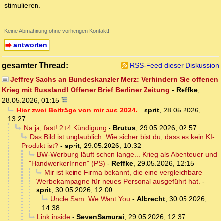
stimulieren.
--
Keine Abmahnung ohne vorherigen Kontakt!
antworten
gesamter Thread:
RSS-Feed dieser Diskussion
Jeffrey Sachs an Bundeskanzler Merz: Verhindern Sie offenen
Krieg mit Russland! Offener Brief Berliner Zeitung
-
Reffke
,
28.05.2026, 01:15
Hier zwei Beiträge von mir aus 2024.
-
sprit
,
28.05.2026,
13:27
Na ja, fast! 2+4 Kündigung
-
Brutus
,
29.05.2026, 02:57
Das Bild ist unglaublich. Wie sicher bist du, dass es kein KI-
Produkt ist?
-
sprit
,
29.05.2026, 10:32
BW-Werbung läuft schon lange... Krieg als Abenteuer und
"HandwerkerInnen" (PS)
-
Reffke
,
29.05.2026, 12:15
Mir ist keine Firma bekannt, die eine vergleichbare
Werbekampagne für neues Personal ausgeführt hat.
-
sprit
,
30.05.2026, 12:00
Uncle Sam: We Want You
-
Albrecht
,
30.05.2026,
14:38
Link inside
-
SevenSamurai
,
29.05.2026, 12:37