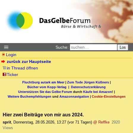
Suche:
Los
Login
zurück zur Hauptseite
in Thread öffnen
Ticker
Fluchtburg autark am Meer
|
Zum Tode Jürgen Küßners
|
Bücher vom Kopp-Verlag |
Datenschutzerklärung
Unterstützen Sie das Gelbe Forum
durch
Käufe bei Amazon
! |
Weitere Buchempfehlungen
und
Amazonnavigation
|
Cookie-Einstellungen
Hier zwei Beiträge von mir aus 2024.
sprit
,
Donnerstag, 28.05.2026, 13:27
(vor 71 Tagen)
@ Reffke
2920
Views