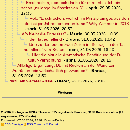
Erschrocken, dennoch danke für eure Infos. Ich bin
schon „zu lange im Abseits von D“.
-
sprit
,
29.05.2026,
17:35
Ref.: "Erschrocken, weil ich im Prinzip einiges aus den
dreissiger Jahren erkennen kann." Willy Wimmer in 2018
-
sprit
,
31.05.2026, 20:57
Wo bleibt die Diversität?
-
Martin
,
30.05.2026, 10:39
In der Tat auffallend
-
Brutus
,
31.05.2026, 13:42
Idee zu den ersten zwei Zeilen im Beitrag „In der Tat
auffallend“ von Brutus.
-
sprit
,
31.05.2026, 16:23
Hier die aktuelle dramatische Bestätigung der D-
Kultur-Vernichtung.
-
sprit
,
31.05.2026, 20:15
Allfällige Ergänzung: Dt. mit Rücken an der Wand zum
Aufrüsten rein wirtschaftlich gezwungen?
-
Brutus
,
31.05.2026, 13:50
dazu ein weiterer Artikel
-
Dieter
,
28.05.2026, 23:16
Werbung
257362 Einträge in 18362 Threads, 975 registrierte Benutzer, 3268 Benutzer online (13
registrierte, 3255 Gäste)
Forumszeit: 07.08.2026, 12:02 (Europe/Berlin)
RSS Einträge
RSS Threads
Kontakt