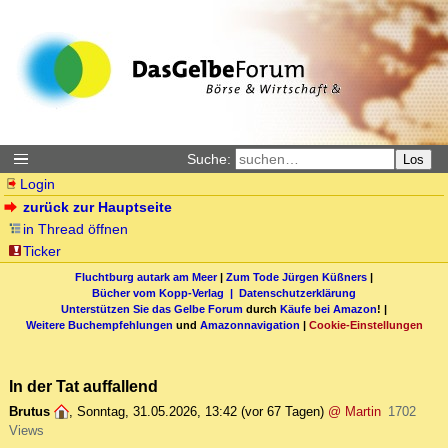
Suche:
Los
Login
zurück zur Hauptseite
in Thread öffnen
Ticker
Fluchtburg autark am Meer
|
Zum Tode Jürgen Küßners
|
Bücher vom Kopp-Verlag |
Datenschutzerklärung
Unterstützen Sie das Gelbe Forum
durch
Käufe bei Amazon
! |
Weitere Buchempfehlungen
und
Amazonnavigation
|
Cookie-Einstellungen
In der Tat auffallend
Brutus
,
Sonntag, 31.05.2026, 13:42
(vor 67 Tagen)
@ Martin
1702
Views