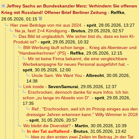
Jeffrey Sachs an Bundeskanzler Merz: Verhindern Sie offenen
Krieg mit Russland! Offener Brief Berliner Zeitung
-
Reffke
,
28.05.2026, 01:15
Hier zwei Beiträge von mir aus 2024.
-
sprit
,
28.05.2026, 13:27
Na ja, fast! 2+4 Kündigung
-
Brutus
,
29.05.2026, 02:57
Das Bild ist unglaublich. Wie sicher bist du, dass es kein KI-
Produkt ist?
-
sprit
,
29.05.2026, 10:32
BW-Werbung läuft schon lange... Krieg als Abenteuer und
"HandwerkerInnen" (PS)
-
Reffke
,
29.05.2026, 12:15
Mir ist keine Firma bekannt, die eine vergleichbare
Werbekampagne für neues Personal ausgeführt hat.
-
sprit
,
30.05.2026, 12:00
Uncle Sam: We Want You
-
Albrecht
,
30.05.2026,
14:38
Link inside
-
SevenSamurai
,
29.05.2026, 12:37
Erschrocken, dennoch danke für eure Infos. Ich bin
schon „zu lange im Abseits von D“.
-
sprit
,
29.05.2026,
17:35
Ref.: "Erschrocken, weil ich im Prinzip einiges aus den
dreissiger Jahren erkennen kann." Willy Wimmer in 2018
-
sprit
,
31.05.2026, 20:57
Wo bleibt die Diversität?
-
Martin
,
30.05.2026, 10:39
In der Tat auffallend
-
Brutus
,
31.05.2026, 13:42
Idee zu den ersten zwei Zeilen im Beitrag „In der Tat