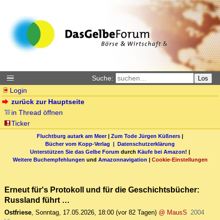
Suche:
Los
Login
zurück zur Hauptseite
in Thread öffnen
Ticker
Fluchtburg autark am Meer
|
Zum Tode Jürgen Küßners
|
Bücher vom Kopp-Verlag |
Datenschutzerklärung
Unterstützen Sie das Gelbe Forum
durch
Käufe bei Amazon
! |
Weitere Buchempfehlungen
und
Amazonnavigation
|
Cookie-Einstellungen
Erneut für's Protokoll und für die Geschichtsbücher:
Russland führt …
Ostfriese
,
Sonntag, 17.05.2026, 18:00
(vor 82 Tagen)
@ MausS
2004