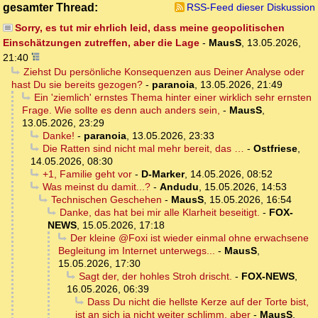
gesamter Thread:
RSS-Feed dieser Diskussion
Sorry, es tut mir ehrlich leid, dass meine geopolitischen
Einschätzungen zutreffen, aber die Lage
-
MausS
,
13.05.2026,
21:40
Ziehst Du persönliche Konsequenzen aus Deiner Analyse oder
hast Du sie bereits gezogen?
-
paranoia
,
13.05.2026, 21:49
Ein 'ziemlich' ernstes Thema hinter einer wirklich sehr ernsten
Frage. Wie sollte es denn auch anders sein,
-
MausS
,
13.05.2026, 23:29
Danke!
-
paranoia
,
13.05.2026, 23:33
Die Ratten sind nicht mal mehr bereit, das …
-
Ostfriese
,
14.05.2026, 08:30
+1, Familie geht vor
-
D-Marker
,
14.05.2026, 08:52
Was meinst du damit...?
-
Andudu
,
15.05.2026, 14:53
Technischen Geschehen
-
MausS
,
15.05.2026, 16:54
Danke, das hat bei mir alle Klarheit beseitigt.
-
FOX-
NEWS
,
15.05.2026, 17:18
Der kleine @Foxi ist wieder einmal ohne erwachsene
Begleitung im Internet unterwegs...
-
MausS
,
15.05.2026, 17:30
Sagt der, der hohles Stroh drischt.
-
FOX-NEWS
,
16.05.2026, 06:39
Dass Du nicht die hellste Kerze auf der Torte bist,
ist an sich ja nicht weiter schlimm, aber
-
MausS
,