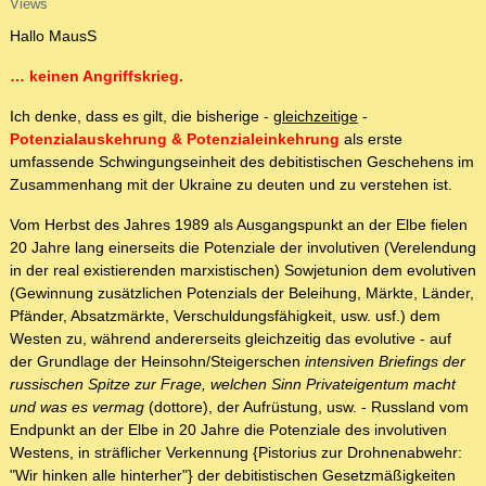
Views
Hallo MausS
… keinen Angriffskrieg.
Ich denke, dass es gilt, die bisherige -
gleichzeitige
-
Potenzialauskehrung & Potenzialeinkehrung
als erste
umfassende Schwingungseinheit des debitistischen Geschehens im
Zusammenhang mit der Ukraine zu deuten und zu verstehen ist.
Vom Herbst des Jahres 1989 als Ausgangspunkt an der Elbe fielen
20 Jahre lang einerseits die Potenziale der involutiven (Verelendung
in der real existierenden marxistischen) Sowjetunion dem evolutiven
(Gewinnung zusätzlichen Potenzials der Beleihung, Märkte, Länder,
Pfänder, Absatzmärkte, Verschuldungsfähigkeit, usw. usf.) dem
Westen zu, während andererseits gleichzeitig das evolutive - auf
der Grundlage der Heinsohn/Steigerschen
intensiven Briefings der
russischen Spitze zur Frage, welchen Sinn Privateigentum macht
und was es vermag
(dottore), der Aufrüstung, usw. - Russland vom
Endpunkt an der Elbe in 20 Jahre die Potenziale des involutiven
Westens, in sträflicher Verkennung {Pistorius zur Drohnenabwehr:
"Wir hinken alle hinterher"} der debitistischen Gesetzmäßigkeiten