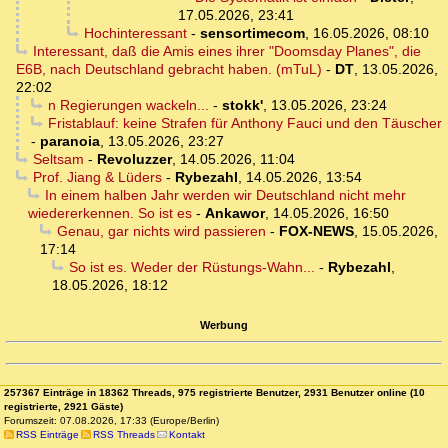
17.05.2026, 23:41
Hochinteressant
-
sensortimecom
,
16.05.2026, 08:10
Interessant, daß die Amis eines ihrer "Doomsday Planes", die
E6B, nach Deutschland gebracht haben. (mTuL)
-
DT
,
13.05.2026,
22:02
n Regierungen wackeln...
-
stokk'
,
13.05.2026, 23:24
Fristablauf: keine Strafen für Anthony Fauci und den Täuscher
-
paranoia
,
13.05.2026, 23:27
Seltsam
-
Revoluzzer
,
14.05.2026, 11:04
Prof. Jiang & Lüders
-
Rybezahl
,
14.05.2026, 13:54
In einem halben Jahr werden wir Deutschland nicht mehr
wiedererkennen. So ist es
-
Ankawor
,
14.05.2026, 16:50
Genau, gar nichts wird passieren
-
FOX-NEWS
,
15.05.2026,
17:14
So ist es. Weder der Rüstungs-Wahn...
-
Rybezahl
,
18.05.2026, 18:12
Werbung
257367 Einträge in 18362 Threads, 975 registrierte Benutzer, 2931 Benutzer online (10
registrierte, 2921 Gäste)
Forumszeit: 07.08.2026, 17:33 (Europe/Berlin)
RSS Einträge
RSS Threads
Kontakt