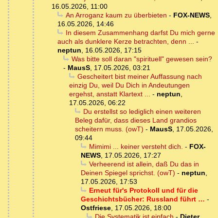
16.05.2026, 11:00
An Arroganz kaum zu überbieten
-
FOX-NEWS
,
16.05.2026, 14:46
In diesem Zusammenhang darfst Du mich gerne
auch als dunklere Kerze betrachten, denn ...
-
neptun
,
16.05.2026, 17:15
Was bitte soll daran "spirituell" gewesen sein?
-
MausS
,
17.05.2026, 03:21
Gescheitert bist meiner Auffassung nach
einzig Du, weil Du Dich in Andeutungen
ergehst, anstatt Klartext ...
-
neptun
,
17.05.2026, 06:22
Du erstellst so lediglich einen weiteren
Beleg dafür, dass dieses Land grandios
scheitern muss. (owT)
-
MausS
,
17.05.2026,
09:44
Mimimi ... keiner versteht dich.
-
FOX-
NEWS
,
17.05.2026, 17:27
Verheerend ist allein, daß Du das in
Deinen Spiegel sprichst. (owT)
-
neptun
,
17.05.2026, 17:53
Erneut für's Protokoll und für die
Geschichtsbücher: Russland führt …
-
Ostfriese
,
17.05.2026, 18:00
Die Systematik ist einfach
-
Dieter
,