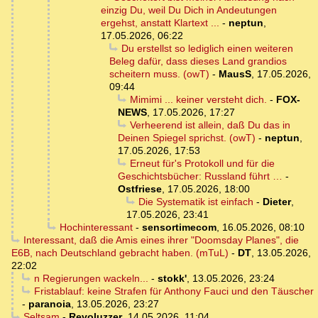
einzig Du, weil Du Dich in Andeutungen
ergehst, anstatt Klartext ...
-
neptun
,
17.05.2026, 06:22
Du erstellst so lediglich einen weiteren
Beleg dafür, dass dieses Land grandios
scheitern muss. (owT)
-
MausS
,
17.05.2026,
09:44
Mimimi ... keiner versteht dich.
-
FOX-
NEWS
,
17.05.2026, 17:27
Verheerend ist allein, daß Du das in
Deinen Spiegel sprichst. (owT)
-
neptun
,
17.05.2026, 17:53
Erneut für's Protokoll und für die
Geschichtsbücher: Russland führt …
-
Ostfriese
,
17.05.2026, 18:00
Die Systematik ist einfach
-
Dieter
,
17.05.2026, 23:41
Hochinteressant
-
sensortimecom
,
16.05.2026, 08:10
Interessant, daß die Amis eines ihrer "Doomsday Planes", die
E6B, nach Deutschland gebracht haben. (mTuL)
-
DT
,
13.05.2026,
22:02
n Regierungen wackeln...
-
stokk'
,
13.05.2026, 23:24
Fristablauf: keine Strafen für Anthony Fauci und den Täuscher
-
paranoia
,
13.05.2026, 23:27
Seltsam
-
Revoluzzer
,
14.05.2026, 11:04