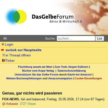
Suche:
Los
Login
zurück zur Hauptseite
in Thread öffnen
Ticker
Fluchtburg autark am Meer
|
Zum Tode Jürgen Küßners
|
Bücher vom Kopp-Verlag |
Datenschutzerklärung
Unterstützen Sie das Gelbe Forum
durch
Käufe bei Amazon
! |
Weitere Buchempfehlungen
und
Amazonnavigation
|
Cookie-Einstellungen
Genau, gar nichts wird passieren
FOX-NEWS
,
fair and balanced
,
Freitag, 15.05.2026, 17:14
(vor 87 Tagen)
@ Ankawor
2727 Views