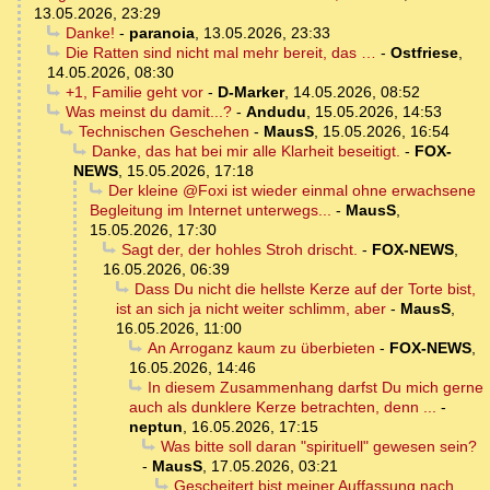
13.05.2026, 23:29
Danke!
-
paranoia
,
13.05.2026, 23:33
Die Ratten sind nicht mal mehr bereit, das …
-
Ostfriese
,
14.05.2026, 08:30
+1, Familie geht vor
-
D-Marker
,
14.05.2026, 08:52
Was meinst du damit...?
-
Andudu
,
15.05.2026, 14:53
Technischen Geschehen
-
MausS
,
15.05.2026, 16:54
Danke, das hat bei mir alle Klarheit beseitigt.
-
FOX-
NEWS
,
15.05.2026, 17:18
Der kleine @Foxi ist wieder einmal ohne erwachsene
Begleitung im Internet unterwegs...
-
MausS
,
15.05.2026, 17:30
Sagt der, der hohles Stroh drischt.
-
FOX-NEWS
,
16.05.2026, 06:39
Dass Du nicht die hellste Kerze auf der Torte bist,
ist an sich ja nicht weiter schlimm, aber
-
MausS
,
16.05.2026, 11:00
An Arroganz kaum zu überbieten
-
FOX-NEWS
,
16.05.2026, 14:46
In diesem Zusammenhang darfst Du mich gerne
auch als dunklere Kerze betrachten, denn ...
-
neptun
,
16.05.2026, 17:15
Was bitte soll daran "spirituell" gewesen sein?
-
MausS
,
17.05.2026, 03:21
Gescheitert bist meiner Auffassung nach