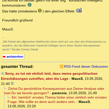
Da könnte ich besser gleich mit einer sog. "künstlichen Intelligenz"
kommunizieren.
Das hätte (mindestens
) den gleichen Effekt.
Freundlich grüßend
MausS
--
„Wir Feinde des allgemeinen Wahlrechts hören nicht auf, uns über den Enthusiasmus zu
wundern, den die Wahl einer Handvoll Unfähiger durch einen Haufen Inkompetenter
weckt.“
Nicolas Gomez Davila
antworten
gesamter Thread:
RSS-Feed dieser Diskussion
Sorry, es tut mir ehrlich leid, dass meine geopolitischen
Einschätzungen zutreffen, aber die Lage
-
MausS
,
13.05.2026,
21:40
Ziehst Du persönliche Konsequenzen aus Deiner Analyse oder
hast Du sie bereits gezogen?
-
paranoia
,
13.05.2026, 21:49
Ein 'ziemlich' ernstes Thema hinter einer wirklich sehr ernsten
Frage. Wie sollte es denn auch anders sein,
-
MausS
,
13.05.2026, 23:29