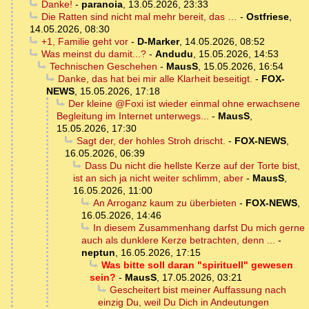
Danke!
-
paranoia
,
13.05.2026, 23:33
Die Ratten sind nicht mal mehr bereit, das …
-
Ostfriese
,
14.05.2026, 08:30
+1, Familie geht vor
-
D-Marker
,
14.05.2026, 08:52
Was meinst du damit...?
-
Andudu
,
15.05.2026, 14:53
Technischen Geschehen
-
MausS
,
15.05.2026, 16:54
Danke, das hat bei mir alle Klarheit beseitigt.
-
FOX-
NEWS
,
15.05.2026, 17:18
Der kleine @Foxi ist wieder einmal ohne erwachsene
Begleitung im Internet unterwegs...
-
MausS
,
15.05.2026, 17:30
Sagt der, der hohles Stroh drischt.
-
FOX-NEWS
,
16.05.2026, 06:39
Dass Du nicht die hellste Kerze auf der Torte bist,
ist an sich ja nicht weiter schlimm, aber
-
MausS
,
16.05.2026, 11:00
An Arroganz kaum zu überbieten
-
FOX-NEWS
,
16.05.2026, 14:46
In diesem Zusammenhang darfst Du mich gerne
auch als dunklere Kerze betrachten, denn ...
-
neptun
,
16.05.2026, 17:15
Was bitte soll daran "spirituell" gewesen
sein?
-
MausS
,
17.05.2026, 03:21
Gescheitert bist meiner Auffassung nach
einzig Du, weil Du Dich in Andeutungen