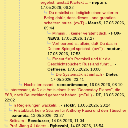
ergehst, anstatt Klartext ...
-
neptun
,
17.05.2026, 06:22
Du erstellst so lediglich einen weiteren
Beleg dafür, dass dieses Land grandios
scheitern muss. (owT)
-
MausS
,
17.05.2026,
09:44
Mimimi ... keiner versteht dich.
-
FOX-
NEWS
,
17.05.2026, 17:27
Verheerend ist allein, daß Du das in
Deinen Spiegel sprichst. (owT)
-
neptun
,
17.05.2026, 17:53
Erneut für's Protokoll und für die
Geschichtsbücher: Russland führt …
-
Ostfriese
,
17.05.2026, 18:00
Die Systematik ist einfach
-
Dieter
,
17.05.2026, 23:41
Hochinteressant
-
sensortimecom
,
16.05.2026, 08:10
Interessant, daß die Amis eines ihrer "Doomsday Planes", die
E6B, nach Deutschland gebracht haben. (mTuL)
-
DT
,
13.05.2026,
22:02
n Regierungen wackeln...
-
stokk'
,
13.05.2026, 23:24
Fristablauf: keine Strafen für Anthony Fauci und den Täuscher
-
paranoia
,
13.05.2026, 23:27
Seltsam
-
Revoluzzer
,
14.05.2026, 11:04
Prof. Jiang & Lüders
-
Rybezahl
,
14.05.2026, 13:54