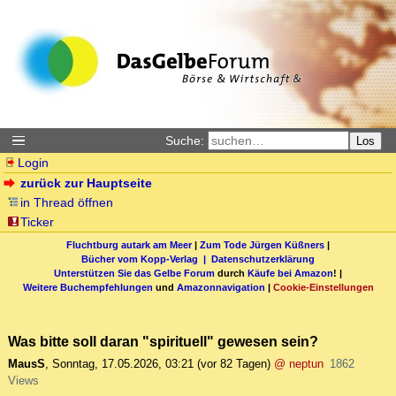
Suche:
Los
Login
zurück zur Hauptseite
in Thread öffnen
Ticker
Fluchtburg autark am Meer
|
Zum Tode Jürgen Küßners
|
Bücher vom Kopp-Verlag |
Datenschutzerklärung
Unterstützen Sie das Gelbe Forum
durch
Käufe bei Amazon
! |
Weitere Buchempfehlungen
und
Amazonnavigation
|
Cookie-Einstellungen
Was bitte soll daran "spirituell" gewesen sein?
MausS
,
Sonntag, 17.05.2026, 03:21
(vor 82 Tagen)
@ neptun
1862
Views