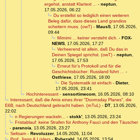
ergehst, anstatt Klartext ...
-
neptun
,
17.05.2026, 06:22
Du erstellst so lediglich einen weiteren
Beleg dafür, dass dieses Land grandios
scheitern muss. (owT)
-
MausS
,
17.05.2026,
09:44
Mimimi ... keiner versteht dich.
-
FOX-
NEWS
,
17.05.2026, 17:27
Verheerend ist allein, daß Du das in
Deinen Spiegel sprichst. (owT)
-
neptun
,
17.05.2026, 17:53
Erneut für's Protokoll und für die
Geschichtsbücher: Russland führt …
-
Ostfriese
,
17.05.2026, 18:00
Die Systematik ist einfach
-
Dieter
,
17.05.2026, 23:41
Hochinteressant
-
sensortimecom
,
16.05.2026, 08:10
Interessant, daß die Amis eines ihrer "Doomsday Planes", die
E6B, nach Deutschland gebracht haben. (mTuL)
-
DT
,
13.05.2026,
22:02
n Regierungen wackeln...
-
stokk'
,
13.05.2026, 23:24
Fristablauf: keine Strafen für Anthony Fauci und den Täuscher
-
paranoia
,
13.05.2026, 23:27
Seltsam
-
Revoluzzer
,
14.05.2026, 11:04
Prof. Jiang & Lüders
-
Rybezahl
,
14.05.2026, 13:54