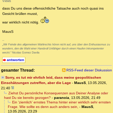
Views
dass Du uns diese offensichtliche Tatsache auch noch quasi ins
Gesicht brüllen musst,
war wirklich nicht nötig.
MausS
--
„Wir Feinde des allgemeinen Wahlrechts hören nicht auf, uns über den Enthusiasmus zu
wundern, den die Wahl einer Handvoll Unfähiger durch einen Haufen Inkompetenter
weckt.“
Nicolas Gomez Davila
antworten
gesamter Thread:
RSS-Feed dieser Diskussion
Sorry, es tut mir ehrlich leid, dass meine geopolitischen
Einschätzungen zutreffen, aber die Lage
-
MausS
,
13.05.2026,
21:40
Ziehst Du persönliche Konsequenzen aus Deiner Analyse oder
hast Du sie bereits gezogen?
-
paranoia
,
13.05.2026, 21:49
Ein 'ziemlich' ernstes Thema hinter einer wirklich sehr ernsten
Frage. Wie sollte es denn auch anders sein,
-
MausS
,
13.05.2026, 23:29