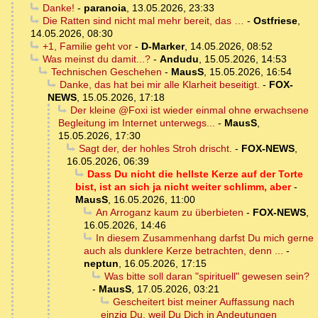
Danke!
-
paranoia
,
13.05.2026, 23:33
Die Ratten sind nicht mal mehr bereit, das …
-
Ostfriese
,
14.05.2026, 08:30
+1, Familie geht vor
-
D-Marker
,
14.05.2026, 08:52
Was meinst du damit...?
-
Andudu
,
15.05.2026, 14:53
Technischen Geschehen
-
MausS
,
15.05.2026, 16:54
Danke, das hat bei mir alle Klarheit beseitigt.
-
FOX-
NEWS
,
15.05.2026, 17:18
Der kleine @Foxi ist wieder einmal ohne erwachsene
Begleitung im Internet unterwegs...
-
MausS
,
15.05.2026, 17:30
Sagt der, der hohles Stroh drischt.
-
FOX-NEWS
,
16.05.2026, 06:39
Dass Du nicht die hellste Kerze auf der Torte
bist, ist an sich ja nicht weiter schlimm, aber
-
MausS
,
16.05.2026, 11:00
An Arroganz kaum zu überbieten
-
FOX-NEWS
,
16.05.2026, 14:46
In diesem Zusammenhang darfst Du mich gerne
auch als dunklere Kerze betrachten, denn ...
-
neptun
,
16.05.2026, 17:15
Was bitte soll daran "spirituell" gewesen sein?
-
MausS
,
17.05.2026, 03:21
Gescheitert bist meiner Auffassung nach
einzig Du, weil Du Dich in Andeutungen