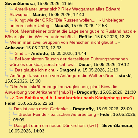
SevenSamurai
,
15.05.2026, 11:56
Amerikaner unter sich? Riley Waggaman alias Edward
Slavsquat
-
Martin
,
15.05.2026, 12:40
Klingt wie der ÖRR: "Die Russen wollen... " - Unbelegter
unterirdischer Unfug.
-
MausS
,
15.05.2026, 12:58
Prof. Mearsheimer ordnet die Lage sehr gut ein: Rusland hat die
Bösartigkeit im Westen unterschätzt
-
Reffke
,
15.05.2026, 13:28
Wenn man zwei Gruppen von Menschen nicht glaubt ..
-
Ankawor
,
15.05.2026, 13:33
Sind...
-
Andudu
,
15.05.2026, 14:44
Bei kompletten Tausch der derzeitigen Führungspersonen
wäre es denkbar, sonst nicht. owt
-
Dieter
,
15.05.2026, 19:12
Das glaube ich nicht.
-
Dragonfly
,
15.05.2026, 21:19
Anfänger lassen sich von Anfängern die Welt erklären
-
stokk'
,
15.05.2026, 19:00
"Um Arbeitskräftemangel auszugleichen, plant Kiew die
Anwerbung von Afrikanern" [mLoT]
-
Dragonfly
,
15.05.2026, 21:30
-> Das Baltikum, d.h. Landkorridor nach Königsberg (mwT)
-
Fidel
,
15.05.2026, 22:51
Das ist auch mein Gedanke.
-
Dragonfly
,
15.05.2026, 23:00
Brüder Feinde - baltischen Aufarbeitung
-
Fidel
,
16.05.2026,
08:09
Das gibt dann ein neues Dünkirchen. (kwT)
-
SevenSamurai
,
16.05.2026, 14:03