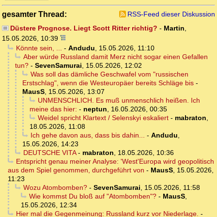
gesamter Thread:
RSS-Feed dieser Diskussion
Düstere Prognose. Liegt Scott Ritter richtig?
-
Martin
,
15.05.2026, 10:39
Könnte sein, ...
-
Andudu
,
15.05.2026, 11:10
Aber würde Russland damit Merz nicht sogar einen Gefallen
tun?
-
SevenSamurai
,
15.05.2026, 12:02
Was soll das dämliche Geschwafel vom "russischen
Erstschlag", wenn die Westeuropäer bereits Schläge bis
-
MausS
,
15.05.2026, 13:07
UNMENSCHLICH. Es muß unmenschlich heißen. Ich
meine das hier:
-
neptun
,
16.05.2026, 00:35
Weidel spricht Klartext / Selenskyi eskaliert
-
mabraton
,
18.05.2026, 11:08
Ich gehe davon aus, dass bis dahin...
-
Andudu
,
15.05.2026, 14:23
DEUTSCHE VITA
-
mabraton
,
18.05.2026, 10:36
Entspricht genau meiner Analyse: 'West'Europa wird geopolitisch
aus dem Spiel genommen, durchgeführt von
-
MausS
,
15.05.2026,
11:23
Wozu Atombomben?
-
SevenSamurai
,
15.05.2026, 11:58
Wie kommst Du bloß auf "Atombomben"?
-
MausS
,
15.05.2026, 12:34
Hier mal die Gegenmeinung: Russland kurz vor Niederlage.
-