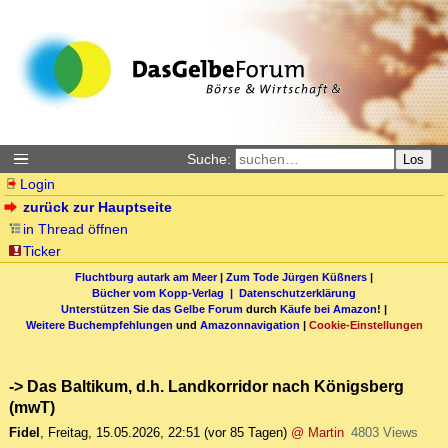
Suche:
Los
Login
zurück zur Hauptseite
in Thread öffnen
Ticker
Fluchtburg autark am Meer
|
Zum Tode Jürgen Küßners
|
Bücher vom Kopp-Verlag |
Datenschutzerklärung
Unterstützen Sie das Gelbe Forum
durch
Käufe bei Amazon
! |
Weitere Buchempfehlungen
und
Amazonnavigation
|
Cookie-Einstellungen
-> Das Baltikum, d.h. Landkorridor nach Königsberg
(mwT)
Fidel
,
Freitag, 15.05.2026, 22:51
(vor 85 Tagen)
@ Martin
4803 Views