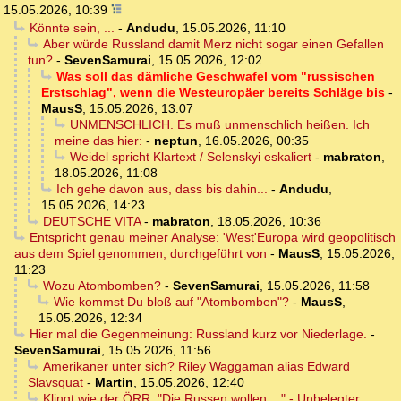
15.05.2026, 10:39
Könnte sein, ...
-
Andudu
,
15.05.2026, 11:10
Aber würde Russland damit Merz nicht sogar einen Gefallen
tun?
-
SevenSamurai
,
15.05.2026, 12:02
Was soll das dämliche Geschwafel vom "russischen
Erstschlag", wenn die Westeuropäer bereits Schläge bis
-
MausS
,
15.05.2026, 13:07
UNMENSCHLICH. Es muß unmenschlich heißen. Ich
meine das hier:
-
neptun
,
16.05.2026, 00:35
Weidel spricht Klartext / Selenskyi eskaliert
-
mabraton
,
18.05.2026, 11:08
Ich gehe davon aus, dass bis dahin...
-
Andudu
,
15.05.2026, 14:23
DEUTSCHE VITA
-
mabraton
,
18.05.2026, 10:36
Entspricht genau meiner Analyse: 'West'Europa wird geopolitisch
aus dem Spiel genommen, durchgeführt von
-
MausS
,
15.05.2026,
11:23
Wozu Atombomben?
-
SevenSamurai
,
15.05.2026, 11:58
Wie kommst Du bloß auf "Atombomben"?
-
MausS
,
15.05.2026, 12:34
Hier mal die Gegenmeinung: Russland kurz vor Niederlage.
-
SevenSamurai
,
15.05.2026, 11:56
Amerikaner unter sich? Riley Waggaman alias Edward
Slavsquat
-
Martin
,
15.05.2026, 12:40
Klingt wie der ÖRR: "Die Russen wollen... " - Unbelegter