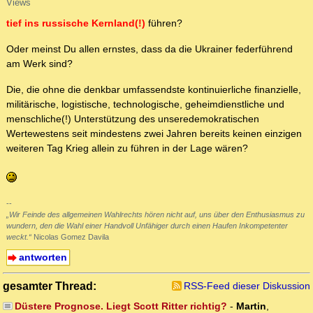
Views
tief ins russische Kernland(!)
führen?
Oder meinst Du allen ernstes, dass da die Ukrainer federführend
am Werk sind?
Die, die ohne die denkbar umfassendste kontinuierliche finanzielle,
militärische, logistische, technologische, geheimdienstliche und
menschliche(!) Unterstützung des unseredemokratischen
Wertewestens seit mindestens zwei Jahren bereits keinen einzigen
weiteren Tag Krieg allein zu führen in der Lage wären?
--
„Wir Feinde des allgemeinen Wahlrechts hören nicht auf, uns über den Enthusiasmus zu
wundern, den die Wahl einer Handvoll Unfähiger durch einen Haufen Inkompetenter
weckt.“
Nicolas Gomez Davila
antworten
gesamter Thread:
RSS-Feed dieser Diskussion
Düstere Prognose. Liegt Scott Ritter richtig?
-
Martin
,