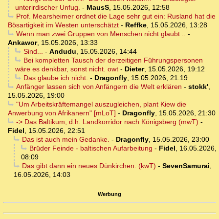
unterirdischer Unfug.
-
MausS
,
15.05.2026, 12:58
Prof. Mearsheimer ordnet die Lage sehr gut ein: Rusland hat die
Bösartigkeit im Westen unterschätzt
-
Reffke
,
15.05.2026, 13:28
Wenn man zwei Gruppen von Menschen nicht glaubt ..
-
Ankawor
,
15.05.2026, 13:33
Sind...
-
Andudu
,
15.05.2026, 14:44
Bei kompletten Tausch der derzeitigen Führungspersonen
wäre es denkbar, sonst nicht. owt
-
Dieter
,
15.05.2026, 19:12
Das glaube ich nicht.
-
Dragonfly
,
15.05.2026, 21:19
Anfänger lassen sich von Anfängern die Welt erklären
-
stokk'
,
15.05.2026, 19:00
"Um Arbeitskräftemangel auszugleichen, plant Kiew die
Anwerbung von Afrikanern" [mLoT]
-
Dragonfly
,
15.05.2026, 21:30
-> Das Baltikum, d.h. Landkorridor nach Königsberg (mwT)
-
Fidel
,
15.05.2026, 22:51
Das ist auch mein Gedanke.
-
Dragonfly
,
15.05.2026, 23:00
Brüder Feinde - baltischen Aufarbeitung
-
Fidel
,
16.05.2026,
08:09
Das gibt dann ein neues Dünkirchen. (kwT)
-
SevenSamurai
,
16.05.2026, 14:03
Werbung