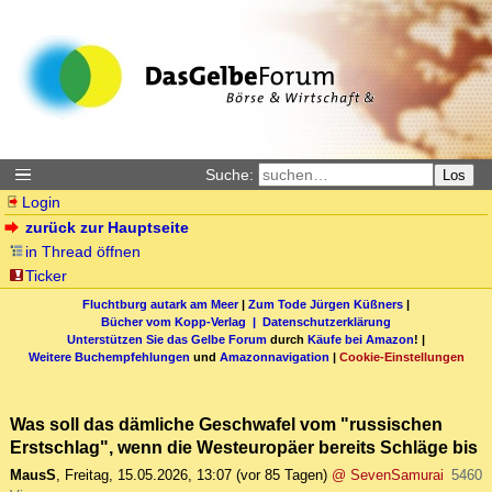
Suche:
Los
Login
zurück zur Hauptseite
in Thread öffnen
Ticker
Fluchtburg autark am Meer
|
Zum Tode Jürgen Küßners
|
Bücher vom Kopp-Verlag |
Datenschutzerklärung
Unterstützen Sie das Gelbe Forum
durch
Käufe bei Amazon
! |
Weitere Buchempfehlungen
und
Amazonnavigation
|
Cookie-Einstellungen
Was soll das dämliche Geschwafel vom "russischen
Erstschlag", wenn die Westeuropäer bereits Schläge bis
MausS
,
Freitag, 15.05.2026, 13:07
(vor 85 Tagen)
@ SevenSamurai
5460