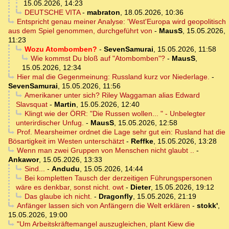
15.05.2026, 14:23
DEUTSCHE VITA
-
mabraton
,
18.05.2026, 10:36
Entspricht genau meiner Analyse: 'West'Europa wird geopolitisch
aus dem Spiel genommen, durchgeführt von
-
MausS
,
15.05.2026,
11:23
Wozu Atombomben?
-
SevenSamurai
,
15.05.2026, 11:58
Wie kommst Du bloß auf "Atombomben"?
-
MausS
,
15.05.2026, 12:34
Hier mal die Gegenmeinung: Russland kurz vor Niederlage.
-
SevenSamurai
,
15.05.2026, 11:56
Amerikaner unter sich? Riley Waggaman alias Edward
Slavsquat
-
Martin
,
15.05.2026, 12:40
Klingt wie der ÖRR: "Die Russen wollen... " - Unbelegter
unterirdischer Unfug.
-
MausS
,
15.05.2026, 12:58
Prof. Mearsheimer ordnet die Lage sehr gut ein: Rusland hat die
Bösartigkeit im Westen unterschätzt
-
Reffke
,
15.05.2026, 13:28
Wenn man zwei Gruppen von Menschen nicht glaubt ..
-
Ankawor
,
15.05.2026, 13:33
Sind...
-
Andudu
,
15.05.2026, 14:44
Bei kompletten Tausch der derzeitigen Führungspersonen
wäre es denkbar, sonst nicht. owt
-
Dieter
,
15.05.2026, 19:12
Das glaube ich nicht.
-
Dragonfly
,
15.05.2026, 21:19
Anfänger lassen sich von Anfängern die Welt erklären
-
stokk'
,
15.05.2026, 19:00
"Um Arbeitskräftemangel auszugleichen, plant Kiew die