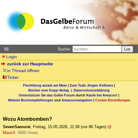
Suche:
Los
Login
zurück zur Hauptseite
in Thread öffnen
Ticker
Fluchtburg autark am Meer
|
Zum Tode Jürgen Küßners
|
Bücher vom Kopp-Verlag |
Datenschutzerklärung
Unterstützen Sie das Gelbe Forum
durch
Käufe bei Amazon
! |
Weitere Buchempfehlungen
und
Amazonnavigation
|
Cookie-Einstellungen
Wozu Atombomben?
SevenSamurai
,
Freitag, 15.05.2026, 11:58
(vor 86 Tagen)
@
MausS
4900 Views