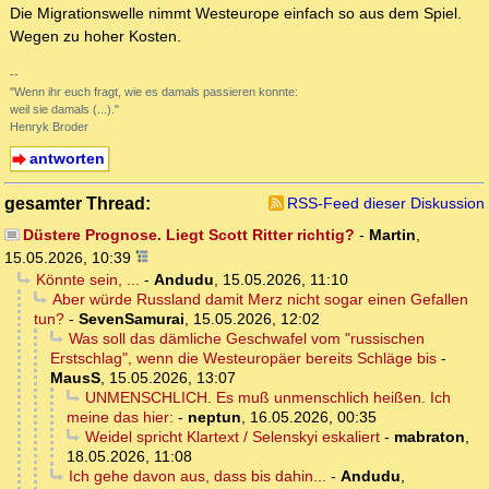
Die Migrationswelle nimmt Westeurope einfach so aus dem Spiel.
Wegen zu hoher Kosten.
--
"Wenn ihr euch fragt, wie es damals passieren konnte:
weil sie damals (...)."
Henryk Broder
antworten
gesamter Thread:
RSS-Feed dieser Diskussion
Düstere Prognose. Liegt Scott Ritter richtig?
-
Martin
,
15.05.2026, 10:39
Könnte sein, ...
-
Andudu
,
15.05.2026, 11:10
Aber würde Russland damit Merz nicht sogar einen Gefallen
tun?
-
SevenSamurai
,
15.05.2026, 12:02
Was soll das dämliche Geschwafel vom "russischen
Erstschlag", wenn die Westeuropäer bereits Schläge bis
-
MausS
,
15.05.2026, 13:07
UNMENSCHLICH. Es muß unmenschlich heißen. Ich
meine das hier:
-
neptun
,
16.05.2026, 00:35
Weidel spricht Klartext / Selenskyi eskaliert
-
mabraton
,
18.05.2026, 11:08
Ich gehe davon aus, dass bis dahin...
-
Andudu
,