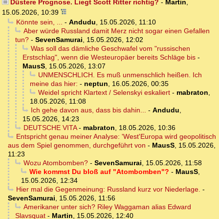
Düstere Prognose. Liegt Scott Ritter richtig?
-
Martin
,
15.05.2026, 10:39
Könnte sein, ...
-
Andudu
,
15.05.2026, 11:10
Aber würde Russland damit Merz nicht sogar einen Gefallen
tun?
-
SevenSamurai
,
15.05.2026, 12:02
Was soll das dämliche Geschwafel vom "russischen
Erstschlag", wenn die Westeuropäer bereits Schläge bis
-
MausS
,
15.05.2026, 13:07
UNMENSCHLICH. Es muß unmenschlich heißen. Ich
meine das hier:
-
neptun
,
16.05.2026, 00:35
Weidel spricht Klartext / Selenskyi eskaliert
-
mabraton
,
18.05.2026, 11:08
Ich gehe davon aus, dass bis dahin...
-
Andudu
,
15.05.2026, 14:23
DEUTSCHE VITA
-
mabraton
,
18.05.2026, 10:36
Entspricht genau meiner Analyse: 'West'Europa wird geopolitisch
aus dem Spiel genommen, durchgeführt von
-
MausS
,
15.05.2026,
11:23
Wozu Atombomben?
-
SevenSamurai
,
15.05.2026, 11:58
Wie kommst Du bloß auf "Atombomben"?
-
MausS
,
15.05.2026, 12:34
Hier mal die Gegenmeinung: Russland kurz vor Niederlage.
-
SevenSamurai
,
15.05.2026, 11:56
Amerikaner unter sich? Riley Waggaman alias Edward
Slavsquat
-
Martin
,
15.05.2026, 12:40