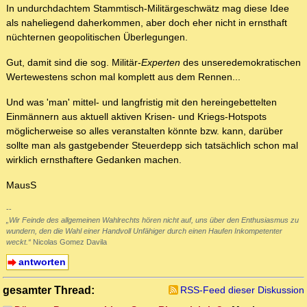
In undurchdachtem Stammtisch-Militärgeschwätz mag diese Idee
als naheliegend daherkommen, aber doch eher nicht in ernsthaft
nüchternen geopolitischen Überlegungen.
Gut, damit sind die sog. Militär-
Experten
des unseredemokratischen
Wertewestens schon mal komplett aus dem Rennen...
Und was 'man' mittel- und langfristig mit den hereingebettelten
Einmännern aus aktuell aktiven Krisen- und Kriegs-Hotspots
möglicherweise so alles veranstalten könnte bzw. kann, darüber
sollte man als gastgebender Steuerdepp sich tatsächlich schon mal
wirklich ernsthaftere Gedanken machen.
MausS
--
„Wir Feinde des allgemeinen Wahlrechts hören nicht auf, uns über den Enthusiasmus zu
wundern, den die Wahl einer Handvoll Unfähiger durch einen Haufen Inkompetenter
weckt.“
Nicolas Gomez Davila
antworten
gesamter Thread:
RSS-Feed dieser Diskussion