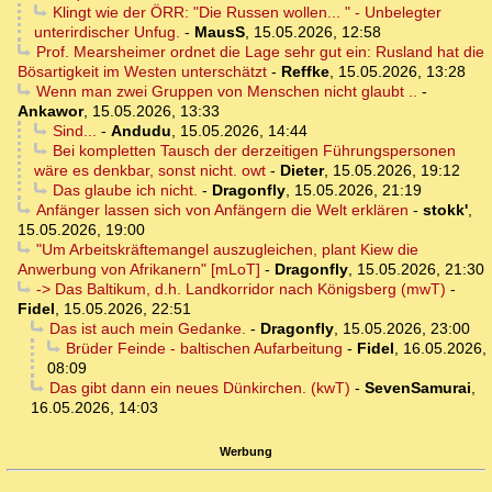
Klingt wie der ÖRR: "Die Russen wollen... " - Unbelegter
unterirdischer Unfug.
-
MausS
,
15.05.2026, 12:58
Prof. Mearsheimer ordnet die Lage sehr gut ein: Rusland hat die
Bösartigkeit im Westen unterschätzt
-
Reffke
,
15.05.2026, 13:28
Wenn man zwei Gruppen von Menschen nicht glaubt ..
-
Ankawor
,
15.05.2026, 13:33
Sind...
-
Andudu
,
15.05.2026, 14:44
Bei kompletten Tausch der derzeitigen Führungspersonen
wäre es denkbar, sonst nicht. owt
-
Dieter
,
15.05.2026, 19:12
Das glaube ich nicht.
-
Dragonfly
,
15.05.2026, 21:19
Anfänger lassen sich von Anfängern die Welt erklären
-
stokk'
,
15.05.2026, 19:00
"Um Arbeitskräftemangel auszugleichen, plant Kiew die
Anwerbung von Afrikanern" [mLoT]
-
Dragonfly
,
15.05.2026, 21:30
-> Das Baltikum, d.h. Landkorridor nach Königsberg (mwT)
-
Fidel
,
15.05.2026, 22:51
Das ist auch mein Gedanke.
-
Dragonfly
,
15.05.2026, 23:00
Brüder Feinde - baltischen Aufarbeitung
-
Fidel
,
16.05.2026,
08:09
Das gibt dann ein neues Dünkirchen. (kwT)
-
SevenSamurai
,
16.05.2026, 14:03
Werbung