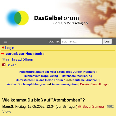
Suche:
Los
Login
zurück zur Hauptseite
in Thread öffnen
Ticker
Fluchtburg autark am Meer
|
Zum Tode Jürgen Küßners
|
Bücher vom Kopp-Verlag |
Datenschutzerklärung
Unterstützen Sie das Gelbe Forum
durch
Käufe bei Amazon
! |
Weitere Buchempfehlungen
und
Amazonnavigation
|
Cookie-Einstellungen
Wie kommst Du bloß auf "Atombomben"?
MausS
,
Freitag, 15.05.2026, 12:34
(vor 85 Tagen)
@ SevenSamurai
4962
Views