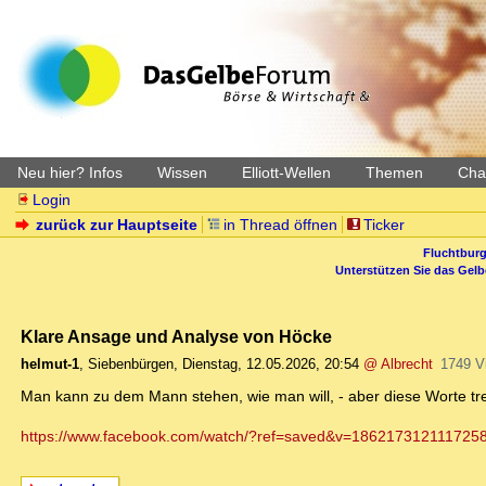
Neu hier? Infos
Wissen
Elliott-Wellen
Themen
Char
Login
zurück zur Hauptseite
in Thread öffnen
Ticker
Fluchtburg
Unterstützen Sie das Gel
Klare Ansage und Analyse von Höcke
helmut-1
,
Siebenbürgen
,
Dienstag, 12.05.2026, 20:54
@ Albrecht
1749 V
Man kann zu dem Mann stehen, wie man will, - aber diese Worte tr
https://www.facebook.com/watch/?ref=saved&v=186217312111725