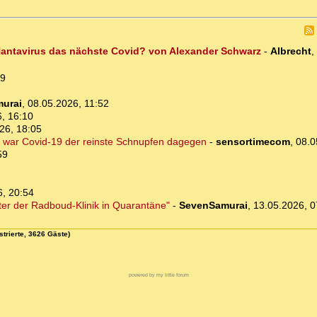
 Hantavirus das nächste Covid? von Alexander Schwarz
-
Albrecht
,
19
urai
,
08.05.2026, 11:52
, 16:10
26, 18:05
 war Covid-19 der reinste Schnupfen dagegen
-
sensortimecom
,
08.0
59
6, 20:54
ter der Radboud-Klinik in Quarantäne"
-
SevenSamurai
,
13.05.2026, 0
strierte, 3626 Gäste)
powered by my little forum