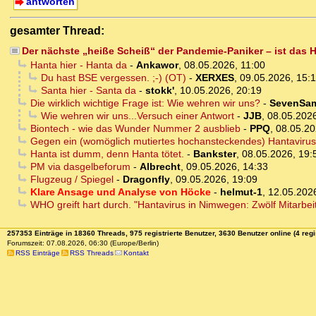
antworten
gesamter Thread:
Der nächste „heiße Scheiß“ der Pandemie-Paniker – ist das
Hanta hier - Hanta da
-
Ankawor
,
08.05.2026, 11:00
Du hast BSE vergessen. ;-) (OT)
-
XERXES
,
09.05.2026, 15:
Santa hier - Santa da
-
stokk'
,
10.05.2026, 20:19
Die wirklich wichtige Frage ist: Wie wehren wir uns?
-
SevenSam
Wie wehren wir uns...Versuch einer Antwort
-
JJB
,
08.05.2026
Biontech - wie das Wunder Nummer 2 ausblieb
-
PPQ
,
08.05.20
Gegen ein (womöglich mutiertes hochansteckendes) Hantavirus
Hanta ist dumm, denn Hanta tötet.
-
Bankster
,
08.05.2026, 19:
PM via dasgelbeforum
-
Albrecht
,
09.05.2026, 14:33
Flugzeug / Spiegel
-
Dragonfly
,
09.05.2026, 19:09
Klare Ansage und Analyse von Höcke
-
helmut-1
,
12.05.202
WHO greift hart durch. "Hantavirus in Nimwegen: Zwölf Mitarbei
257353 Einträge in 18360 Threads, 975 registrierte Benutzer, 3630 Benutzer online (4 regi
Forumszeit: 07.08.2026, 06:30 (Europe/Berlin)
RSS Einträge
RSS Threads
Kontakt