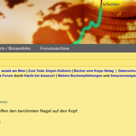
ts / Börsenlinks
Forumsarchive
 autark am Meer
|
Zum Tode Jürgen Küßners
|
Bücher vom Kopp-Verlag |
Datenschut
be Forum
durch
Käufe bei Amazon
! |
Weitere Buchempfehlungen
und
Amazonnavigat
iews
effen den berühmten Nagel auf den Kopf:
8