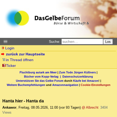
Suche:
Los
Login
zurück zur Hauptseite
in Thread öffnen
Ticker
Fluchtburg autark am Meer
|
Zum Tode Jürgen Küßners
|
Bücher vom Kopp-Verlag |
Datenschutzerklärung
Unterstützen Sie das Gelbe Forum
durch
Käufe bei Amazon
! |
Weitere Buchempfehlungen
und
Amazonnavigation
|
Cookie-Einstellungen
Hanta hier - Hanta da
Ankawor
,
Freitag, 08.05.2026, 11:00
(vor 93 Tagen)
@ Albrecht
3404
Views