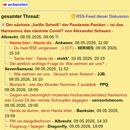
antworten
gesamter Thread:
RSS-Feed dieser Diskussion
Der nächste „heiße Scheiß“ der Pandemie-Paniker – ist das
Hantavirus das nächste Covid? von Alexander Schwarz
-
Albrecht
,
08.05.2026, 09:06
Hanta hier - Hanta da
-
Ankawor
,
08.05.2026, 11:00
Du hast BSE vergessen. ;-) (OT)
-
XERXES
,
09.05.2026,
15:19
Santa hier - Santa da
-
stokk'
,
10.05.2026, 20:19
Die wirklich wichtige Frage ist: Wie wehren wir uns?
-
SevenSamurai
,
08.05.2026, 11:52
Wie wehren wir uns...Versuch einer Antwort
-
JJB
,
08.05.2026, 16:10
Biontech - wie das Wunder Nummer 2 ausblieb
-
PPQ
,
08.05.2026, 18:05
Gegen ein (womöglich mutiertes hochansteckendes) Hantavirus
war Covid-19 der reinste Schnupfen dagegen
-
sensortimecom
,
08.05.2026, 19:05
Hanta ist dumm, denn Hanta tötet.
-
Bankster
,
08.05.2026,
19:59
PM via dasgelbeforum
-
Albrecht
,
09.05.2026, 14:33
Flugzeug / Spiegel
-
Dragonfly
,
09.05.2026, 19:09