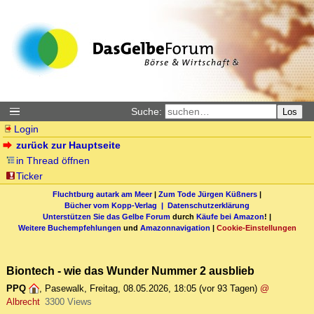
Suche:
Los
Login
zurück zur Hauptseite
in Thread öffnen
Ticker
Fluchtburg autark am Meer
|
Zum Tode Jürgen Küßners
|
Bücher vom Kopp-Verlag |
Datenschutzerklärung
Unterstützen Sie das Gelbe Forum
durch
Käufe bei Amazon
! |
Weitere Buchempfehlungen
und
Amazonnavigation
|
Cookie-Einstellungen
Biontech - wie das Wunder Nummer 2 ausblieb
PPQ
,
Pasewalk
,
Freitag, 08.05.2026, 18:05
(vor 93 Tagen)
@
Albrecht
3300 Views