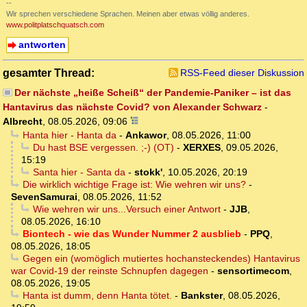
--
Wir sprechen verschiedene Sprachen. Meinen aber etwas völlig anderes.
www.politplatschquatsch.com
antworten
gesamter Thread:
RSS-Feed dieser Diskussion
Der nächste „heiße Scheiß“ der Pandemie-Paniker – ist das
Hantavirus das nächste Covid? von Alexander Schwarz
-
Albrecht
,
08.05.2026, 09:06
Hanta hier - Hanta da
-
Ankawor
,
08.05.2026, 11:00
Du hast BSE vergessen. ;-) (OT)
-
XERXES
,
09.05.2026,
15:19
Santa hier - Santa da
-
stokk'
,
10.05.2026, 20:19
Die wirklich wichtige Frage ist: Wie wehren wir uns?
-
SevenSamurai
,
08.05.2026, 11:52
Wie wehren wir uns...Versuch einer Antwort
-
JJB
,
08.05.2026, 16:10
Biontech - wie das Wunder Nummer 2 ausblieb
-
PPQ
,
08.05.2026, 18:05
Gegen ein (womöglich mutiertes hochansteckendes) Hantavirus
war Covid-19 der reinste Schnupfen dagegen
-
sensortimecom
,
08.05.2026, 19:05
Hanta ist dumm, denn Hanta tötet.
-
Bankster
,
08.05.2026,