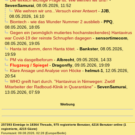
Die wirklich wichtige Frage ist: Wie wehren wir uns?
-
SevenSamurai
,
08.05.2026, 11:52
Wie wehren wir uns...Versuch einer Antwort
-
JJB
,
08.05.2026, 16:10
Biontech - wie das Wunder Nummer 2 ausblieb
-
PPQ
,
08.05.2026, 18:05
Gegen ein (womöglich mutiertes hochansteckendes) Hantavirus
war Covid-19 der reinste Schnupfen dagegen
-
sensortimecom
,
08.05.2026, 19:05
Hanta ist dumm, denn Hanta tötet.
-
Bankster
,
08.05.2026,
19:59
PM via dasgelbeforum
-
Albrecht
,
09.05.2026, 14:33
Flugzeug / Spiegel
-
Dragonfly
,
09.05.2026, 19:09
Klare Ansage und Analyse von Höcke
-
helmut-1
,
12.05.2026,
20:54
WHO greift hart durch. "Hantavirus in Nimwegen: Zwölf
Mitarbeiter der Radboud-Klinik in Quarantäne"
-
SevenSamurai
,
13.05.2026, 07:59
Werbung
257393 Einträge in 18364 Threads, 975 registrierte Benutzer, 4216 Benutzer online (1
registrierte, 4215 Gäste)
Forumszeit: 09.08.2026, 02:28 (Europe/Berlin)