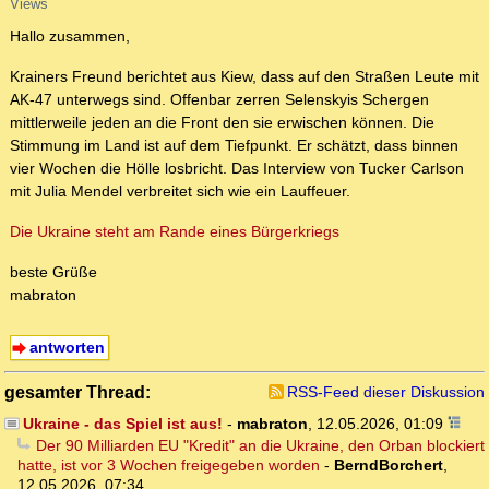
Views
Hallo zusammen,
Krainers Freund berichtet aus Kiew, dass auf den Straßen Leute mit
AK-47 unterwegs sind. Offenbar zerren Selenskyis Schergen
mittlerweile jeden an die Front den sie erwischen können. Die
Stimmung im Land ist auf dem Tiefpunkt. Er schätzt, dass binnen
vier Wochen die Hölle losbricht. Das Interview von Tucker Carlson
mit Julia Mendel verbreitet sich wie ein Lauffeuer.
Die Ukraine steht am Rande eines Bürgerkriegs
beste Grüße
mabraton
antworten
gesamter Thread:
RSS-Feed dieser Diskussion
Ukraine - das Spiel ist aus!
-
mabraton
,
12.05.2026, 01:09
Der 90 Milliarden EU "Kredit" an die Ukraine, den Orban blockiert
hatte, ist vor 3 Wochen freigegeben worden
-
BerndBorchert
,
12.05.2026, 07:34