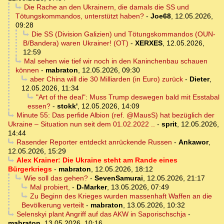
Die Rache an den Ukrainern, die damals die SS und
Tötungskommandos, unterstützt haben?
-
Joe68
,
12.05.2026,
09:28
Die SS (Division Galizien) und Tötungskommandos (OUN-
B/Bandera) waren Ukrainer! (OT)
-
XERXES
,
12.05.2026,
12:59
Mal sehen wie tief wir noch in den Kaninchenbau schauen
können
-
mabraton
,
12.05.2026, 09:30
aber China will die 30 Milliarden (in Euro) zurück
-
Dieter
,
12.05.2026, 11:34
"Art of the deal": Muss Trump deswegen bald mit Esstabal
essen?
-
stokk'
,
12.05.2026, 14:09
Minute 55: Das perfide Albion (ref. @MausS) hat bezüglich der
Ukraine – Situation nun seit dem 01.02.2022 ..
-
sprit
,
12.05.2026,
14:44
Rasender Reporter entdeckt anrückende Russen
-
Ankawor
,
12.05.2026, 15:29
Alex Krainer: Die Ukraine steht am Rande eines
Bürgerkriegs
-
mabraton
,
12.05.2026, 18:12
Wie soll das gehen?
-
SevenSamurai
,
12.05.2026, 21:17
Mal probiert,
-
D-Marker
,
13.05.2026, 07:49
Zu Beginn des Krieges wurden massenhaft Waffen an die
Bevölkerung verteilt
-
mabraton
,
13.05.2026, 10:32
Selenskyi plant Angriff auf das AKW in Saporischschja
-
mabraton
,
13.05.2026, 10:16