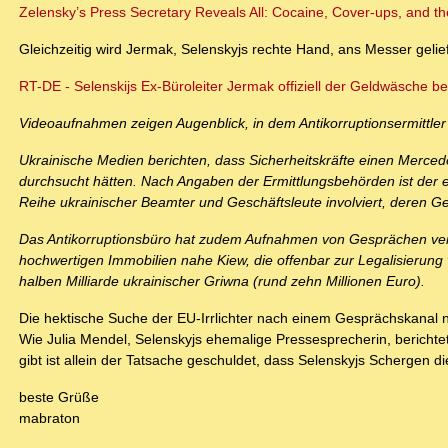
Zelensky’s Press Secretary Reveals All: Cocaine, Cover-ups, and t
Gleichzeitig wird Jermak, Selenskyjs rechte Hand, ans Messer gelief
RT-DE - Selenskijs Ex-Büroleiter Jermak offiziell der Geldwäsche be
Videoaufnahmen zeigen Augenblick, in dem Antikorruptionsermittler
Ukrainische Medien berichten, dass Sicherheitskräfte einen Merced
durchsucht hätten. Nach Angaben der Ermittlungsbehörden ist der 
Reihe ukrainischer Beamter und Geschäftsleute involviert, deren
Das Antikorruptionsbüro hat zudem Aufnahmen von Gesprächen veröff
hochwertigen Immobilien nahe Kiew, die offenbar zur Legalisierun
halben Milliarde ukrainischer Griwna (rund zehn Millionen Euro).
Die hektische Suche der EU-Irrlichter nach einem Gesprächskanal n
Wie Julia Mendel, Selenskyjs ehemalige Pressesprecherin, berich
gibt ist allein der Tatsache geschuldet, dass Selenskyjs Schergen d
beste Grüße
mabraton