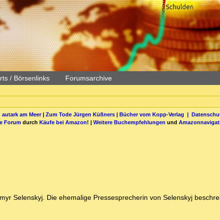
ts / Börsenlinks
Forumsarchive
 autark am Meer
|
Zum Tode Jürgen Küßners
|
Bücher vom Kopp-Verlag |
Datenschut
be Forum
durch
Käufe bei Amazon
! |
Weitere Buchempfehlungen
und
Amazonnavigat
ymyr Selenskyj. Die ehemalige Pressesprecherin von Selenskyj beschrei