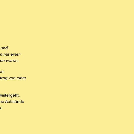
 und
n mit einer
den waren.
on
trag von einer
weitergeht.
ine Aufstände
n.