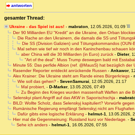
antworten
gesamter Thread:
Ukraine - das Spiel ist aus!
-
mabraton
,
12.05.2026, 01:09
Der 90 Milliarden EU "Kredit" an die Ukraine, den Orban blockie
Die Rache an den Ukrainern, die damals die SS und Tötung
Die SS (Division Galizien) und Tötungskommandos (OUN-B
Mal sehen wie tief wir noch in den Kaninchenbau schauen k
aber China will die 30 Milliarden (in Euro) zurück
-
Dieter
,
1
"Art of the deal": Muss Trump deswegen bald mit Esstaba
Minute 55: Das perfide Albion (ref. @MausS) hat bezüglich der U
Rasender Reporter entdeckt anrückende Russen
-
Ankawor
,
1
Alex Krainer: Die Ukraine steht am Rande eines Bürgerkriegs
-
Wie soll das gehen?
-
SevenSamurai
,
12.05.2026, 21:17
Mal probiert,
-
D-Marker
,
13.05.2026, 07:49
Zu Beginn des Krieges wurden massenhaft Waffen an die Be
Selenskyi plant Angriff auf das AKW in Saporischschja
-
mabrat
BILD: Wollte Scholz, dass Selenskyj kapituliert? Vorwürfe gegen 
Rumänische Regierung empfängt Selenskyj nicht am Flughafen
Dafür gibts eine logische Erklärung
-
helmut-1
,
13.05.2026, 
Hier mal die Gegenmeinung: Russland kurz vor Niederlage.
-
S
Sehe ich anders
-
helmut-1
,
16.05.2026, 07:55