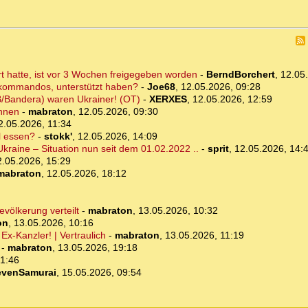
rt hatte, ist vor 3 Wochen freigegeben worden
-
BerndBorchert
,
12.05
skommandos, unterstützt haben?
-
Joe68
,
12.05.2026, 09:28
/Bandera) waren Ukrainer! (OT)
-
XERXES
,
12.05.2026, 12:59
önnen
-
mabraton
,
12.05.2026, 09:30
2.05.2026, 11:34
l essen?
-
stokk'
,
12.05.2026, 14:09
kraine – Situation nun seit dem 01.02.2022 ..
-
sprit
,
12.05.2026, 14:
2.05.2026, 15:29
mabraton
,
12.05.2026, 18:12
völkerung verteilt
-
mabraton
,
13.05.2026, 10:32
on
,
13.05.2026, 10:16
Ex-Kanzler! | Vertraulich
-
mabraton
,
13.05.2026, 11:19
-
mabraton
,
13.05.2026, 19:18
21:46
evenSamurai
,
15.05.2026, 09:54