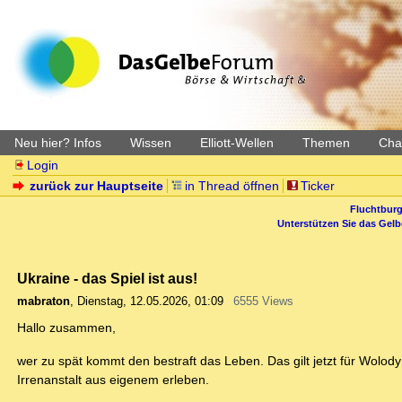
Neu hier? Infos
Wissen
Elliott-Wellen
Themen
Char
Login
zurück zur Hauptseite
in Thread öffnen
Ticker
Fluchtburg
Unterstützen Sie das Gel
Ukraine - das Spiel ist aus!
mabraton
,
Dienstag, 12.05.2026, 01:09
6555 Views
Hallo zusammen,
wer zu spät kommt den bestraft das Leben. Das gilt jetzt für Wolod
Irrenanstalt aus eigenem erleben.